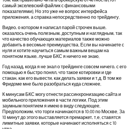
самый экселевский файлик с финансовыми
показателями). Но это уже не вопрос интерфейса
приложения, а справка непосредственно по трейдингу.
Видео, о котором я написал парой строчек выше,
оказалось очень полезным, доступным и наглядным, так
что качество обучающих материалов также можно
добавить в весомые преимущества. Если вы начинаете с
нуля и хотите научиться самым важным вещам на
понятном языке, лучше БКС я ничего не знаю.
Год назад, когда я не знал о трейдинге совсем ничего, с его
помощью я быстро понял, что такое котировки и где
стакан, как его вывести, как делать заявки и т.д. В том же
Фридоме мне было разобраться куда сложнее.
К минусам БКС могу отнести рассинхронизацию сайта и
мобильного приложения в части логики. Под этим
заумным понятием я имею в виду следующее.
Предположим, что торги начинаются в 10:00 по Москве. За
10 минут до этого выставляется премаркет, т.е. ставятся
лимитные заявки, которые начинают исполняться с 10
утра.