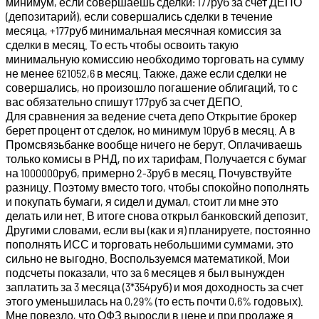
минимум, если совершаешь сделки: 177руб за счет ДЕПО
(депозитарий), если совершались сделки в течение
месяца, +177руб минимальная месячная комиссия за
сделки в месяц. То есть чтобы освоить такую
минимальную комиссию необходимо торговать на сумму
не менее 621052,6 в месяц. Также, даже если сделки не
совершались, но произошло погашение облигаций, то с
вас обязательно спишут 177руб за счет ДЕПО.
Для сравнения за ведение счета депо Открытие брокер
берет процент от сделок, но минимум 10руб в месяц. А в
Промсвязьбанке вообще ничего не берут. Оплачиваешь
только комисы в РНД, по их тарифам. Получается с бумаг
на 1000000руб, примерно 2-3руб в месяц. Почувствуйте
разницу. Поэтому вместо того, чтобы спокойно пополнять
и покупать бумаги, я сидел и думал, стоит ли мне это
делать или нет. В итоге снова открыл банковский депозит.
Другими словами, если вы (как и я) планируете, постоянно
пополнять ИСС и торговать небольшими суммами, это
сильно не выгодно. Воспользуемся математикой. Мои
подсчеты показали, что за 6 месяцев я был вынужден
заплатить за 3 месяца (3*354руб) и моя доходность за счет
этого уменьшилась на 0,29% (то есть почти 0,6% годовых).
Мне повезло, что ОФЗ выросли в цене и при продаже я