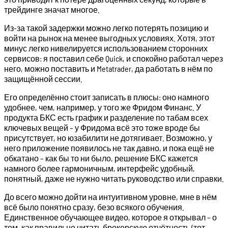
трейдинге значат многое.
Из-за такой задержки можно легко потерять позицию и
войти на рынок на менее выгодных условиях. Хотя, этот
минус легко нивелируется использованием сторонних
сервисов: я поставил себе Quick, и спокойно работал через
него, можно поставить и Metatrader, да работать в нём по
защищённой сессии.
Его определённо стоит записать в плюсы: оно намного
удобнее, чем, например, у того же Фридом Финанс. У
продукта БКС есть график и разделение по табам всех
ключевых вещей – у Фридома всё это тоже вроде бы
присутствует, но юзабилити не дотягивает. Возможно, у
него приложение появилось не так давно, и пока ещё не
обкатано – как бы то ни было, решение БКС кажется
намного более гармоничным, интерфейс удобный,
понятный, даже не нужно читать руководство или справки.
До всего можно дойти на интуитивном уровне, мне в нём
всё было понятно сразу, безо всякого обучения.
Единственное обучающее видео, которое я открывал – о
том, как правильно читать брокерскую отчётность (тот