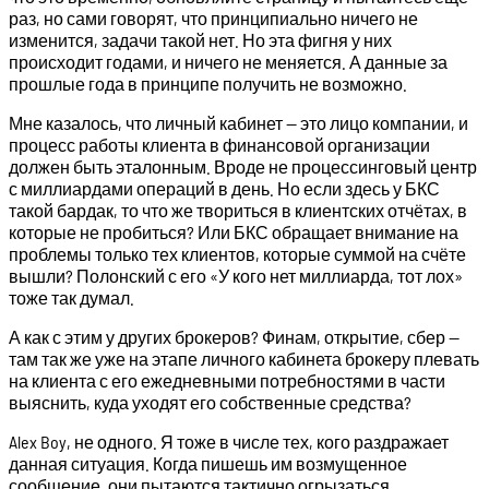
раз, но сами говорят, что принципиально ничего не
изменится, задачи такой нет. Но эта фигня у них
происходит годами, и ничего не меняется. А данные за
прошлые года в принципе получить не возможно.
Мне казалось, что личный кабинет — это лицо компании, и
процесс работы клиента в финансовой организации
должен быть эталонным. Вроде не процессинговый центр
с миллиардами операций в день. Но если здесь у БКС
такой бардак, то что же твориться в клиентских отчётах, в
которые не пробиться? Или БКС обращает внимание на
проблемы только тех клиентов, которые суммой на счёте
вышли? Полонский с его «У кого нет миллиарда, тот лох»
тоже так думал.
А как с этим у других брокеров? Финам, открытие, сбер —
там так же уже на этапе личного кабинета брокеру плевать
на клиента с его ежедневными потребностями в части
выяснить, куда уходят его собственные средства?
Alex Boy, не одного. Я тоже в числе тех, кого раздражает
данная ситуация. Когда пишешь им возмущенное
сообщение, они пытаются тактично огрызаться.