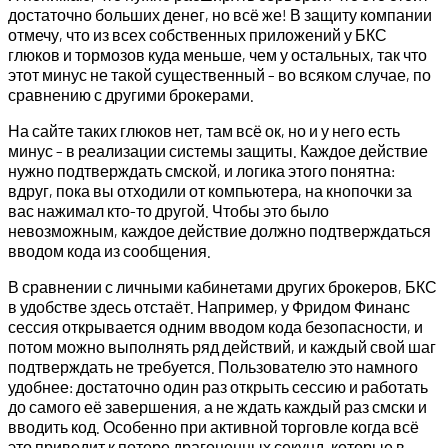
достаточно больших денег, но всё же! В защиту компании
отмечу, что из всех собственных приложений у БКС
глюков и тормозов куда меньше, чем у остальных, так что
этот минус не такой существенный – во всяком случае, по
сравнению с другими брокерами.
На сайте таких глюков нет, там всё ок, но и у него есть
минус – в реализации системы защиты. Каждое действие
нужно подтверждать смской, и логика этого понятна:
вдруг, пока вы отходили от компьютера, на кнопочки за
вас нажимал кто-то другой. Чтобы это было
невозможным, каждое действие должно подтверждаться
вводом кода из сообщения.
В сравнении с личными кабинетами других брокеров, БКС
в удобстве здесь отстаёт. Например, у Фридом Финанс
сессия открывается одним вводом кода безопасности, и
потом можно выполнять ряд действий, и каждый свой шаг
подтверждать не требуется. Пользователю это намного
удобнее: достаточно один раз открыть сессию и работать
до самого её завершения, а не ждать каждый раз смски и
вводить код. Особенно при активной торговле когда всё
это приводит к потере драгоценных секунд, которые в