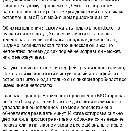
кабинете я увижу. Проблем нет. Однако в обратном
направлении это не работает: уведомлений по заявкам,
оставленным с ПК, в мобильном приложении нет.
Об их исполнении я смогу узнать только в портфеле – а
пуши так и не придут. Хотя если заявки оставлены с
телефона, то пуши отображаются, как и должно быть.
Видимо, возникла какая-то техническая ошибка, но
непонятно, почему до сих пор её не исправили – может,
никто не озвучивал.
Как уже написал выше – интерфейс реализован отлично.
Пока такой же понятный и интуитивный интерфейс я не
встречал нигде, и один только он с лихвой перебивает все
имеющиеся недостатки.
Главная страница мобильного приложения БКС хороша,
но было бы круто, если бы в неё добавили возможность
управления обновлением. По моим подсчётам она
обновляется раз в пять минут. И когда котировка сильно
дёргается, в просмотре актива отображается нынешние
показатели, а на главном экране всё ещё видны старые.
Новичка это немного сбивает: первые два раза я