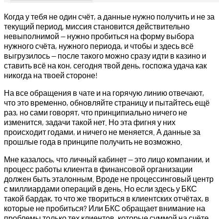
Когда у тебя не один счёт, а данные нужно получить и не за
текущий период, миссия становится действительно
невыполнимой — нужно пробиться на форму выбора
нужного счёта, нужного периода, и чтобы и здесь всё
выгрузилось — после такого можно сразу идти в казино и
ставить всё на кон, сегодня твой день, госпожа удача как
никогда на твоей стороне!
На все обращения в чате и на горячую линию отвечают,
что это временно, обновляйте страницу и пытайтесь ещё
раз, но сами говорят, что принципиально ничего не
изменится, задачи такой нет. Но эта фигня у них
происходит годами, и ничего не меняется. А данные за
прошлые года в принципе получить не возможно.
Мне казалось, что личный кабинет — это лицо компании, и
процесс работы клиента в финансовой организации
должен быть эталонным. Вроде не процессинговый центр
с миллиардами операций в день. Но если здесь у БКС
такой бардак, то что же твориться в клиентских отчётах, в
которые не пробиться? Или БКС обращает внимание на
проблемы только тех клиентов, которые суммой на счёте