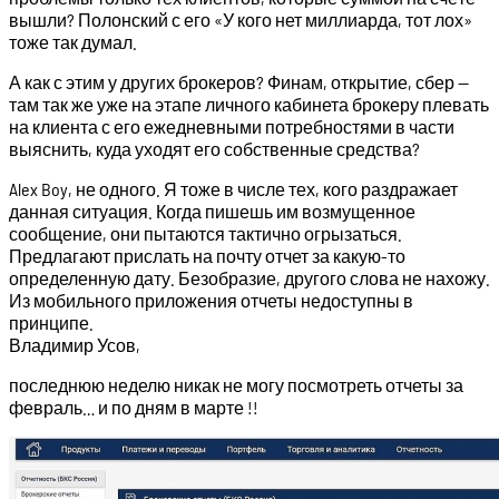
вышли? Полонский с его «У кого нет миллиарда, тот лох»
тоже так думал.
А как с этим у других брокеров? Финам, открытие, сбер —
там так же уже на этапе личного кабинета брокеру плевать
на клиента с его ежедневными потребностями в части
выяснить, куда уходят его собственные средства?
Alex Boy, не одного. Я тоже в числе тех, кого раздражает
данная ситуация. Когда пишешь им возмущенное
сообщение, они пытаются тактично огрызаться.
Предлагают прислать на почту отчет за какую-то
определенную дату. Безобразие, другого слова не нахожу.
Из мобильного приложения отчеты недоступны в
принципе.
Владимир Усов,
последнюю неделю никак не могу посмотреть отчеты за
февраль… и по дням в марте !!