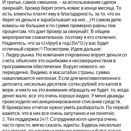
И третье, самое смешное, – за использование сделок
овернайт, брокер берет опять комис в конце месяца. То
есть, клиенты платят ему в благодарность, за то, что он
берет их деньги и зарабатывает на них …) Н самом деле,
комисы не большие и по сумме примерно равны тем
процентам, что дает брокер за овернайт. В общем
мероприятие сомнительное, поэтому я его отключил.
Надеетесь, что за 4248руб в год (354*12) у вас будет
отличный сервис!? Посмотрим. Идем дальше!
1. Лидер рынка. Но компания откровенно ворует деньги со
счета, объясняя это ошибками и несовершенством в
программном обеспечении. Ворует немного, но
периодично. Видимо, в масштабах страны, сумма
накапливается неплохая. Если для многомиллионного
депозита, несколько десятков-сотен рублей это капля в
море, и никто на это внимание обращать не будет, то, когда
денег мало, все это очень хорошо видно. У меня дважды
происходило несанкционированное списание средств.
В брокерских отчетах нужно уметь разбираться. По первой
кажется, что в них все очень запутанно и не понятно.
2. Тех поддержка 24/7. Сотрудники колл-центра очень
часто просто, мягко сказать, идиоты. Будешь несколько
раз звонить по одному и тому же вопросу и будут давать