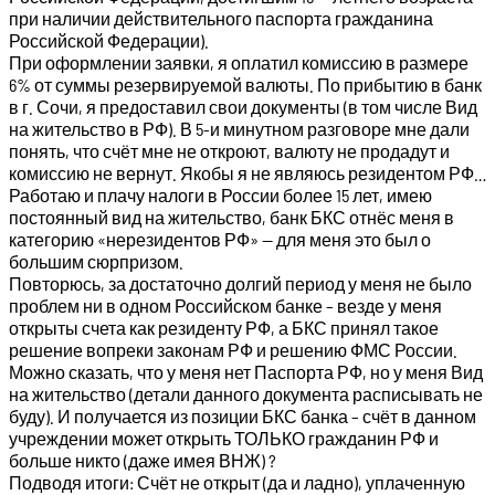
при наличии действительного паспорта гражданина
Российской Федерации).
При оформлении заявки, я оплатил комиссию в размере
6% от суммы резервируемой валюты. По прибытию в банк
в г. Сочи, я предоставил свои документы (в том числе Вид
на жительство в РФ). В 5-и минутном разговоре мне дали
понять, что счёт мне не откроют, валюту не продадут и
комиссию не вернут. Якобы я не являюсь резидентом РФ…
Работаю и плачу налоги в России более 15 лет, имею
постоянный вид на жительство, банк БКС отнёс меня в
категорию «нерезидентов РФ» — для меня это был о
большим сюрпризом.
Повторюсь, за достаточно долгий период у меня не было
проблем ни в одном Российском банке – везде у меня
открыты счета как резиденту РФ, а БКС принял такое
решение вопреки законам РФ и решению ФМС России.
Можно сказать, что у меня нет Паспорта РФ, но у меня Вид
на жительство (детали данного документа расписывать не
буду). И получается из позиции БКС банка – счёт в данном
учреждении может открыть ТОЛЬКО гражданин РФ и
больше никто (даже имея ВНЖ) ?
Подводя итоги: Счёт не открыт (да и ладно), уплаченную