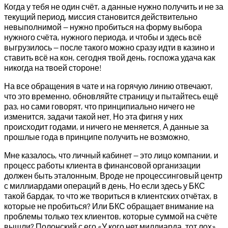
Когда у тебя не один счёт, а данные нужно получить и не за
текущий период, миссия становится действительно
невыполнимой — нужно пробиться на форму выбора
нужного счёта, нужного периода, и чтобы и здесь всё
выгрузилось — после такого можно сразу идти в казино и
ставить всё на кон, сегодня твой день, госпожа удача как
никогда на твоей стороне!
На все обращения в чате и на горячую линию отвечают,
что это временно, обновляйте страницу и пытайтесь ещё
раз, но сами говорят, что принципиально ничего не
изменится, задачи такой нет. Но эта фигня у них
происходит годами, и ничего не меняется. А данные за
прошлые года в принципе получить не возможно.
Мне казалось, что личный кабинет — это лицо компании, и
процесс работы клиента в финансовой организации
должен быть эталонным. Вроде не процессинговый центр
с миллиардами операций в день. Но если здесь у БКС
такой бардак, то что же твориться в клиентских отчётах, в
которые не пробиться? Или БКС обращает внимание на
проблемы только тех клиентов, которые суммой на счёте
вышли? Полонский с его «У кого нет миллиарда, тот лох»