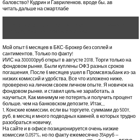
баловство? Кудрин и Гавриленков, вроде бы, ав
читать дальше на смартлабе
Читать статью
Собственники нового времени.
Исследование профиля успеха
Мой опыт 6 месяцев в БКС-Брокер без соплей и
сантиментов. Только по факту!
ИИС на 300000руб открыт в августе 2018. Торги только на
фондовом рынке. Были куплены ОФЗ разных сроков
погашения. После 6 месяцев ушел в Промсвязьбанк из-за
низких комиссий и удобства. Все что изложено ниже,
проверено на личном своем личном опыте. Я новичок на
фондовом рынке, и ставил цель не заработать, а
научиться. Как минимум не потерять и получить процент
больше, чем на банковском депозите. Итак…
1. Конские комиссии, если вы торгуете, суммами до 500т.
руб. в месяц и много подводных камней, в которых трудно
разобраться новичку.
На сайте и в офисе позиционируется очень низкие
комиссии 0,057%, но по факту ежемесячно 354руб —