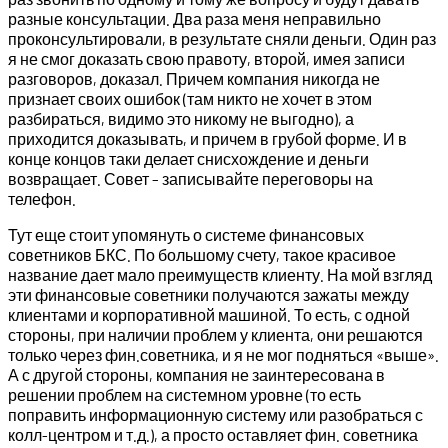
разные консультации. Два раза меня неправильно
проконсультировали, в результате сняли деньги. Один раз
я не смог доказать свою правоту, второй, имея записи
разговоров, доказал. Причем компания никогда не
признает своих ошибок (там никто не хочет в этом
разбираться, видимо это никому не выгодно), а
приходится доказывать, и причем в грубой форме. И в
конце концов таки делает снисхождение и деньги
возвращает. Совет – записывайте переговоры на
телефон.
Тут еще стоит упомянуть о системе финансовых
советников БКС. По большому счету, такое красивое
название дает мало преимуществ клиенту. На мой взгляд
эти финансовые советники получаются зажаты между
клиентами и корпоративной машиной. То есть, с одной
стороны, при наличии проблем у клиента, они решаются
только через фин.советника, и я не мог подняться «выше».
А с другой стороны, компания не заинтересована в
решении проблем на системном уровне (то есть
поправить информационную систему или разобраться с
колл-центром и т.д.), а просто оставляет фин. советника