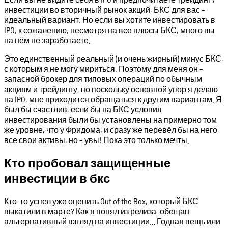
инвестиции во вторичный рынок акций, БКС для вас –
идеальный вариант. Но если вы хотите инвестировать в
IPO, к сожалению, несмотря на все плюсы БКС, много вы
на нём не заработаете.
Это единственный реальный (и очень жирный) минус БКС,
с которым я не могу мириться. Поэтому для меня он –
запасной брокер для типовых операций по обычным
акциям и трейдингу, но поскольку основной упор я делаю
на IPO, мне приходится обращаться к другим вариантам. Я
был бы счастлив, если бы на БКС условия
инвестирования были бы установлены на примерно том
же уровне, что у Фридома, и сразу же перевёл бы на него
все свои активы, но – увы! Пока это только мечты.
Кто пробовал защищенные
инвестиции в бкс
Кто-то успел уже оценить Out of the Box, который БКС
выкатили в марте? Как я понял из релиза, обещан
альтернативный взгляд на инвестиции… Годная вещь или