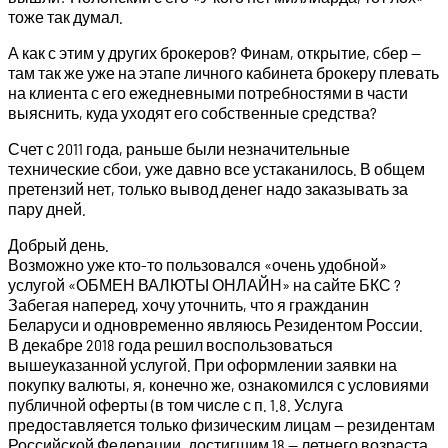
тоже так думал.
А как с этим у других брокеров? Финам, открытие, сбер —
там так же уже на этапе личного кабинета брокеру плевать
на клиента с его ежедневными потребностями в части
выяснить, куда уходят его собственные средства?
Счет с 2011 года, раньше были незначительные
технические сбои, уже давно все устаканилось. В общем
претензий нет, только вывод денег надо заказывать за
пару дней.
Добрый день.
Возможно уже кто-то пользовался «очень удобной»
услугой «ОБМЕН ВАЛЮТЫ ОНЛАЙН» на сайте БКС ?
Забегая наперед, хочу уточнить, что я гражданин
Беларуси и одновременно являюсь Резидентом России.
В декабре 2018 года решил воспользоваться
вышеуказанной услугой. При оформлении заявки на
покупку валюты, я, конечно же, ознакомился с условиями
публичной оферты (в том числе с п. 1.8. Услуга
предоставляется только физическим лицам — резидентам
Российской Федерации, достигшим 18 — летнего возраста