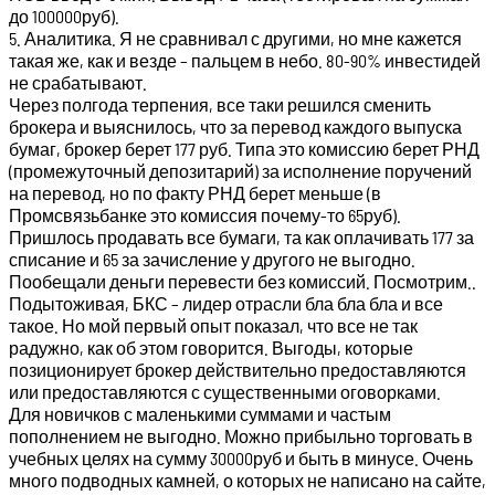
до 100000руб).
5. Аналитика. Я не сравнивал с другими, но мне кажется
такая же, как и везде – пальцем в небо. 80-90% инвестидей
не срабатывают.
Через полгода терпения, все таки решился сменить
брокера и выяснилось, что за перевод каждого выпуска
бумаг, брокер берет 177 руб. Типа это комиссию берет РНД
(промежуточный депозитарий) за исполнение поручений
на перевод, но по факту РНД берет меньше (в
Промсвязьбанке это комиссия почему-то 65руб).
Пришлось продавать все бумаги, та как оплачивать 177 за
списание и 65 за зачисление у другого не выгодно.
Пообещали деньги перевести без комиссий. Посмотрим..
Подытоживая, БКС – лидер отрасли бла бла бла и все
такое. Но мой первый опыт показал, что все не так
радужно, как об этом говорится. Выгоды, которые
позиционирует брокер действительно предоставляются
или предоставляются с существенными оговорками.
Для новичков с маленькими суммами и частым
пополнением не выгодно. Можно прибыльно торговать в
учебных целях на сумму 30000руб и быть в минусе. Очень
много подводных камней, о которых не написано на сайте,