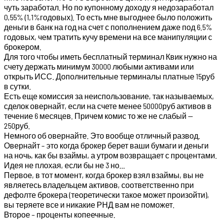
чуть заработал. Но по купонному доходу я недозаработал
0,55% (1,1%годовых). То есть мне выгоднее было положить
деньги в банк на год на счет с пополнением даже под 6.5%
годовых, чем тратить кучу времени на все манипуляции с
брокером.
Для того чтобы иметь бесплатный терминал Квик нужно на
счету держать минимум 30000 любыми активами или
открыть ИСС. Дополнительные терминалы платные 15руб
в сутки.
Есть еще комиссия за неиспользование, так называемых,
сделок овернайт, если на счете менее 50000руб активов в
течение 6 месяцев. Причем комис то же не слабый —
250руб.
Немного об овернайте. Это вообще отличный развод.
Овернайт – это когда брокер берет ваши бумаги и деньги
на ночь, как бы взаймы, а утром возвращает с процентами.
Идея не плохая, если бы не 3 но…
Первое, в тот момент, когда брокер взял взаймы, вы не
являетесь владельцем активов, соответственно при
дефолте брокера (теоретически такое может произойти),
вы теряете все и никакие РНД вам не поможет.
Второе – проценты копеечные.