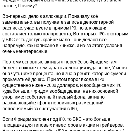
плюсе. Почему?
Во-первых, дело в аллокации. Поначалу всё
замечательно: вы получаете запись в депозитарной
расписке, участвуете в прямом IPO, но аллокация
составляет только полпроцента. Во-вторых, IPO, к которым
у БКС есть доступ, крайне мало – они делают всё
напрямую, как написано в книжке, и из-за этого условия
очень неинтересные.
Поэтому основные активы я перенёс во Фридом: там
более сложные схемы, зато аллокация куда выше. У меня
она чуть ниже процента, но я знаю ребят, которые сумели
прокачать её до 18%. При этом порог входа в IPO
существенно ниже – 2000 долларов, и вообще самих IPO
куда больше. Фридом вообще делает на них основной
упор, имея собственный паевый фонд, активно
развивающийся фонд первичных размещений,
пополняемый за счёт участия в IPO.
Если Фридом заточен под IPO, то БКС – это больше
площадка для типовых инвесторов в акции и трейдеров.
Если вы не видите себя в IPO и предпочитаете трейдинг /