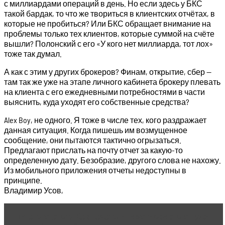
с миллиардами операций в день. Но если здесь у БКС
такой бардак, то что же твориться в клиентских отчётах, в
которые не пробиться? Или БКС обращает внимание на
проблемы только тех клиентов, которые суммой на счёте
вышли? Полонский с его «У кого нет миллиарда, тот лох»
тоже так думал.
А как с этим у других брокеров? Финам, открытие, сбер —
там так же уже на этапе личного кабинета брокеру плевать
на клиента с его ежедневными потребностями в части
выяснить, куда уходят его собственные средства?
Alex Boy, не одного. Я тоже в числе тех, кого раздражает
данная ситуация. Когда пишешь им возмущенное
сообщение, они пытаются тактично огрызаться.
Предлагают прислать на почту отчет за какую-то
определенную дату. Безобразие, другого слова не нахожу.
Из мобильного приложения отчеты недоступны в
принципе.
Владимир Усов,
Читать статью
Как начать инвестировать с нуля