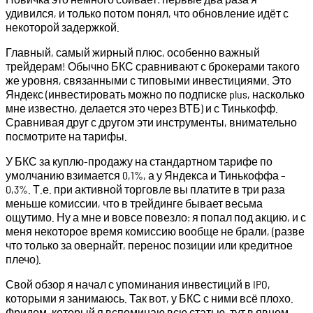
удивился, и только потом понял, что обновление идёт с
некоторой задержкой.
Главный, самый жирный плюс, особенно важный
трейдерам! Обычно БКС сравнивают с брокерами такого
же уровня, связанными с типовыми инвестициями. Это
Яндекс (инвестировать можно по подписке plus, насколько
мне известно, делается это через ВТБ) и с Тинькофф.
Сравнивая друг с другом эти инструменты, внимательно
посмотрите на тарифы.
У БКС за куплю-продажу на стандартном тарифе по
умолчанию взимается 0,1%, а у Яндекса и Тинькоффа –
0,3%. Т.е. при активной торговле вы платите в три раза
меньше комиссии, что в трейдинге бывает весьма
ощутимо. Ну а мне и вовсе повезло: я попал под акцию, и с
меня некоторое время комиссию вообще не брали, (разве
что только за овернайт, перенос позиции или кредитное
плечо).
Свой обзор я начал с упоминания инвестиций в IPO,
которыми я занимаюсь. Так вот, у БКС с ними всё плохо.
Фридом, который я вспоминаю всю статью, тут в явном