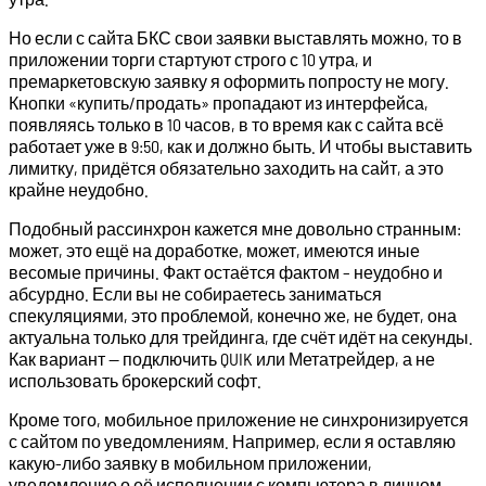
Но если с сайта БКС свои заявки выставлять можно, то в
приложении торги стартуют строго с 10 утра, и
премаркетовскую заявку я оформить попросту не могу.
Кнопки «купить/продать» пропадают из интерфейса,
появляясь только в 10 часов, в то время как с сайта всё
работает уже в 9:50, как и должно быть. И чтобы выставить
лимитку, придётся обязательно заходить на сайт, а это
крайне неудобно.
Подобный рассинхрон кажется мне довольно странным:
может, это ещё на доработке, может, имеются иные
весомые причины. Факт остаётся фактом – неудобно и
абсурдно. Если вы не собираетесь заниматься
спекуляциями, это проблемой, конечно же, не будет, она
актуальна только для трейдинга, где счёт идёт на секунды.
Как вариант — подключить QUIK или Метатрейдер, а не
использовать брокерский софт.
Кроме того, мобильное приложение не синхронизируется
с сайтом по уведомлениям. Например, если я оставляю
какую-либо заявку в мобильном приложении,
уведомление о её исполнении с компьютера в личном