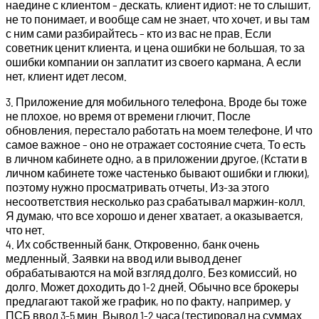
наедине с клиентом – дескать, клиент идиот: не то слышит,
не то понимает, и вообще сам не знает, что хочет, и вы там
с ним сами разбирайтесь – кто из вас не прав. Если
советник ценит клиента, и цена ошибки не большая, то за
ошибки компании он заплатит из своего кармана. А если
нет, клиент идет лесом.
3. Приложение для мобильного телефона. Вроде бы тоже
не плохое, но время от времени глючит. После
обновления, перестало работать на моем телефоне. И что
самое важное – оно не отражает состояние счета. То есть
в личном кабинете одно, а в приложении другое, (Кстати в
личном кабинете тоже частенько бывают ошибки и глюки),
поэтому нужно просматривать отчеты. Из-за этого
несоответствия несколько раз срабатывал маржин-колл.
Я думаю, что все хорошо и денег хватает, а оказывается,
что нет.
4. Их собственный банк. Откровенно, банк очень
медленный. Заявки на ввод или вывод денег
обрабатываются на мой взгляд долго. Без комиссий, но
долго. Может доходить до 1-2 дней. Обычно все брокеры
предлагают такой же график, но по факту, например, у
ПСБ ввод 3-5 мин. Вывод 1-2 часа (тестировал на суммах