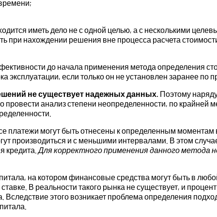
времени;
дится иметь дело не с одной целью, а с несколькими целев
ать при нахождении решения вне процесса расчета стоимост
фективности до начала применения метода определения стои
 эксплуатации, если только он не установлен заранее по п
ешений не существует надежных данных.
Поэтому наряду
 провести анализ степени неопределенности, по крайней м
пределенности.
 все платежи могут быть отнесены к определенным момент
гут производиться и с меньшими интервалами. В этом случа
я кредита.
Для корректного применения данного метода н
итала, на котором финансовые средства могут быть в любо
тавке. В реальности такого рынка не существует, и процен
а. Вследствие этого возникает проблема определения подход
питала.