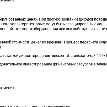
ефлированных ценах. При прогнозировании доходов по года
нного характера, которые могут быть ассоциированы с данн
ционной стоимости оборудования или высвобождения части 
личной стоимости денег во времени. Процесс пересчета буд
.
 ставкой дисконтирования (дисконта), а множитель F=1/ (1 + 
едовательное инвестирование финансовых ресурсов в течени
емени t;
ного критерия сводятся к следующему: