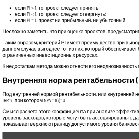
если PI > 1, то проект следует принять;
если PI < 1, то проект следует отвергнуть;
если PI = 1, проект ни прибыльный, ни убыточный.
Несложно заметить, что при оценке проектов, предусматр
Таким образом, критерий РI имеет преимущество при выбо
данном случае выгоднее тот из них, который обеспечивает
ограниченных инвестиционных ресурсах.
К недостаткам метода можно отнести его неоднозначность 
Внутренняя норма рентабельности (Inter
Под внутренней нормой рентабельности, или внутренней но
IRR=i, при котором NPV= f(i)=0
Смысл расчета этого коэффициента при анализе эффектив
уровень расходов, которые могут быть ассоциированы с да
показывает верхнюю границу допустимого уровня банковск