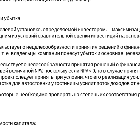
ни убытка.
елевой установке, определяемой инвестором, — максимизац
ним из условий сравнительной оценки инвестиций на основе
льствует о нецелесообразности принятия решений о финансир
 т. е. владельцы компании понесут убыток и основная целев
ельствует о целесообразности принятия решений о финанси
 величиной NPV, поскольку если NPV > 0, то в случае принят
о проект следует принять при условии, что его реализация у
тка для автостоянки у гостиницы усилит поток доходов от 
оторые необходимо проверять на степень их соответствия ре
мости капитала;