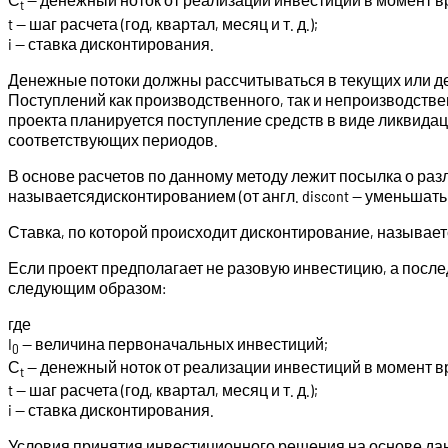
t
t — шаг расчета (год, квартал, месяц и т. д.);
i — ставка дисконтирования.
Денежные потоки должны рассчитываться в текущих или д
Поступлений как производственного, так и непроизводстве
проекта планируется поступление средств в виде ликвида
соответствующих периодов.
В основе расчетов по данному методу лежит посылка о раз
называетсядисконтированием (от англ. discont — уменьшать)
Ставка, по которой происходит дисконтирование, называется
Если проект предполагает не разовую инвестицию, а посл
следующим образом:
где
I
— величина первоначальных инвестиций;
0
С
— денежный ноток от реализации инвестиций в момент вр
t
t — шаг расчета (год, квартал, месяц и т. д.);
i — ставка дисконтирования.
Условия принятия инвестиционного решения на основе дан