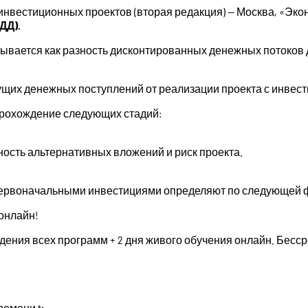
нвестиционных проектов (вторая редакция) — Москва, «Эко
ДД).
тывается как разность дисконтированных денежных потоков
дущих денежных поступлений от реализации проекта с инве
рохождение следующих стадий:
ость альтернативных вложений и риск проекта.
 первоначальными инвестициями определяют по следующей 
 онлайн!
дения всех программ + 2 дня живого обучения онлайн. Бесс
емени t;