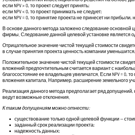
если NPV > 0, то проект следует принять;
если NPV < 0, то проект принимать не следует;
если NPV = 0, то принятие проекта не принесет ни прибыли, 
В основе данного метода заложено следование основной ц
фирмы. Следование данной целевой установке является од
Отрицательное значение чистой текущей стоимости свидете
в случае принятия проекта ценность компании уменьшится,
Положительное значение чистой текущей стоимости свидет
вложений предпочтительным считается вариант с наибольшей
благосостояние ее владельцев увеличатся. Если NPV = 0, т
вложения капитала. Например, расширение земельного учас
Реализация данного метода предполагает ряд допущений, к
ведут возможные отклонения.
К таким допущениям можно отнести:
существование только одной целевой функции — стои
заданный срок реализации проекта;
надежность данных;