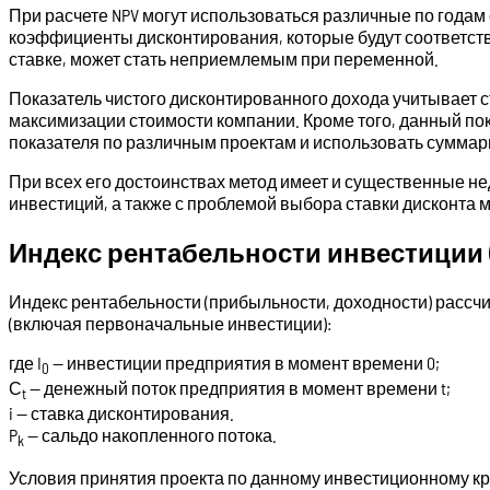
При расчете NPV могут использоваться различные по года
коэффициенты дисконтирования, которые будут соответство
ставке, может стать неприемлемым при переменной.
Показатель чистого дисконтированного дохода учитывает с
максимизации стоимости компании. Кроме того, данный по
показателя по различным проектам и использовать суммар
При всех его достоинствах метод имеет и существенные не
инвестиций, а также с проблемой выбора ставки дисконта 
Индекс рентабельности инвестиции (Prof
Индекс рентабельности (прибыльности, доходности) рассчи
(включая первоначальные инвестиции):
где I
— инвестиции предприятия в момент времени 0;
0
С
— денежный поток предприятия в момент времени t;
t
i — ставка дисконтирования.
P
— сальдо накопленного потока.
k
Условия принятия проекта по данному инвестиционному к