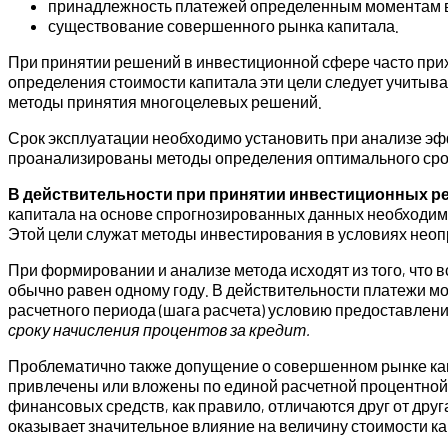
принадлежность платежей определенным моментам 
существование совершенного рынка капитала.
При принятии решений в инвестиционной сфере часто прихо
определения стоимости капитала эти цели следует учитыв
методы принятия многоцелевых решений.
Срок эксплуатации необходимо установить при анализе эф
проанализированы методы определения оптимального срока
В действительности при принятии инвестиционных р
капитала на основе спрогнозированных данных необходимо
Этой цели служат методы инвестирования в условиях нео
При формировании и анализе метода исходят из того, что
обычно равен одному году. В действительности платежи мо
расчетного периода (шага расчета) условию предоставлени
сроку начисления процентов за кредит.
Проблематично также допущение о совершенном рынке кап
привлечены или вложены по единой расчетной процентной с
финансовых средств, как правило, отличаются друг от друг
оказывает значительное влияние на величину стоимости ка