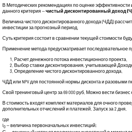
В Методических рекомендациях по оценке эффективности и
данного критерия —
чистый дисконтированный доход (Ч
Величина чистого дисконтированного дохода (ЧДД) рассчи
инвестиции за прогнозный период.
Суть критерия состоит в сравнении текущей стоимости бу
Применение метода предусматривает последовательное п
Расчет денежного потока инвестиционного проекта.
Выбор ставки дисконтирования, учитывающей Доходн
Определение чистого дисконтированного дохода.
ЧДД или NPV для постоянной нормы дисконта и разовыми
Свой тренинговый центр за 69 000 руб. Можно вести бизнес
В стоимость входят комплект материалов для очного прове
дополнительных отчислений и платежей. Запуск за 2 дня.
где
I
— величина первоначальных инвестиций;
0
С
— денежный ноток от реализации инвестиций в момент вр