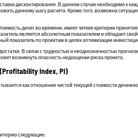
м ставки дисконтирования. В данном случае необходимо к к
вать данному шагу расчета. Кроме того, возможна ситуация
тоимость денег во времени, имеет четкие критерии приняти
казатель является абсолютным показателем и обладает свой
ный показатель по проектам в целях оптимизации инвестици
достатки. В связи с трудностью и неоднозначностью прогно
может возникнуть опасность недооценки риска проекта.
itability Index, PI)
тывается как отношение чистой текущей стоимости денежног
ритерию следующие: