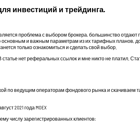
для инвестиций и трейдинга.
вляется проблема с выбором брокера, большинство отдают п
по основным и важным параметрам из их тарифных планов, д
анется только ознакомиться и сделать свой выбор.
 статье нет реферальных ссылок и мне никто не платил. Ст
кой по ведущим операторам фондового рынка и скачиваем та
густ 2021 года MOEX
му числу зарегистрированных клиентов: