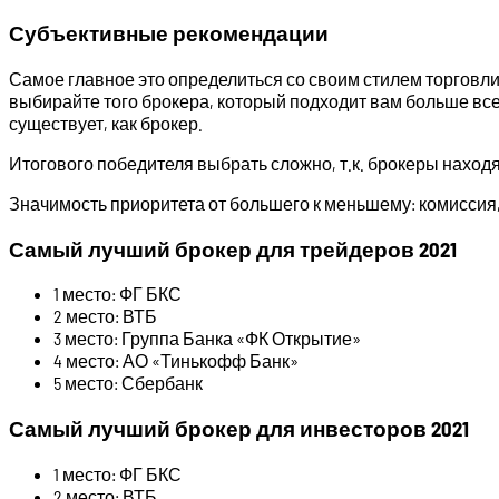
Субъективные рекомендации
Самое главное это определиться со своим стилем торговли,
выбирайте того брокера, который подходит вам больше все
существует, как брокер.
Итогового победителя выбрать сложно, т.к. брокеры находят
Значимость приоритета от большего к меньшему: комиссия,
Самый лучший брокер для трейдеров 2021
1 место: ФГ БКС
2 место: ВТБ
3 место: Группа Банка «ФК Открытие»
4 место: АО «Тинькофф Банк»
5 место: Сбербанк
Самый лучший брокер для инвесторов 2021
1 место: ФГ БКС
2 место: ВТБ