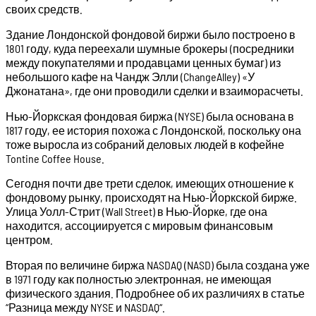
своих средств.
Здание Лондонской фондовой биржи было построено в
1801 году, куда переехали шумные брокеры (посредники
между покупателями и продавцами ценных бумаг) из
небольшого кафе на Чандж Элли (ChangeAlley) «У
Джонатана», где они проводили сделки и взаиморасчеты.
Нью-Йоркская фондовая биржа (NYSE) была основана в
1817 году, ее история похожа с Лондонской, поскольку она
тоже выросла из собраний деловых людей в кофейне
Tontine Coffee House.
Сегодня почти две трети сделок, имеющих отношение к
фондовому рынку, происходят на Нью-Йоркской бирже.
Улица Уолл-Стрит (Wall Street) в Нью-Йорке, где она
находится, ассоциируется с мировым финансовым
центром.
Вторая по величине биржа NASDAQ (NASD) была создана уже
в 1971 году как полностью электронная, не имеющая
физического здания. Подробнее об их различиях в статье
“Разница между NYSE и NASDAQ“.