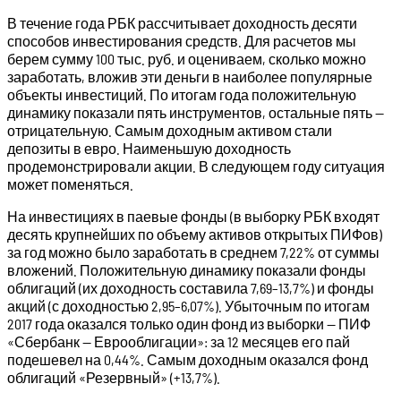
В течение года РБК рассчитывает доходность десяти
способов инвестирования средств. Для расчетов мы
берем сумму 100 тыс. руб. и оцениваем, сколько можно
заработать, вложив эти деньги в наиболее популярные
объекты инвестиций. По итогам года положительную
динамику показали пять инструментов, остальные пять —
отрицательную. Самым доходным активом стали
депозиты в евро. Наименьшую доходность
продемонстрировали акции. В следующем году ситуация
может поменяться.
На инвестициях в паевые фонды (в выборку РБК входят
десять крупнейших по объему активов открытых ПИФов)
за год можно было заработать в среднем 7,22% от суммы
вложений. Положительную динамику показали фонды
облигаций (их доходность составила 7,69–13,7%) и фонды
акций (с доходностью 2,95–6,07%). Убыточным по итогам
2017 года оказался только один фонд из выборки — ПИФ
«Сбербанк — Еврооблигации»: за 12 месяцев его пай
подешевел на 0,44%. Самым доходным оказался фонд
облигаций «Резервный» (+13,7%).