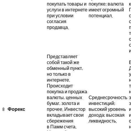
покупать товары и
покупке; валюта
услуги в интернете
имеет огромный
при условии
потенциал.
согласия
продавца.
Представляет
собой такой же
обменный пункт,
но только в
интернете.
Происходит
покупка и продажа
валюты, ценных
Среднесрочность
бумаг, золота и
инвестиций;
8
Форекс
прочее. Инвестор
высокий уровень
вкладывает свои
дохода; высокая
сбережения
ликвидность.
в Памм счета.