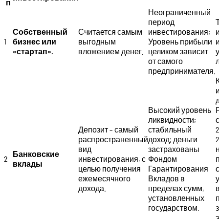
п
Неограниченный
период
Собственный
Считается самым
инвестирования;
1
бизнес или
выгодным
Уровень прибыли
«стартап».
вложением денег.
целиком зависит
от самого
предпринимателя.
Высокий уровень
ликвидности;
Депозит – самый
стабильный
распространенный
доход; деньги
вид
застрахованы
Банковские
2
инвестирования, с
Фондом
вклады
целью получения
Гарантирования
ежемесячного
Вкладов в
дохода.
пределах сумм,
установленных
государством.