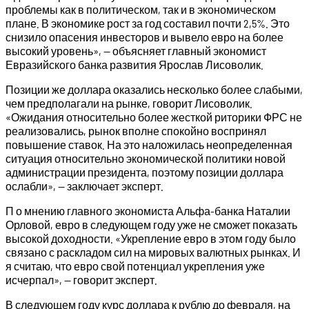
проблемы как в политическом, так и в экономическом
плане. В экономике рост за год составил почти 2,5%. Это
снизило опасения инвесторов и вывело евро на более
высокий уровень», — объясняет главный экономист
Евразийского банка развития Ярослав Лисоволик.
Позиции же доллара оказались несколько более слабыми,
чем предполагали на рынке, говорит Лисоволик.
«Ожидания относительно более жесткой риторики ФРС не
реализовались, рынок вполне спокойно воспринял
повышение ставок. На это наложилась неопределенная
ситуация относительно экономической политики новой
администрации президента, поэтому позиции доллара
ослабли», — заключает эксперт.
П о мнению главного экономиста Альфа-банка Наталии
Орловой, евро в следующем году уже не сможет показать
высокой доходности. «Укрепление евро в этом году было
связано с раскладом сил на мировых валютных рынках. И
я считаю, что евро свой потенциал укрепления уже
исчерпал», — говорит эксперт.
В следующем году курс доллара к рублю до февраля, на