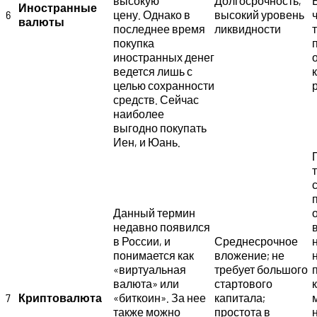
высокую
Долгосрочность,
Иностранные
6
цену. Однако в
высокий уровень
валюты
последнее время
ликвидности
покупка
иностранных денег
ведется лишь с
целью сохранности
средств. Сейчас
наиболее
выгодно покупать
Иен, и Юань.
Данный термин
недавно появился
в России, и
Среднесрочное
понимается как
вложение; не
«виртуальная
требует большого
валюта» или
стартового
7
Криптовалюта
«биткоин». За нее
капитала;
также можно
простота в