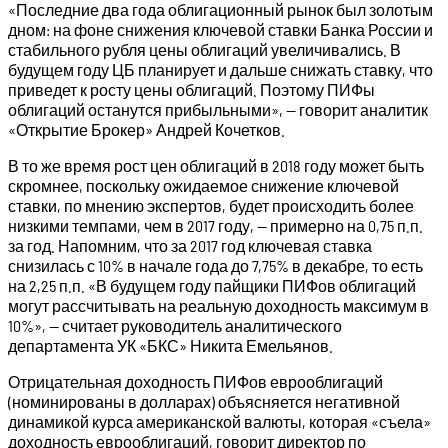
«Последние два года облигационный рынок был золотым
дном: на фоне снижения ключевой ставки Банка России и
стабильного рубля цены облигаций увеличивались. В
будущем году ЦБ планирует и дальше снижать ставку, что
приведет к росту цены облигаций. Поэтому ПИФы
облигаций останутся прибыльными», — говорит аналитик
«Открытие Брокер» Андрей Кочетков.
В то же время рост цен облигаций в 2018 году может быть
скромнее, поскольку ожидаемое снижение ключевой
ставки, по мнению экспертов, будет происходить более
низкими темпами, чем в 2017 году, — примерно на 0,75 п.п.
за год. Напомним, что за 2017 год ключевая ставка
снизилась с 10% в начале года до 7,75% в декабре, то есть
на 2,25 п.п. «В будущем году пайщики ПИФов облигаций
могут рассчитывать на реальную доходность максимум в
10%», — считает руководитель аналитического
департамента УК «БКС» Никита Емельянов.
Отрицательная доходность ПИФов еврооблигаций
(номинированы в долларах) объясняется негативной
динамикой курса американской валюты, которая «съела»
доходность еврооблигаций, говорит директор по