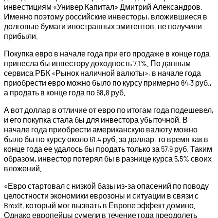
инвестициям «Универ Капитал» Дмитрий Александров.
Именно поэтому российские инвесторы, вложившиеся в
долговые бумаги иностранных эмитентов, не получили
прибыли.
Покупка евро в начале года при его продаже в конце года
принесла бы инвестору доходность 7,1%. По данным
сервиса РБК «Рынок наличной валюты», в начале года
приобрести евро можно было по курсу примерно 64,3 руб.,
а продать в конце года по 68,8 руб.
А вот доллар в отличие от евро по итогам года подешевел,
и его покупка стала бы для инвестора убыточной. В
начале года приобрести американскую валюту можно
было бы по курсу около 61,4 руб. за доллар, то время как в
конце года ее удалось бы продать только за 57,9 руб. Таким
образом, инвестор потерял бы в разнице курса 5,5% своих
вложений.
«Евро стартовал с низкой базы из-за опасений по поводу
целостности экономики еврозоны и ситуации в связи с
Brexit, который мог вызвать в Европе эффект домино.
Однако европейцы сумели в течение года преодолеть