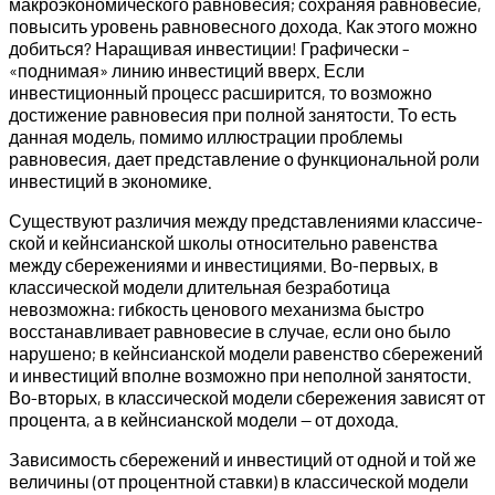
макроэкономического равновесия; сохраняя равновесие,
повысить уровень равно­весного дохода. Как этого можно
добиться? Наращивая инве­стиции! Графически –
«поднимая» линию инвестиций вверх. Если
инвестиционный процесс расширится, то возможно
достижение равновесия при полной занятости. То есть
данная модель, помимо иллюстрации проблемы
равновесия, дает пред­ставление о функциональной роли
инвестиций в экономике.
Существуют различия между представлениями классиче­
ской и кейнсианской школы относительно равенства
между сбережениями и инвестициями. Во-первых, в
классической модели длительная безработица
невозможна: гибкость ценового механизма быстро
восстанавливает равновесие в случае, если оно было
нарушено; в кейнсианской модели равенство сбережений
и инвести­ций вполне возможно при неполной занятости.
Во-вторых, в классической модели сбережения зависят от
процента, а в кейнсианской модели — от дохода.
Зависимость сбережений и инвестиций от одной и той же
величины (от процентной ставки) в классической модели