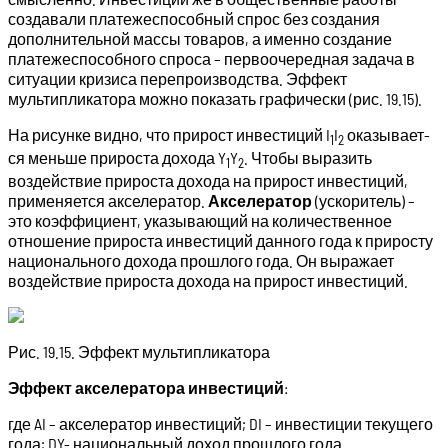
создавали платежеспособный спрос без создания
дополнительной массы товаров, а именно создание
платежеспособного спроса – пер­воочередная задача в
ситуации кризиса перепроизводства. Эффект
мультипликатора можно показать графи­чески (рис. 19.15).
На рисунке видно, что прирост инвестиций I
I
оказывает­
1
2
ся меньше прироста дохода Y
Y
. Чтобы выразить
1
2
воздействие прироста дохода на прирост инве­стиций,
применяется акселератор.
Акселератор
(ускоритель) –
это коэффициент, указывающий на количественное
отношение прироста инвестиций данного года к приросту
национального дохода прошлого года. Он выражает
воздействие прироста дохода на прирост инвести­ций.
Рис. 19.15. Эффект мультипликатора
Эффект акселератора инвестиций
:
где AI – акселератор инвестиций; DI – инвестиции текущего
года; DY- национальный доход прошлого года.