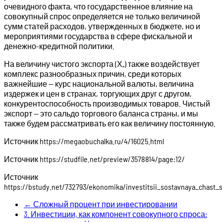
очевидного факта, что государственное влияние на
совокупный спрос определяется не только величиной
сумм статей расходов, утвержденных в бюджете, но и
мероприятиями государства в сфере фискальной и
денежно-кредитной политики.
На величину чистого экспорта (Х„) также воздействует
комплекс разнообразных причин, среди которых
важнейшие — курс национальной валюты, величина
издержек и цен в странах, торгующих друг с другом,
конкурентоспособность производимых товаров. Чистый
экспорт — это сальдо торгового баланса страны, и мы
также будем рассматривать его как величину постоянную.
Источник
https://megaobuchalka.ru/4/16025.html
Источник
https://studfile.net/preview/3578814/page:12/
Источник
https://bstudy.net/732793/ekonomika/investitsii_sostavnaya_chast
←
Сложный процент при инвестировании
3. Инвестиции, как компонент совокупного спроса: