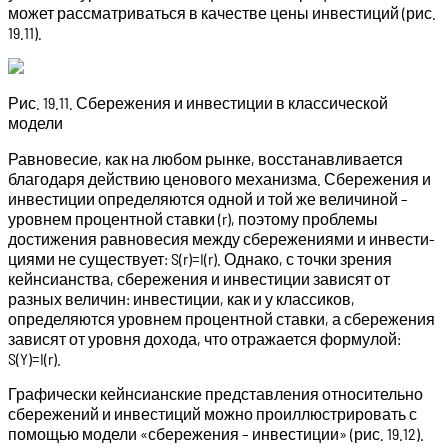
может рассматриваться в качестве цены инвестиций (рис.
19.11).
Рис. 19.11. Сбережения и инвестиции в классической
модели
Равновесие, как на любом рынке, восстанавливается
благо­даря действию ценового механизма. Сбережения и
инвестиции определяются одной и той же величиной –
уровнем процентной ставки (r), поэтому пробле­мы
достижения равновесия между сбережениями и инвести­
циями не существует: S(r)=I(r). Однако, с точки зрения
кейнсианства, сбережения и инве­стиции зависят от
разных величин: инвестиции, как и у клас­сиков,
определяются уровнем процентной ставки, а сбереже­ния
зависят от уровня дохода, что отражается формулой:
S(Y)=I(r).
Графически кейнсианские представления относительно
сбе­режений и инвестиций можно проиллюстрировать с
помощью модели «сбережения – инвестиции» (рис. 19.12).