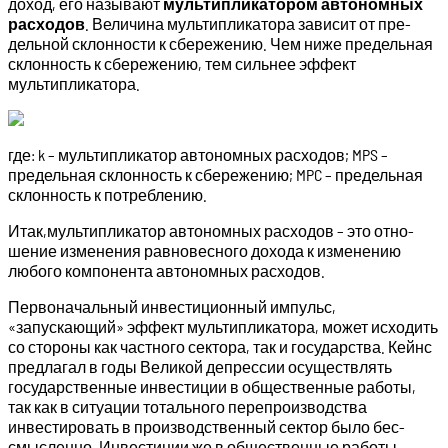
доход, его называют
мультипликатором автономных
расходов
. Величина мультипликатора зависит от пре­
дельной склонности к сбережению. Чем ниже предельная
склон­ность к сбережению, тем сильнее эффект
мультипликатора.
где: k – мультипликатор автономных расходов; MPS –
предельная склонность к сбережению; MPC – предельная
склонность к потреблению.
Итак,мультипликатор автономных расходов – это отно­
шение изменения равновесного дохода к изменению
любого компонента автономных расходов.
Первоначальный инвестиционный импульс,
«запускающий» эффект мультипликатора, может исходить
со стороны как ча­стного сектора, так и государства. Кейнс
предлагал в годы Ве­ликой депрессии осуществлять
государственные инвестиции в общественные работы,
так как в ситуации тотального перепро­изводства
инвестировать в производственный сектор было бес­
смысленно. Инвестиции же в общественные работы