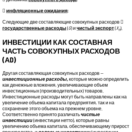

инфляционные ожидания
;
Следующие две составляющие совокупных расходов 
государственные расходы
(
G
) и
чистый экспорт
(
X
).
n
ИНВЕСТИЦИИ КАК СОСТАВНАЯ
ЧАСТЬ СОВОКУПНЫХ РАСХОДОВ
(АD)
Другая составляющая совокупных расходов —
инвестиционные расходы,
которые можно определить
как денежные вложения, увеличивающие объем
инвестиционных (производительных) товаров.
Инвестиционные расходы могут быть направлены как на
увеличение объема капитала предприятия, так и на
сохранение этого объема на прежнем уровне.
Соответственно принято различать
чистые
инвестиции
(инвестиции нетто), которые равны
увеличению объема капитала, обеспечивающему прирост
производства, и
валовые инвестиции
(инвестиции