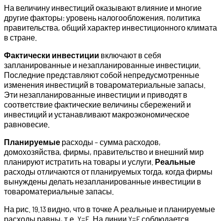
На величину инвестиций оказывают влияние и многие
дру­гие факторы: уровень налогообложения, политика
правитель­ства, общий характер инвестиционного климата
в стране.
Фактически инвестиции
включают в себя
запланированные и незапланированные инвестиции.
Последние представляют собой непредусмотренные
изменения инвестиций в товароматериальные запасы.
Эти незапланированные инвестиции и приводят в
соответствие фактические величины сбережений и
инвестиций и устанавливают макроэкономическое
равновесие.
Планируемые
расходы – сумма расходов,
домохозяйства, фирмы, правительство и внешний мир
планируют истратить на товары и услуги.
Реальные
расходы отличаются от планируемых тогда, когда фирмы
вынуждены делать незапланированные инвестиции в
товароматериальные запасы.
На рис. 19.13 видно, что в точке А реальные и планируемые
расходы равны, т.е. Y=E. На линии Y=E соблюдается