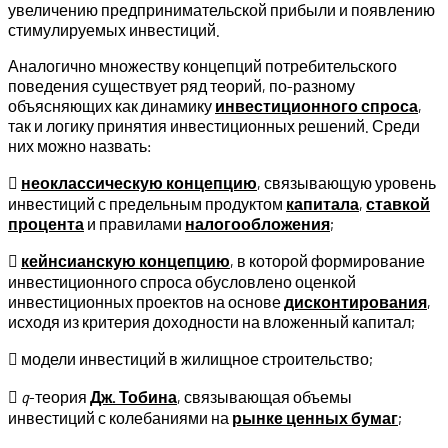
увеличению предпринимательской прибыли и появлению
стимулируемых инвестиций.
Аналогично множеству концепций потребительского
поведения существует ряд теорий, по-разному
объясняющих как динамику
инвестиционного спроса
,
так и логику принятия инвестиционных решений. Среди
них можно назвать:

неоклассическую концепцию
, связывающую уровень
инвестиций с предельным продуктом
капитала
,
ставкой
процента
и правилами
налогообложения
;

кейнсианскую концепцию
, в которой формирование
инвестиционного спроса обусловлено оценкой
инвестиционных проектов на основе
дисконтирования
,
исходя из критерия доходности на вложенный капитал;
 модели инвестиций в жилищное строительство;

q
-теория
Дж. Тобина
, связывающая объемы
инвестиций с колебаниями на
рынке ценных бумаг
;