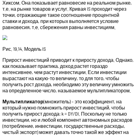
Хиксом. Она показывает равновесие на реальном рынке,
т.е. на рынке товаров и услуг. Кривая IS проходит через
точки, отражающие такое соотношение процентной
ставки и дохода, при которых выполняется условие
равновесия, т.е. сбережения равны инвестициям.
Рис. 19.14. Модель IS
Прирост инвестиций приводит к приросту дохода. Однако,
как показывает практика, доход растет гораздо
интенсивнее, чем растут инвестиции. Если инвестиции
вырастают на какую-то величину, то для того, чтобы
получить рост дохода, необхо­димо эту величину умножить
на определенное число, называе­мое мультипликатором.
Мультипликатор
(множитель) – это коэффициент, на
который нужно помножить прирост инвестиций, чтобы
получить прирост дохода: k = DY/DI. Поскольку не только
инвестиции, но и любой компонент автономных расходов
(потребление, инвестиции, государст­венные расходы,
чистый экспорт) может давать точно такой же эффект на