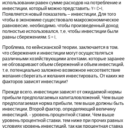
использовании равен сумме расходов на потребление и
инвестиции, который можно представить: Y= C+I.
Появляется новый показатель — инвестиции. Для того
чтобы в экономике существовало макроэкономи­ческое
равновесие, необходимо, чтобы произведенный доход
полностью использовался, т.е. чтобы инвестиции были
равны сбережениям: S = I.
Проблема, по кейнсианской теории, заключается в том,
что сбережения и инвестиции могут осуществляться
различны­ми хозяйствующими агентами, которые заранее
не обговарива­ют объем сбережений и объем инвестиций,
т.е. потенциально заложено возможное несоответствие
желания сберегать и желания инвестировать. От каких же
факторов зависят инвестиции?
Прежде всего, инвестиции зависят от ожидаемой нормы
при­были предполагаемых капиталовложений. Чем выше
предпо­лагаемая норма прибыли, тем выше должны быть
инвестиции. Второй фактор, определяющий величину
инвестиций, – уровень процентной ставки. Чем выше
уровень процентной ставки, тем ниже при прочих равных
условиях уровень инвестиций, так как процентная ставка