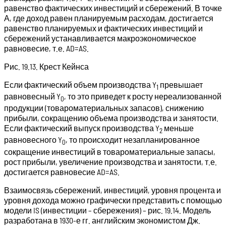
равенство фактических инвестиций и сбережений. В точке
А, где доход равен планируемым расходам, достигается
равенство планируемых и фактических инвестиций и
сбережений устанавливается макроэкономическое
равновесие, т.е. AD=AS.
Рис. 19.13. Крест Кейнса
Если фактический объем производства Y
превышает
1
равновесный Y
, то это приведет к росту нереализованной
0
продукции (товароматериальных запасов), снижению
прибыли, сокращению объема производства и занятости.
Если фактический выпуск производства Y
меньше
2
равновесного Y
, то происходит незапланированное
0
сокращение инвестиций в товароматериальные запасы,
рост прибыли, увеличение производства и занятости, т.е.
достигается равновесие AD=AS.
Взаимосвязь сбережений, инвестиций, уровня процента и
уровня дохода можно графически представить с помощью
модели IS (инвестиции – сбережения) – рис. 19.14. Модель
разработана в 1930-е гг. английским экономистом Дж.