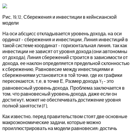
Рис. 19.12. Сбережения и инвестиции в кейнсианской
модели
На оси абсцисс откладывается уровень дохода, на оси
орди­нат – сбережения и инвестиции. Линия инвестиций в
такой системе координат – горизон­тальная линия, так как
инвестиции не зависят от уровня дохо­да (они автономны
от дохода). Линия сбережений строится в зависимости от
дохода, ее наклон определяется предельной склонностью
к сбережению. Равновесие между инвестициями и
сбережениями устано­вится в той точке, где их графики
пересекаются, т.е. в точке Е. Размер дохода Y
– это
1
равновесный уровень дохода. Проблема заключается в
том, что равновесный уровень дохода, даже если он
достигнут, может не обеспечивать достиже­ние уровня
полной занятости (F).
Как известно, перед правительством стоят две основные
макроэкономические задачи, которые можно
проиллюстриро­вать на модели равновесия: достичь