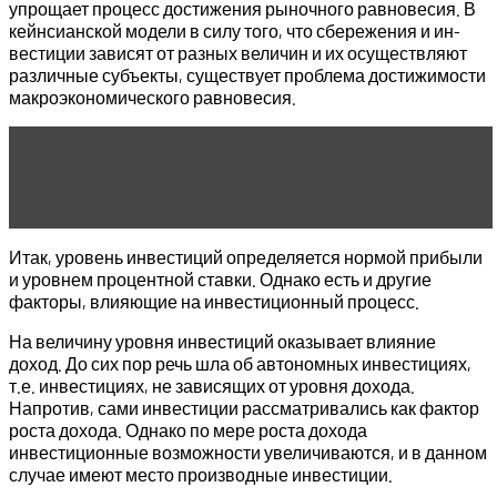
уп­рощает процесс достижения рыночного равновесия. В
кейнсианской модели в силу того, что сбережения и ин­
вестиции зависят от разных величин и их осуществляют
раз­личные субъекты, существует проблема достижимости
макро­экономического равновесия.
Читать статью
Когда выгоден срочный выкуп
недвижимости и как перейти к покупке
новостройки
Итак, уровень инвестиций определяется нормой прибыли
и уровнем процентной ставки. Однако есть и другие
факторы, влияющие на инвестиционный процесс.
На величину уровня инвестиций оказывает влияние
доход. До сих пор речь шла об автономных инвестициях,
т.е. инвести­циях, не зависящих от уровня дохода.
Напротив, сами инве­стиции рассматривались как фактор
роста дохода. Однако по мере роста дохода
инвестиционные возможности увеличиваются, и в данном
случае имеют место производные инвестиции.