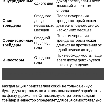
Внутридневные
доход после уплаты всех
одного дня
комиссий и вычетом
спреда
От одного
После исчерпания
Свинг-
дня до
тренда, который может
трейдеры
нескольких
длиться от одного дня до
месяцев
нескольких месяцев
После исчерпания
От одной
Среднесрочные
тренда, который может
недели до
трейдеры
длиться на протяжении от
года
одной недели до года
При необходимости, чаще
От одного
Инвесторы
всего доход фиксируется
года
по факту владения
Читать статью
ММВБ – Индекс Мосбиржи (IMOEX)
Каждая акция представляет собой не только ценную
бумагу для торговли, но и актив, помогающий заработать
по факту удержания. Оптимальную стратегию каждый
трейдер и инвестор определяет для себя самостоятельно.