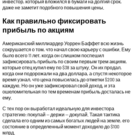
инвестор, который вложился в бумаги на долгий срок,
даже не заметит подобного повышения цены.
Как правильно фиксировать
прибыль по акциям
Американский миллиардер Уоррен Баффет всю жизнь
сокрушается о том, что начал свою карьеру с ошибки. Ему
было всего 11 лет, когда он слишком поспешил
зафиксировать прибыль по своим первым трем акциям,
которые отец купил ему по $38 за штуку. Он их продал,
когда они подорожали на два доллара, а спустя некоторое
время узнал, что цена повысилась до отметки $200 за
каждую. Но он уже зафиксировал свой доход, и эта
ошеломительная по тем временам прибыль досталась не
ему.
С тех пор он выработал идеальную для инвестора
стратегию: покупай — держи — докупай. Такая тактика
сделала его одним из самых богатых людей на земле, его
состояние в определенный момент доходило до $100
млрд.