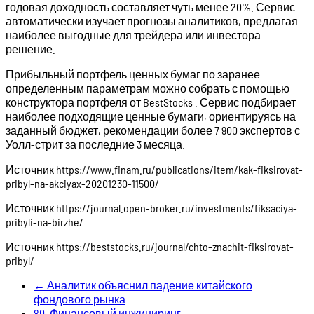
годовая доходность составляет чуть менее 20%. Сервис
автоматически изучает прогнозы аналитиков, предлагая
наиболее выгодные для трейдера или инвестора
решение.
Прибыльный портфель ценных бумаг по заранее
определенным параметрам можно собрать с помощью
конструктора портфеля от BestStocks . Сервис подбирает
наиболее подходящие ценные бумаги, ориентируясь на
заданный бюджет, рекомендации более 7 900 экспертов с
Уолл-стрит за последние 3 месяца.
Источник
https://www.finam.ru/publications/item/kak-fiksirovat-
pribyl-na-akciyax-20201230-11500/
Источник
https://journal.open-broker.ru/investments/fiksaciya-
pribyli-na-birzhe/
Источник
https://beststocks.ru/journal/chto-znachit-fiksirovat-
pribyl/
←
Аналитик объяснил падение китайского
фондового рынка
80. Финансовый инжиниринг.
→