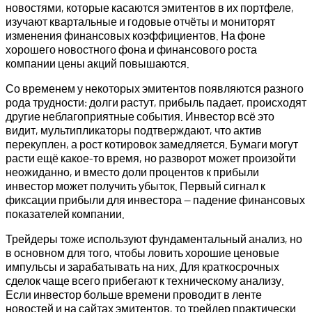
новостями, которые касаются эмитентов в их портфеле,
изучают квартальные и годовые отчёты и мониторят
изменения финансовых коэффициентов. На фоне
хорошего новостного фона и финансового роста
компании цены акций повышаются.
Со временем у некоторых эмитентов появляются разного
рода трудности: долги растут, прибыль падает, происходят
другие неблагоприятные события. Инвестор всё это
видит, мультипликаторы подтверждают, что актив
перекуплен, а рост котировок замедляется. Бумаги могут
расти ещё какое-то время, но разворот может произойти
неожиданно, и вместо доли процентов к прибыли
инвестор может получить убыток. Первый сигнал к
фиксации прибыли для инвестора — падение финансовых
показателей компании.
Трейдеры тоже используют фундаментальный анализ, но
в основном для того, чтобы ловить хорошие ценовые
импульсы и зарабатывать на них. Для краткосрочных
сделок чаще всего прибегают к техническому анализу.
Если инвестор больше времени проводит в ленте
новостей и на сайтах эмитентов, то трейдер практически