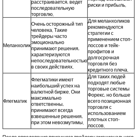
расстраивается, ведет
риски и прибыль.
последовательную
торговлю.
Для меланхоликов
Очень осторожный тип
рекомендуются
человека. Такие
стратегии с
трейдеры часто
применением стоп-
эмоционально
Меланхолик
лоссов и тейк-
принимают решения,
профитов и
характеризуются
долгосрочная
непоследовательностью
торговля без
в своих действиях.
кредитного плеча.
Для таких людей
Флегматики имеют
подходят любые
наибольший успех на
торговые системы
валютной бирже. Они
Форекс, но больше
максимально
Флегматик
всего позиционная
ответственны,
торговля с
принимают всегда
использованием
взвешенные решения,
плотных стоп-
при этом невозмутимы.
лоссов.
После определения присущего трейдеру эмоционального