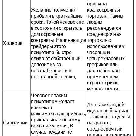
присуща
Желание получения
краткосрочная
прибыли в кратчайшие
торговля. Таким
сроки. Такой человек не
людям
в состоянии открывать
рекомендуется
долгосрочные
среднесрочная
контракты. Начинающие
торговля с
Холерик
трейдеры этого
использованием
психотипа быстро
часовых и
сливают собственный
четырехчасовых
депозит из-за
графиков или
безалаберности и
долгосрочная с
постоянной спешки.
применением
строгого риск-
менеджмента.
Человек с таким
психотипом желает
Для таких людей
извлекать
идеальный вариант
максимальную прибыль,
— заключать сделки
прикладывает к этому
Сангвиник
на кратко-,
большие усилия. В
среднесрочный
случае неудачи не
период, взвешивая