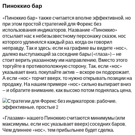
Пиноккио бар
«Пиноккио бар» также считается вполне эффективной, но
при этом простой стратегией для Форекс без
использования индикаторов. Название «Пиноккио»
отсылает нас к небезызвестному персонажу сказок, нос
которого удлинялся каждый раз, когда он говорил
неправду. Так и здесь: если на графике вы видите «нос»,
далеко выступающий за соседние бары («глаза») — не
стоит верить указанному им направлению. Вместо этого
торгуйте в противоположную сторону. Так, если «нос»
указывает вниз, покупайте актив — вскоре он подорожает.
А если «нос» торчит вверх, то нужно открывать позиции на
продажу. На нашем примере «нос» сильно выпирает вниз
— и обратите внимание, как высоко потом поднялась цена.
«Глазами» нашего Пиноккио считаются минимумы (или
максимумы, если нос указывает вверх) соседних баров.
Чем длиннее «нос», тем прибыльнее будет сделка,