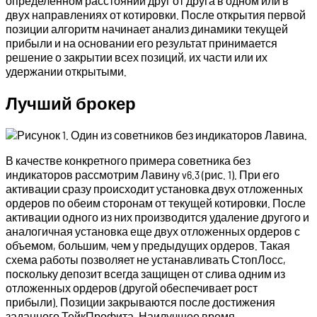
определенном расстоянии друг от друга в одном или в
двух направлениях от котировки. После открытия первой
позиции алгоритм начинает анализ динамики текущей
прибыли и на основании его результат принимается
решение о закрытии всех позиций, их части или их
удержании открытыми.
Лучший брокер
В качестве конкретного примера советника без
индикаторов рассмотрим Лавину v6.3 (рис. 1). При его
активации сразу происходит установка двух отложенных
ордеров по обеим сторонам от текущей котировки. После
активации одного из них производится удаление другого и
аналогичная установка еще двух отложенных ордеров с
объемом, большим, чем у предыдущих ордеров. Такая
схема работы позволяет не устанавливать СтопЛосс,
поскольку депозит всегда защищен от слива одним из
отложенных ордеров (другой обеспечивает рост
прибыли). Позиции закрываются после достижения
заданного ТейкПрофита. Наилучшее время