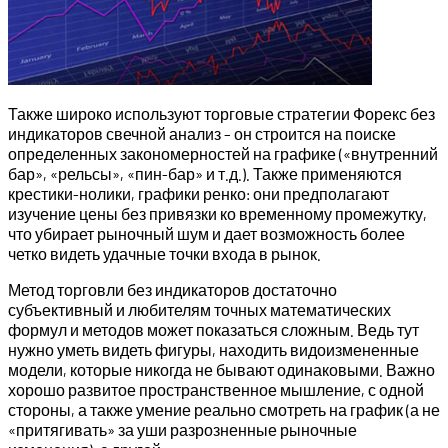
Также широко используют торговые стратегии Форекс без
индикаторов свечной анализ – он строится на поиске
определенных закономерностей на графике («внутренний
бар», «рельсы», «пин-бар» и т.д.). Также применяются
крестики-нолики, графики ренко: они предполагают
изучение цены без привязки ко временному промежутку,
что убирает рыночный шум и дает возможность более
четко видеть удачные точки входа в рынок.
Метод торговли без индикаторов достаточно
субъективный и любителям точных математических
формул и методов может показаться сложным. Ведь тут
нужно уметь видеть фигуры, находить видоизмененные
модели, которые никогда не бывают одинаковыми. Важно
хорошо развитое пространственное мышление, с одной
стороны, а также умение реально смотреть на график (а не
«притягивать» за уши разрозненные рыночные