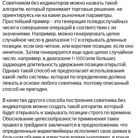
Советником без индикаторов можно назвать такой
алгоритм, который принимает торговые решения, не
ориентируясь ни на какие рыночные параметры.
Простейший пример – это генерация псевдослучайных
чисел и совершение операций в соответствии с их
значениями. Например, можно генерировать целое
случайное число в диапазоне 1÷2 и открывать длинные
позиции, если оно четное, или короткие позиции, если оно
нечетное. Затем генерируется еще одно целое случайное
число, например, в диапазоне 1÷1000 (или больше),
задающее длительность удержания позиции открытой.
Однако такой способ не предполагает использования
какой-либо системы, которая по определению должна
лежать в основе любого советника, поэтому описанный
способ не пригоден.
В качестве другого способа построения советника без
индикаторов можно создать такой алгоритм, который
будет открывать и закрывать позиции строго по времени.
Обоснование целесообразности применения таких
правил в трейдинге заключается в предположении, что
определенные маркетмейкеры исполняют свои заявки в
большом объеме в известное время (например, в конце