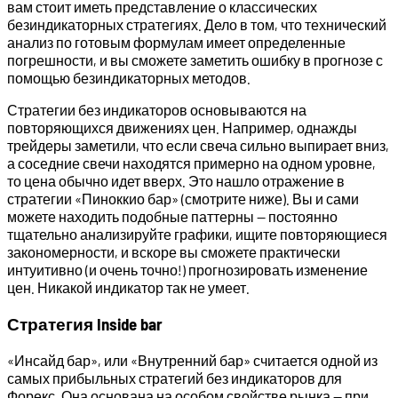
вам стоит иметь представление о классических
безиндикаторных стратегиях. Дело в том, что технический
анализ по готовым формулам имеет определенные
погрешности, и вы сможете заметить ошибку в прогнозе с
помощью безиндикаторных методов.
Стратегии без индикаторов основываются на
повторяющихся движениях цен. Например, однажды
трейдеры заметили, что если свеча сильно выпирает вниз,
а соседние свечи находятся примерно на одном уровне,
то цена обычно идет вверх. Это нашло отражение в
стратегии «Пиноккио бар» (смотрите ниже). Вы и сами
можете находить подобные паттерны — постоянно
тщательно анализируйте графики, ищите повторяющиеся
закономерности, и вскоре вы сможете практически
интуитивно (и очень точно!) прогнозировать изменение
цен. Никакой индикатор так не умеет.
Стратегия Inside bar
«Инсайд бар», или «Внутренний бар» считается одной из
самых прибыльных стратегий без индикаторов для
Форекс. Она основана на особом свойстве рынка — при