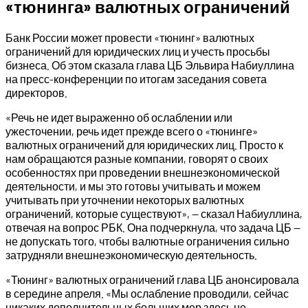
«тюнинга» валютных ограничений
Банк России может провести «тюнинг» валютных
ограничений для юридических лиц и учесть просьбы
бизнеса. Об этом сказала глава ЦБ Эльвира Набиуллина
на пресс-конференции по итогам заседания совета
директоров.
«Речь не идет выраженно об ослаблении или
ужесточении, речь идет прежде всего о «тюнинге»
валютных ограничений для юридических лиц. Просто к
нам обращаются разные компании, говорят о своих
особенностях при проведении внешнеэкономической
деятельности, и мы это готовы учитывать и можем
учитывать при уточнении некоторых валютных
ограничений, которые существуют», — сказал Набиуллина,
отвечая на вопрос РБК. Она подчеркнула, что задача ЦБ —
не допускать того, чтобы валютные ограничения сильно
затрудняли внешнеэкономическую деятельность.
«Тюнинг» валютных ограничений глава ЦБ анонсировала
в середине апреля. «Мы ослабление проводили, сейчас
никаких дополнительных больших мер здесь не