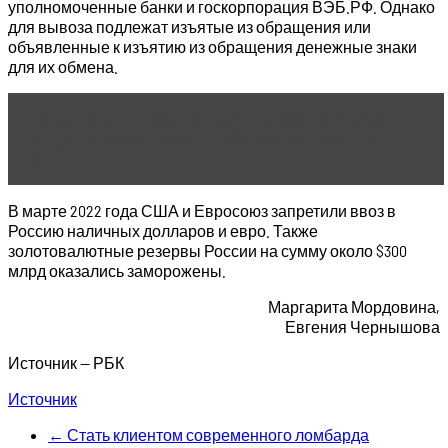
уполномоченные банки и госкорпорация ВЭБ.РФ. Однако
для вывоза подлежат изъятые из обращения или
объявленные к изъятию из обращения денежные знаки
для их обмена.
Читать статью
Эмитенты РФ в 2023 году должны
будут выплатить по евробондам чуть больше $7
млрд
В марте 2022 года США и Евросоюз запретили ввоз в
Россию наличных долларов и евро. Также
золотовалютные резервы России на сумму около $300
млрд оказались заморожены.
Маргарита Мордовина,
Евгения Чернышова
Источник — РБК
Источник
←
Стать клиентом современного ломбарда