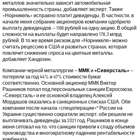
металлов значительно зависит автомобильная
промышленность страны, добавляет эксперт. Также
«Норникель» исправно платит дивиденды. В частности, в
начале июня собрание акционеров компании одобрило
выплату дивидендов — 1166 рублей на одну акцию. В общей
сложности на выплаты будет направлено 178,3 млрд
рублей. В то же время риском для «Норникеля» можно
считать рецессию в США и развитых странах, которая
повлечет снижение cпроса на цветные металлы,
добавляет Хандохин.
Компании черной металлургии —
ММК
и
«Северсталь»
—
потеряли за год 44% и 47% стоимости бумаг
соответственно. Основной акционер ММК Виктор
Рашников попал под персональные санкции Евросоюза.
«Северсталь» и ее основной владелец Алексей
Мордашов оказались в санкционных списках США. Обе
компании после начала «спецоперации»* России на
Украине существенно сократили экспорт, обе решили не
выплачивать дивиденды за 2021 год. Рашников в конце
июня сетовал на то, что санкции привели к спаду объемов
производства и многократному падению рентабельности
комбината.