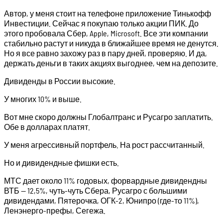
Автор, у меня стоит на телефоне приложение Тинькофф
Инвестиции. Сейчас я покупаю только акции ПИК. До
этого пробовала Сбер, Apple, Microsoft. Все эти компании
стабильно растут и никуда в ближайшее время не денутся.
Но я все равно захожу раз в пару дней, проверяю. И да,
держать деньги в таких акциях выгоднее, чем на депозите.
Дивиденды в России высокие.
У многих 10% и выше.
Вот мне скоро должны Глобалтранс и Русагро заплатить.
Обе в долларах платят.
У меня агрессивный портфель. На рост рассчитанный.
Но и дивидендные фишки есть.
МТС дает около 11% годовых, форвардные дивидендны
ВТБ — 12,5%, чуть-чуть Сбера, Русагро с большими
дивидендами, Пятерочка, ОГК-2, Юнипро (где-то 11%),
Ленэнерго-префы, Сегежа.