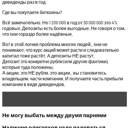
дивиденды раз в год.
Где вы покупаете биткоины?
Всё замечательно. Но 1 200 000 в год от 30 000 000 это 4%
годовых. Депозиты есть более выгодные. Не говоря о том,
что они гораздо более надёжные.
Вот в этой логике проблема многих людей.. они не
понимают, что курс акций может расти и следовательно
капитал тоже растёт. А депозиты НЕ растут.
Депозит это конкретно рубли (или другие фантики),
которые туда положены.
А акции, это НЕ рубли, это акции.. вы становитесь
владельцем, части компании. И получаете часть прибыли
компании в виде дивидендов.
Читать статью
Брокер Тинькофф инвестиции
Не могу выбать между двумя парнями
Наличию олигархов надо радоваться