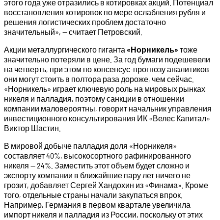
этого года уже отразились в котировках акций. Потенциал
восстановления котировок по мере ослабления рубля и
решения логистических проблем достаточно
значительный», — считает Петровский.
Акции металлургического гиганта
«Норникель»
тоже
значительно потеряли в цене. За год бумаги подешевели
на четверть, при этом по консенсус-прогнозу аналитиков
они могут стоить в полтора раза дороже, чем сейчас.
«Норникель» играет ключевую роль на мировых рынках
никеля и палладия, поэтому санкции в отношении
компании маловероятны, говорит начальник управления
инвестиционного консультирования ИК «Велес Капитал»
Виктор Шастин.
В мировой добыче палладия доля «Норникеля»
составляет 40%, высокосортного рафинированного
никеля — 24%. Заместить этот объем будет сложно и
экспорту компании в ближайшие пару лет ничего не
грозит, добавляет Сергей Хандохин из «Финама». Кроме
того, отдельные страны начали закупаться впрок.
Например, Германия в первом квартале увеличила
импорт никеля и палладия из России, поскольку от этих