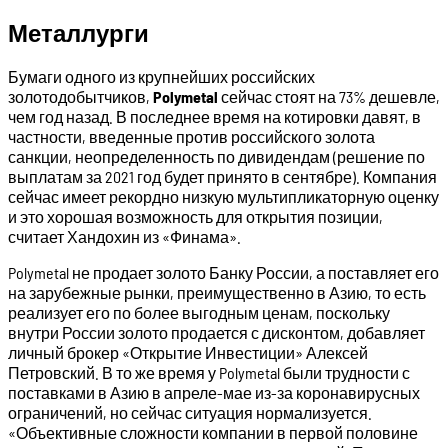
Металлурги
Бумаги одного из крупнейших российских
золотодобытчиков,
Polymetal
сейчас стоят на 73% дешевле,
чем год назад. В последнее время на котировки давят, в
частности, введенные против российского золота
санкции, неопределенность по дивидендам (решение по
выплатам за 2021 год будет принято в сентябре). Компания
сейчас имеет рекордно низкую мультипликаторную оценку
и это хорошая возможность для открытия позиции,
считает Хандохин из «Финама».
Polymetal не продает золото Банку России, а поставляет его
на зарубежные рынки, преимущественно в Азию, то есть
реализует его по более выгодным ценам, поскольку
внутри России золото продается с дисконтом, добавляет
личный брокер «Открытие Инвестиции» Алексей
Петровский. В то же время у Polymetal были трудности с
поставками в Азию в апреле-мае из-за коронавирусных
ограничений, но сейчас ситуация нормализуется.
«Объективные сложности компании в первой половине