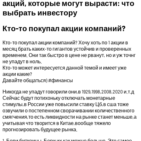
акций, которые могут вырасти: что
выбрать инвестору
Кто-то покупал акции компаний?
Кто-то покупал акции компаний? Хочу хоть по 1 акции в
месяц брать каких-то гигантов устойчив и проверенных
временем. Они так быстро в цене не рванут, но и уж точнг
не упадут в ноль.
Кто-то может интересуется данной темой и имеет уже
акции какие?
Давайте общаться) #финансы
Никогда не упадут говорили они,в 1929,1998,2008,2020 и.т.д
Сейчас будут потихоньку отключать монетарные
стимулы,в России уже повысили ставку Цб,в сша тоже
озвучили о постепенном сворачивании количественного
смягчения,то есть ликвидности на рынке станет меньше,а
учитывая что творится в Китае,вообще тяжело
прогнозировать будущее рынка.
1. Бери биткоины. Бери их как можно больше. Это самое