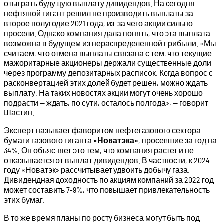
отыграть будущую выплату дивидендов. На сегодня
нефтяной гигант решил не производить выплаты за
второе полугодие 2021 года, из-за чего акции сильно
просели. Однако компания дала понять, что эта выплата
возможна в будущем из нераспределенной прибыли. «Мы
считаем, что отмена выплаты связана с тем, что текущие
мажоритарные акционеры держали существенные доли
через программу депозитарных расписок. Когда вопрос с
расконвертацией этих долей будет решен, можно ждать
выплату. На таких новостях акции могут очень хорошо
подрасти — ждать, по сути, осталось полгода», — говорит
Шастин.
Эксперт называет фаворитом нефтегазового сектора
бумаги газового гиганта
«Новатэка»
, просевшие за год на
34%. Он объясняет это тем, что компания растет и не
отказывается от выплат дивидендов. В частности, к 2024
году «Новатэк» рассчитывает удвоить добычу газа.
Дивидендная доходность по акциям компаний за 2022 год
может составить 7-9%, что повышает привлекательность
этих бумаг.
В то же время планы по росту бизнеса могут быть под