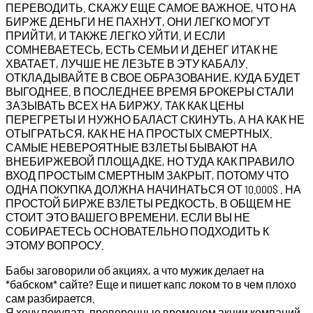
ПЕРЕВОДИТЬ. СКАЖУ ЕЩЕ САМОЕ ВАЖНОЕ, ЧТО НА
БИРЖЕ ДЕНЬГИ НЕ ПАХНУТ, ОНИ ЛЕГКО МОГУТ
ПРИЙТИ, И ТАКЖЕ ЛЕГКО УЙТИ. И ЕСЛИ
СОМНЕВАЕТЕСЬ, ЕСТЬ СЕМЬИ И ДЕНЕГ ИТАК НЕ
ХВАТАЕТ, ЛУЧШЕ НЕ ЛЕЗЬТЕ В ЭТУ КАБАЛУ.
ОТКЛАДЫВАЙТЕ В СВОЕ ОБРАЗОВАНИЕ, КУДА БУДЕТ
ВЫГОДНЕЕ. В ПОСЛЕДНЕЕ ВРЕМЯ БРОКЕРЫ СТАЛИ
ЗАЗЫВАТЬ ВСЕХ НА БИРЖУ, ТАК КАК ЦЕНЫ
ПЕРЕГРЕТЫ И НУЖНО БАЛАСТ СКИНУТЬ, А НА КАК НЕ
ОТЫГРАТЬСЯ, КАК НЕ НА ПРОСТЫХ СМЕРТНЫХ.
САМЫЕ НЕВЕРОЯТНЫЕ ВЗЛЕТЫ БЫВАЮТ НА
ВНЕБИРЖЕВОЙ ПЛОЩАДКЕ, НО ТУДА КАК ПРАВИЛО
ВХОД ПРОСТЫМ СМЕРТНЫМ ЗАКРЫТ, ПОТОМУ ЧТО
ОДНА ПОКУПКА ДОЛЖНА НАЧИНАТЬСЯ ОТ 10.000$ . НА
ПРОСТОЙ БИРЖЕ ВЗЛЕТЫ РЕДКОСТЬ. В ОБЩЕМ НЕ
СТОИТ ЭТО ВАШЕГО ВРЕМЕНИ, ЕСЛИ ВЫ НЕ
СОБИРАЕТЕСЬ ОСНОВАТЕЛЬНО ПОДХОДИТЬ К
ЭТОМУ ВОПРОСУ.
Бабы заговорили об акциях, а что мужик делает на
*бабском* сайте? Еще и пишет капс локом то в чем плохо
сам разбирается.
Я хочу покупать проверенные временем акции компаний