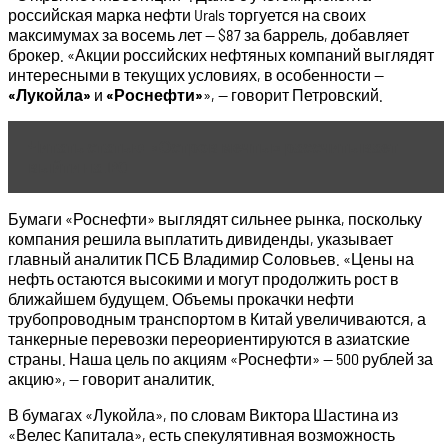
российская марка нефти Urals торгуется на своих
максимумах за восемь лет — $87 за баррель, добавляет
брокер. «Акции российских нефтяных компаний выглядят
интересными в текущих условиях, в особенности —
«Лукойла»
и
«Роснефти»
», — говорит Петровский.
Читать статью
«Остров мечты» рассчитывает
выйти на IPO
Бумаги «Роснефти» выглядят сильнее рынка, поскольку
компания решила выплатить дивиденды, указывает
главный аналитик ПСБ Владимир Соловьев. «Цены на
нефть остаются высокими и могут продолжить рост в
ближайшем будущем. Объемы прокачки нефти
трубопроводным транспортом в Китай увеличиваются, а
танкерные перевозки переориентируются в азиатские
страны. Наша цель по акциям «Роснефти» — 500 рублей за
акцию», — говорит аналитик.
В бумагах «Лукойла», по словам Виктора Шастина из
«Велес Капитала», есть спекулятивная возможность