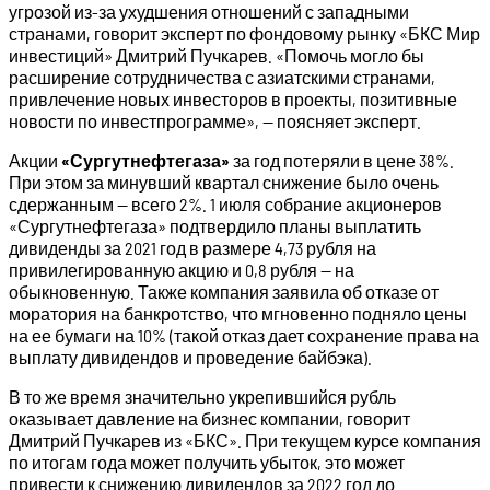
угрозой из-за ухудшения отношений с западными
странами, говорит эксперт по фондовому рынку «БКС Мир
инвестиций» Дмитрий Пучкарев. «Помочь могло бы
расширение сотрудничества с азиатскими странами,
привлечение новых инвесторов в проекты, позитивные
новости по инвестпрограмме», — поясняет эксперт.
Акции
«Сургутнефтегаза»
за год потеряли в цене 38%.
При этом за минувший квартал снижение было очень
сдержанным — всего 2%. 1 июля собрание акционеров
«Сургутнефтегаза» подтвердило планы выплатить
дивиденды за 2021 год в размере 4,73 рубля на
привилегированную акцию и 0,8 рубля — на
обыкновенную. Также компания заявила об отказе от
моратория на банкротство, что мгновенно подняло цены
на ее бумаги на 10% (такой отказ дает сохранение права на
выплату дивидендов и проведение байбэка).
В то же время значительно укрепившийся рубль
оказывает давление на бизнес компании, говорит
Дмитрий Пучкарев из «БКС». При текущем курсе компания
по итогам года может получить убыток, это может
привести к снижению дивидендов за 2022 год до