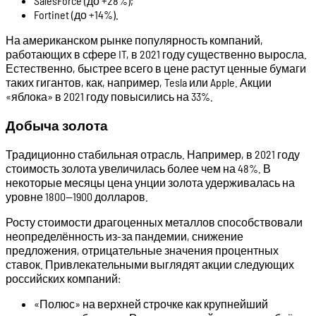
SalesForce (до +28%);
Fortinet (до +14%).
На американском рынке популярность компаний,
работающих в сфере IT, в 2021 году существенно выросла.
Естественно, быстрее всего в цене растут ценные бумаги
таких гигантов, как, например, Tesla или Apple. Акции
«яблока» в 2021 году повысились на 33%.
Добыча золота
Традиционно стабильная отрасль. Например, в 2021 году
стоимость золота увеличилась более чем на 48%. В
некоторые месяцы цена унции золота удерживалась на
уровне 1800—1900 долларов.
Росту стоимости драгоценных металлов способствовали
неопределённость из-за пандемии, снижение
предложения, отрицательные значения процентных
ставок. Привлекательными выглядят акции следующих
российских компаний:
«Полюс» на верхней строчке как крупнейший