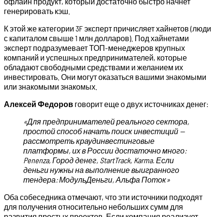
офлайн продукт, который достаточно быстро начнет
генерировать кэш.
К этой же категории 3F эксперт причисляет хайнетов (люди
с капиталом свыше 1 млн долларов). Под хайнетами
эксперт подразумевает ТОП-менеджеров крупных
компаний и успешных предпринимателей, которые
обладают свободными средствами и желанием их
инвестировать. Они могут оказаться вашими знакомыми
или знакомыми знакомых.
Алексей Федоров
говорит еще о двух источниках денег:
«Для предпринимателей реального сектора,
простой способ начать поиск инвестиций —
рассмотреть краудинвестинговые
платформы, их в России достаточно много:
Penenza, Город денег, StartTrack, Karma. Если
деньги нужны на выполнение выигранного
тендера: МодульДеньги, Альфа Поток»
Оба собеседника отмечают, что эти источники подходят
для получения относительно небольших сумм для
развития простых проектов. Если компания реализует