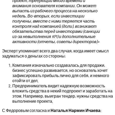
проект, требующий много времени и
внимания основателя компании. Он может
выпасть из рабочего процесса на несколько
недель. Во-вторых, если инвестиции
получены, вместе с ними теряется часть
контроля над компанией (доли), возникают
обязательства перед инвесторами (санкции
из-за невыполнения KPI) и дополнительные
активности (отчеты, советы директоров)»
Эксперт упоминает всего два случая, когда имеет смысл
задуматься о деньгах со стороны:
Компания изначально создавалась для продажи,
бизнес успешно развивается, но основатель хочет
зафиксировать прибыль лично для себя, и немного
отойти от дел.
Предприниматель видит надежную возможность
вложить средства в некий подпроект и заработать на
этом. Например, выигран тендер, нужны средства на
выполнение проекта.
С Федоровым согласна и
Наталья Нармин Ичаева
: