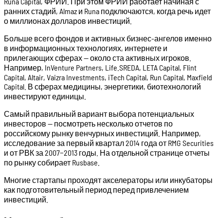
Runa Capital, ФРИИ. При этом ФРИИ работает начиная с
ранних стадий, Almaz и Runa подключаются, когда речь идет
о миллионах долларов инвестиций.
Больше всего фондов и активных бизнес-ангелов именно
в информационных технологиях, интернете и
прилегающих сферах — около ста активных игроков.
Например, InVenture Partners, Life.SREDA, LETA Capital, Flint
Capital, Altair, Vaizra Investments, iTech Capital, Run Capital, Maxfield
Capital. В сферах медицины, энергетики, биотехнологий
инвестируют единицы.
Самый правильный вариант выбора потенциальных
инвесторов — посмотреть несколько отчетов по
российскому рынку венчурных инвестиций. Например,
исследование за первый квартал 2014 года от RMG Securities
и от РВК за 2007−2013 годы. На отдельной странице отчеты
по рынку собирает Rusbase.
Многие стартапы проходят акселераторы или инкубаторы
как подготовительный период перед привлечением
инвестиций.