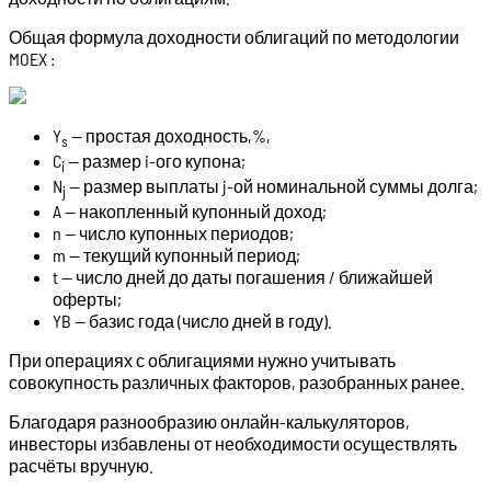
Общая формула доходности облигаций по методологии
MOEX :
Y
— простая доходность,%,
s
C
— размер i-ого купона;
i
N
— размер выплаты j-ой номинальной суммы долга;
j
A — накопленный купонный доход;
n — число купонных периодов;
m — текущий купонный период;
t — число дней до даты погашения / ближайшей
оферты;
YB — базис года (число дней в году).
При операциях с облигациями нужно учитывать
совокупность различных факторов, разобранных ранее.
Благодаря разнообразию онлайн-калькуляторов,
инвесторы избавлены от необходимости осуществлять
расчёты вручную.