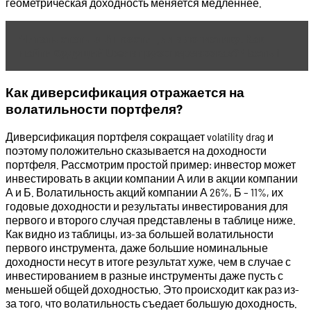
геометрическая доходность меняется медленнее.
Читать статью
Инвестиции в логистику. Как
найти будущий Uber в грузоперевозках? Часть 1
Как диверсификация отражается на
волатильности портфеля?
Диверсификация портфеля сокращает volatility drag и
поэтому положительно сказывается на доходности
портфеля. Рассмотрим простой пример: инвестор может
инвестировать в акции компании А или в акции компании
А и Б. Волатильность акций компании А 26%, Б – 11%, их
годовые доходности и результаты инвестирования для
первого и второго случая представлены в таблице ниже.
Как видно из таблицы, из-за большей волатильности
первого инструмента, даже большие номинальные
доходности несут в итоге результат хуже, чем в случае с
инвестированием в разные инструменты даже пусть с
меньшей общей доходностью. Это происходит как раз из-
за того, что волатильность съедает большую доходность.