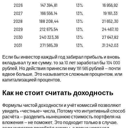
2026
147 394,81
13%
16 956,92
2027
166 556,14
13%
19 161,33
2028
188 208,44
13%
21 652,30
2029
212 675,54
13%
24 467,10
2030
240 323,36
13%
27 647,82
2031
271 565,39
13%
31 242,03
Если бы инвестор каждый год забирал прибыль и вновь
вкладывал ту же сумму, то за 10 лет заработал бы 104 000
рублей. Но действия принесли ему 191 565 рублей — почти
вдвое больше. Это называется сложным процентом, или
капитализацией процентов.
Как не стоит считать доходность
Формулы чистой доходности и учёт комиссий позволяют
увидеть «честные» числа. Потому что интуитивный способ
расчёта — разделить нынешнюю стоимость портфеля на
вложения — не поможет. Это подходит только в случае,
если инвестор приобрёл активы, а ровно через год