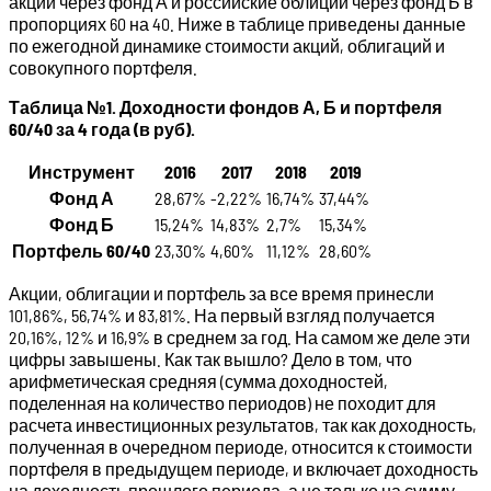
акции через фонд А и российские облиции через фонд Б в
пропорциях 60 на 40. Ниже в таблице приведены данные
по ежегодной динамике стоимости акций, облигаций и
совокупного портфеля.
Таблица №1. Доходности фондов А, Б и портфеля
60/40 за 4 года (в руб).
Инструмент
2016
2017
2018
2019
Фонд А
28,67%
-2,22%
16,74%
37,44%
Фонд Б
15,24%
14,83%
2,7%
15,34%
Портфель 60/40
23,30%
4,60%
11,12%
28,60%
Акции, облигации и портфель за все время принесли
101,86%, 56,74% и 83,81%. На первый взгляд получается
20,16%, 12% и 16,9% в среднем за год. На самом же деле эти
цифры завышены. Как так вышло? Дело в том, что
арифметическая средняя (сумма доходностей,
поделенная на количество периодов) не походит для
расчета инвестиционных результатов, так как доходность,
полученная в очередном периоде, относится к стоимости
портфеля в предыдущем периоде, и включает доходность
на доходность прошлого периода, а не только на сумму