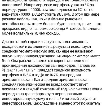
инвестиций. Например, если портфель упал на 5% за
период с уровня 10000, а затем поднялся на 5%, он не
вернется к 10000, а будет стоить 9975 руб. В этом примере
разница небольшая, но чем больше рыночная
нестабильность, то тем больше будет расхождение. — это
прекрасно видно на примере фонда А, который является
более волатильным, чем фонд Б.
Для того, чтобы правильно учесть волатильность
доходностей и их влияние на результат используют
среднюю геометрическую или, как еще её называют,
аннуализированную доходность (Compound Average Growth
Rate). Она рассчитывается как корень степени n из
произведения доходностей за n периодов. Например,
∜(1,232 * 1,046 * 1,1112 * 1,286) даст среднюю доходность
портфеля в 16,5% в год (а не 16,7%, как средняя
арифметическая). Как и средняя арифметическая,
средняя геометрическая не всегда соответствует
показателю в каждый конкретный год, но при этом в конце
периода она трансформирует первоначально
инвестированную сумму в точный итоговый результат
инвестирования. Как следствие, именно этот показатель,