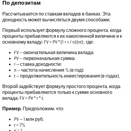
По депозитам
Рассчитывается по ставкам вкладов в банках. Эта
доходность может вычисляться двумя способами.
Первый использует формулу сложного процента, когда
проценты прибавляются к их накопленной величине и к
основному вкладу: FV = PV * (1 + r / n) (nt) , где:
FV — окончательная величина вклада;
PV — первоначальная сумма;
r — ставка доходности;
n — частота начисления % (в год);
t — продолжительность инвестирования (в годах).
Второй задействует формулу простого процента, когда
проценты прибавляются только к сумме основного
вклада: FV = PV * r * t.
Пример.
Предположим, что:
PV — 1 млн руб.
r = 7%
n = 1