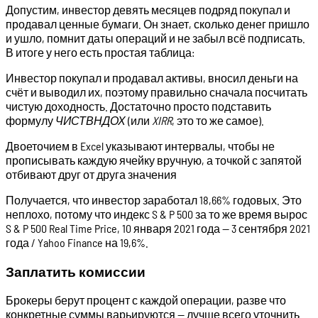
Допустим, инвестор девять месяцев подряд покупал и
продавал ценные бумаги. Он знает, сколько денег пришло
и ушло, помнит даты операций и не забыл всё подписать.
В итоге у него есть простая таблица:
Инвестор покупал и продавал активы, вносил деньги на
счёт и выводил их, поэтому правильно сначала посчитать
чистую доходность. Достаточно просто подставить
формулу
ЧИСТВНДОХ
(или
XIRR
, это то же самое).
Двоеточием в Excel указывают интервалы, чтобы не
прописывать каждую ячейку вручную, а точкой с запятой
отбивают друг от друга значения
Получается, что инвестор заработал 18,66% годовых. Это
неплохо, потому что индекс S & P 500 за то же время вырос
S & P 500 Real Time Price, 10 января 2021 года — 3 сентября 2021
года / Yahoo Finance на 19,6%.
Заплатить комиссии
Брокеры берут процент с каждой операции, разве что
конкретные суммы варьируются — лучше всего уточнить