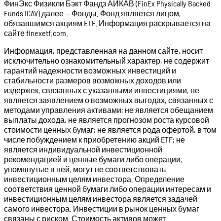
ФинЭкс Физикли Бэкт Фандз АЙКАВ (FinEx Physically Backed
Funds ICAV) далее — Фонды. Фонд является лицом,
обязавшимся акциям ETF. Информация раскрывается на
сайте finexetf.com.
Информация, представленная на данном сайте, носит
исключительно ознакомительный характер, не содержит
гарантий надежности возможных инвестиций и
стабильности размеров возможных доходов или
издержек, связанных с указанными инвестициями, не
является заявлением о возможных выгодах, связанных с
методами управления активами; не является обещанием
выплаты дохода, не является прогнозом роста курсовой
стоимости ценных бумаг; не является рода офертой, в том
числе побуждением к приобретению акций ETF; не
является индивидуальной инвестиционной
рекомендацией и ценные бумаги либо операции,
упомянутые в ней, могут не соответствовать
инвестиционным целям инвестора. Определение
соответствия ценной бумаги либо операции интересам и
инвестиционным целям инвестора является задачей
самого инвестора. Инвестиции в рынок ценных бумаг
связаны с риском. Стоимость активов может