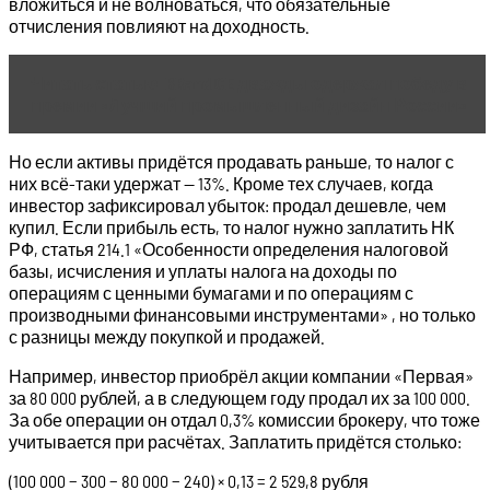
вложиться и не волноваться, что обязательные
отчисления повлияют на доходность.
Читать статью
BRandICE дважды одержал победу в
премии «Лучший промышленный дизайн России»
Но если активы придётся продавать раньше, то налог с
них всё-таки удержат — 13%. Кроме тех случаев, когда
инвестор зафиксировал убыток: продал дешевле, чем
купил. Если прибыль есть, то налог нужно заплатить НК
РФ, статья 214.1 «Особенности определения налоговой
базы, исчисления и уплаты налога на доходы по
операциям с ценными бумагами и по операциям с
производными финансовыми инструментами» , но только
с разницы между покупкой и продажей.
Например, инвестор приобрёл акции компании «Первая»
за 80 000 рублей, а в следующем году продал их за 100 000.
За обе операции он отдал 0,3% комиссии брокеру, что тоже
учитывается при расчётах. Заплатить придётся столько:
(100 000 − 300 − 80 000 − 240) × 0,13 = 2 529,8 рубля