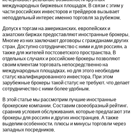
международных биржевых площадок. В связи с этим у
части российских инвесторов и трейдеров вызывает
неподдельный интерес именно торговля за рубежом.
Допуск к торгам на американских, европейских и
азиатских биржах предоставляют иностранные брокеры.
Многие из них заключают договоры с гражданами других
стран. Доступно сотрудничество с ними и для россиян, а
также для жителей постсоветского пространства. В
отдельных случаях и российские брокеры позволяют
своим клиентам торговать непосредственно на
международных площадках, но для этого необходим
статус квалифицированного инвестора. При этом
зарубежные брокеры такой статус не требуют, что делает
сотрудничество с ними более удобным.
В этой статье мы рассмотрим лучшие иностранные
брокерские компании. Составим своеобразный рейтинг,
сравнив условия обслуживания, которые предлагают эти
брокеры для россиян и других иностранцев. А также
выделим особенности, плюсы и минусы торговли через
западных посредников.