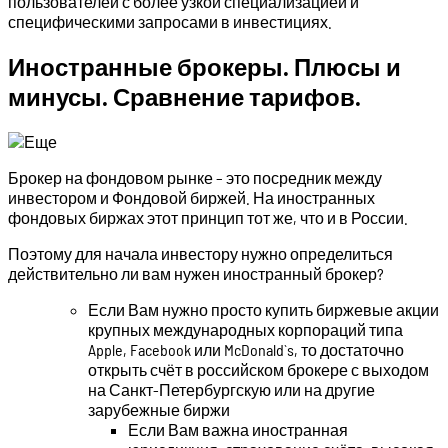
пользователей с более узкой специализацией и
специфическими запросами в инвестициях.
Иностранные брокеры. Плюсы и
минусы. Сравнение тарифов.
Брокер на фондовом рынке – это посредник между
инвестором и Фондовой биржей. На иностранных
фондовых биржах этот принцип тот же, что и в России.
Поэтому для начала инвестору нужно определиться
действительно ли вам нужен иностранный брокер?
Если Вам нужно просто купить биржевые акции
крупных международных корпораций типа
Apple, Facebook или McDonald`s, то достаточно
открыть счёт в российском брокере с выходом
на Санкт-Петербургскую или на другие
зарубежные биржи
Если Вам важна иностранная