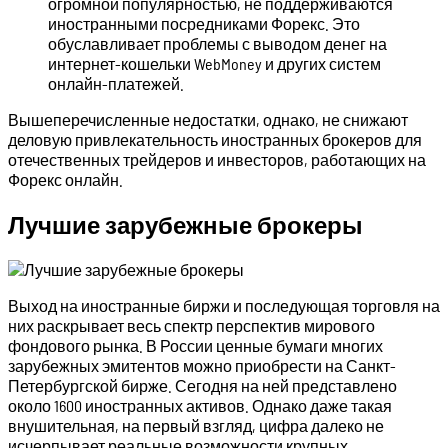
огромной популярностью, не поддерживаются
иностранными посредниками Форекс. Это
обуславливает проблемы с выводом денег на
интернет-кошельки WebMoney и других систем
онлайн-платежей.
Вышеперечисленные недостатки, однако, не снижают
деловую привлекательность иностранных брокеров для
отечественных трейдеров и инвесторов, работающих на
Форекс онлайн.
Лучшие зарубежные брокеры
Выход на иностранные биржи и последующая торговля на
них раскрывает весь спектр перспектив мирового
фондового рынка. В России ценные бумаги многих
зарубежных эмитентов можно приобрести на Санкт-
Петербургской бирже. Сегодня на ней представлено
около 1600 иностранных активов. Однако даже такая
внушительная, на первый взгляд, цифра далеко не
исчерпывает реальные возможности крупных