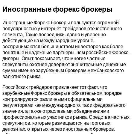
Иностранные форекс брокеры
Иностранные Форекс брокеры пользуются огромной
популярностью у интернет-трейдеров отечественного
сегмента. Такие посредники, давно и уверенно
действующие на международном уровне,
воспринимаются большинством инвесторов как более
понятные и надежные партнеры, чем российские Форекс-
дилеры. Опыт показывает, что многие частные
спекулянты охотнее доверяют значительные денежные
суммы именно зарубежным брокерам межбанковского
валютного рынка.
Российских трейдеров привлекает тот факт, что
зарубежные Форекс брокеры в обязательном порядке
контролируются различными официальными
регуляторами как международного, так и федерального
значения, а также отраслевыми объединениями
профессиональных участников рынка. Средства частных
спекулянтов, которые размещаются на торговых
депозитах, открытых через иностранных брокеров,