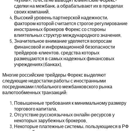
сделки на межбанк, а обрабатывают их в пределах
своих компаний.
Высокий уровень партнерской надежности,
фактором которой считается строгое регулирование
иностранных брокеров Форекс со стороны
влиятельных структур международного значения.
Значительное внимание уделяется вопросам
финансовой и информационной безопасности
трейдеров-клиентов, средства которых
размещаются в самых надежных финансовых
учреждениях (банках).
Многие российские трейдеры Форекс выделяют
следующие недостатки работы с иностранными
посредниками глобального межбанковского рынка
валютообменных транзакций:
Повышенные требования к минимальному размеру
торгового капитала.
Отсутствие русскоязычных онлайн-ресурсов у
некоторых зарубежных брокеров.
Некоторые платежные системы, пользующиеся в РФ