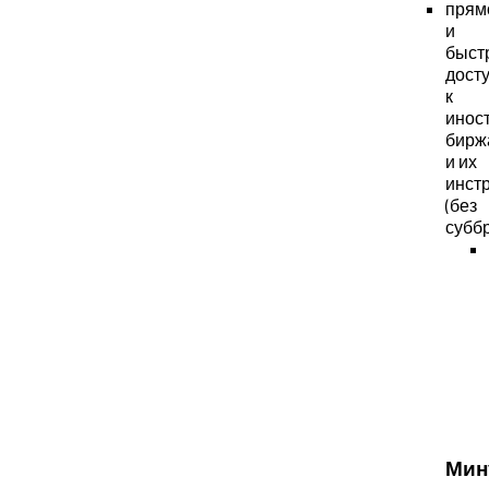
прям
и
быст
дост
к
инос
бирж
и их
инст
(без
субб
Мин