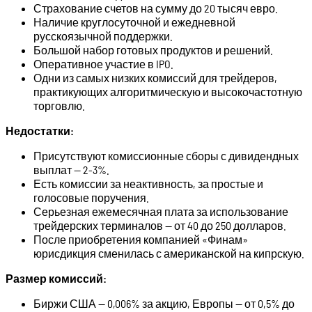
Страхование счетов на сумму до 20 тысяч евро.
Наличие круглосуточной и ежедневной
русскоязычной поддержки.
Большой набор готовых продуктов и решений.
Оперативное участие в IPO.
Одни из самых низких комиссий для трейдеров,
практикующих алгоритмическую и высокочастотную
торговлю.
Недостатки:
Присутствуют комиссионные сборы с дивидендных
выплат — 2-3%.
Есть комиссии за неактивность, за простые и
голосовые поручения.
Серьезная ежемесячная плата за использование
трейдерских терминалов — от 40 до 250 долларов.
После приобретения компанией «Финам»
юрисдикция сменилась с американской на кипрскую.
Размер комиссий:
Биржи США — 0,006% за акцию, Европы — от 0,5% до