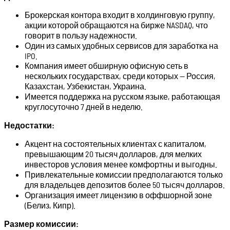
Брокерская контора входит в холдинговую группу,
акции которой обращаются на бирже NASDAQ, что
говорит в пользу надежности.
Один из самых удобных сервисов для заработка на
IPO.
Компания имеет обширную офисную сеть в
нескольких государствах, среди которых — Россия,
Казахстан, Узбекистан, Украина.
Имеется поддержка на русском языке, работающая
круглосуточно 7 дней в неделю.
Недостатки:
Акцент на состоятельных клиентах с капиталом,
превышающим 20 тысяч долларов, для мелких
инвесторов условия менее комфортны и выгодны.
Привлекательные комиссии предполагаются только
для владельцев депозитов более 50 тысяч долларов.
Организация имеет лицензию в оффшорной зоне
(Белиз, Кипр).
Размер комиссии: