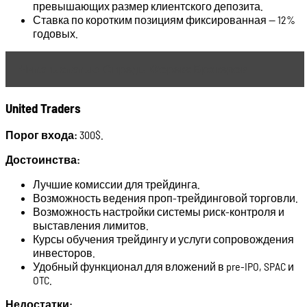
превышающих размер клиентского депозита.
Ставка по коротким позициям фиксированная — 12%
годовых.
Читать статью
Спреды Форекс Брокеров
United Traders
Порог входа:
300$.
Достоинства:
Лучшие комиссии для трейдинга.
Возможность ведения проп-трейдинговой торговли.
Возможность настройки системы риск-контроля и
выставления лимитов.
Курсы обучения трейдингу и услуги сопровождения
инвесторов.
Удобный функционал для вложений в pre-IPO, SPAC и
OTC.
Недостатки: