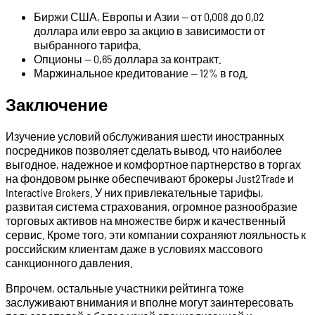
Биржи США, Европы и Азии — от 0,008 до 0,02
доллара или евро за акцию в зависимости от
выбранного тарифа.
Опционы — 0,65 доллара за контракт.
Маржинальное кредитование — 12% в год.
Заключение
Изучение условий обслуживания шести иностранных
посредников позволяет сделать вывод, что наиболее
выгодное, надежное и комфортное партнерство в торгах
на фондовом рынке обеспечивают брокеры Just2Trade и
Interactive Brokers. У них привлекательные тарифы,
развитая система страхования, огромное разнообразие
торговых активов на множестве бирж и качественный
сервис. Кроме того, эти компании сохраняют лояльность к
российским клиентам даже в условиях массового
санкционного давления.
Впрочем, остальные участники рейтинга тоже
заслуживают внимания и вполне могут заинтересовать