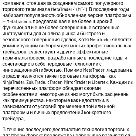
компания, стоящая за созданием самого популярного
торгового терминала MetaTrader 4 (MT4). В последние годы
набирает популярность обновленная версия платформы
— MetaTrader 5, предлагающая еще более широкий
функционал и еще более совершенные встроенные
инструменты для анализа рынка и быстрого и
безопасного совершения сделок. Хотя MetaTrader является
доминирующим выбором для многих профессиональных
трейдеров, существуют и другие эффективные
терминалы форекс, разработанные в последние годы и
сочетающие в себе передовые технологии с
инновационной гибкостью. Помимо MetaTrader, лидерами в
отрасли являются такие торговые платформы, как
NinjaTrader, ZuluTrade, cTrader, MirrorTrader и Libertex. Каждая из
перечисленных платформ обладает своими
особенностями, некоторые из них могут быть расценены
как преимущества, некоторые как недостатки, в
зависимости от условий применения той или иной
платформы и личных предпочтений конкретного
трейдера.
В течение последнего десятилетия технология торговых
платформ форекс продолжала непрерывно развиваться