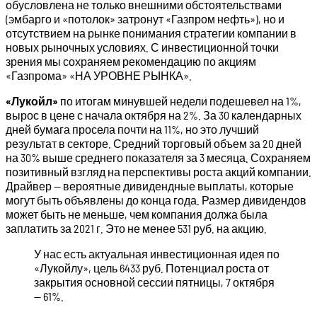
обусловлена не только внешними обстоятельствами
(эмбарго и «потолок» затронут «Газпром нефть»), но и
отсутствием на рынке понимания стратегии компании в
новых рыночных условиях. С инвестиционной точки
зрения мы сохраняем рекомендацию по акциям
«Газпрома» «НА УРОВНЕ РЫНКА».
«Лукойл»
по итогам минувшей недели подешевел на 1%,
вырос в цене с начала октября на 2%. За 30 календарных
дней бумага просела почти на 11%, но это лучший
результат в секторе. Средний торговый объем за 20 дней
на 30% выше среднего показателя за 3 месяца. Сохраняем
позитивный взгляд на перспективы роста акций компании.
Драйвер — вероятные дивидендные выплаты, которые
могут быть объявлены до конца года. Размер дивидендов
может быть не меньше, чем компания должа была
заплатить за 2021 г. Это не менее 531 руб. на акцию.
У нас есть актуальная инвестиционная идея по
«Лукойлу», цель 6433 руб. Потенциал роста от
закрытия основной сессии пятницы, 7 октября
— 61%.