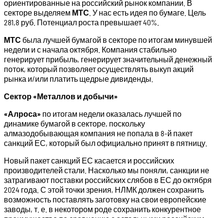
ориентированные на российский рынок компании. В
секторе выделяем
МТС
. У нас есть идея по бумаге. Цель
281,8 руб. Потенциал роста превышает 40%.
МТС
была лучшей бумагой в секторе по итогам минувшей
недели и с начала октября. Компания стабильно
генерирует прибыль, генерирует значительный денежный
поток, который позволяет осуществлять выкуп акций
рынка и/или платить щедрые дивиденды.
Сектор «Металлов и добычи»
«Алроса»
по итогам недели оказалась лучшей по
динамике бумагой в секторе, поскольку
алмазодобывающая компания не попала в 8-й пакет
санкций ЕС, который был официально принят в пятницу.
Новый пакет санкций ЕС касается и российских
производителей стали. Насколько мы поняли, санкции не
затрагивают поставки российских слябов в ЕС до октября
2024 года. С этой точки зрения, НЛМК должен сохранить
возможность поставлять заготовку на свои европейские
заводы, т. е. в некотором роде сохранить конкурентное