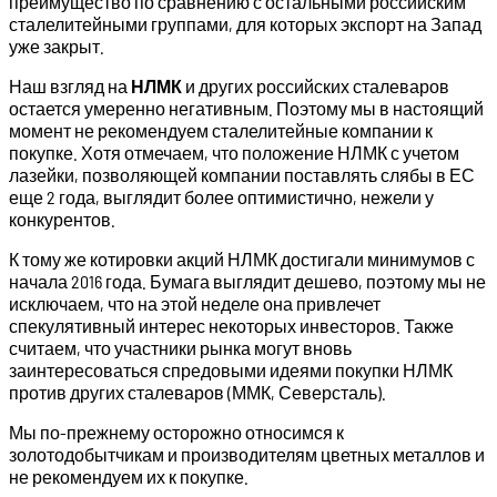
преимущество по сравнению с остальными российским
сталелитейными группами, для которых экспорт на Запад
уже закрыт.
Наш взгляд на
НЛМК
и других российских сталеваров
остается умеренно негативным. Поэтому мы в настоящий
момент не рекомендуем сталелитейные компании к
покупке. Хотя отмечаем, что положение НЛМК с учетом
лазейки, позволяющей компании поставлять слябы в ЕС
еще 2 года, выглядит более оптимистично, нежели у
конкурентов.
К тому же котировки акций НЛМК достигали минимумов с
начала 2016 года. Бумага выглядит дешево, поэтому мы не
исключаем, что на этой неделе она привлечет
спекулятивный интерес некоторых инвесторов. Также
считаем, что участники рынка могут вновь
заинтересоваться спредовыми идеями покупки НЛМК
против других сталеваров (ММК, Северсталь).
Мы по-прежнему осторожно относимся к
золотодобытчикам и производителям цветных металлов и
не рекомендуем их к покупке.