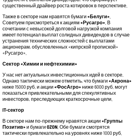
существенный драйвер роста котировок в перспективе.
Также в секторе нам нравятся бумаги
«Белуги»
.
Советуем присмотреться к акциям
«Русагро»
. В
сочетании с невысокой долговой нагрузкой компания
имеет потенциал выплат солидных дивидендов в случае
устранения технических сложностей с выплатами
акционерам, обусловленных «кипрской пропиской»
«Русагро».
Сектор «Химии и нефтехимии»
У нас нет актуальных инвестиционных идей в секторе.
Однако тактически можем отметить, что бумаги
«Акрона»
ниже 15000 руб. и акции
«ФосАгро»
ниже 6000 руб. могут
показаться привлекательными для спекулятивных
инвесторов, преследующих краткосрочные цели.
IT-сектор
В секторе нам по-прежнему нравятся акции
«Группы
Позитив»
и бумаги
OZON
. Обе бумаги смотрятся
тактически привлекательно на уровнях ниже 1000 руб.