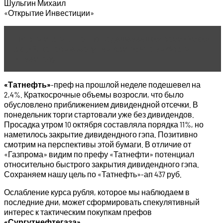
Шульгин Михаил
«Открытие Инвестиции»
Читать статью
Топ-10 подешевевших российских
акций, которые могут вырасти: что выбрать
инвестору
«Татнефть»
-преф на прошлой неделе подешевел на
2,4%. Краткосрочные объемы возросли, что было
обусловлено приближением дивидендной отсечки. В
понедельник торги стартовали уже без дивидендов.
Просадка утром 10 октября составляла порядка 11%, но
наметилось закрытие дивидендного гэпа. Позитивно
смотрим на перспективы этой бумаги. В отличие от
«Газпрома» видим по префу «Татнефти» потенциал
относительно быстрого закрытия дивидендного гэпа.
Сохраняем нашу цель по «Татнефть»-ап 437 руб.
Ослабление курса рубля, которое мы наблюдаем в
последние дни, может сформировать спекулятивный
интерес к тактическим покупкам префов
«Сургутнефтегаза»
.