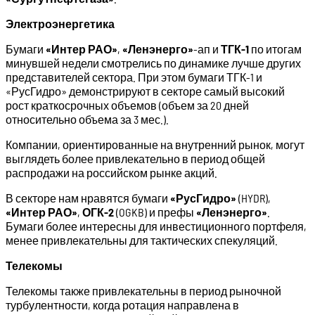
Электроэнергетика
Бумаги
«Интер РАО»
,
«Ленэнерго»
-ап и
ТГК-1
по итогам
минувшей недели смотрелись по динамике лучше других
представителей сектора. При этом бумаги ТГК-1 и
«РусГидро» демонстрируют в секторе самый высокий
рост краткосрочных объемов (объем за 20 дней
относительно объема за 3 мес.).
Компании, ориентированные на внутренний рынок, могут
выглядеть более привлекательно в период общей
распродажи на российском рынке акций.
В секторе нам нравятся бумаги
«РусГидро»
(HYDR),
«Интер РАО»
,
ОГК-2
(OGKB) и префы
«Ленэнерго»
.
Бумаги более интересны для инвестиционного портфеля,
менее привлекательны для тактических спекуляций.
Телекомы
Телекомы также привлекательны в период рыночной
турбулентности, когда ротация направлена в