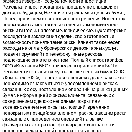
размера издержек, безубыточности инвестиций.
Результат инвестирования в прошлом не определяет
дохода в будущем. Не является рекламой ценных бумаг.
Перед принятием инвестиционного решения Инвестору
необходимо самостоятельно оценить экономические
риски и выгоды, налоговые, юридические, бухгалтерские
последствия заключения сделки, свою готовность и
возможность принять такие риски. Клиент также несет
расходы на оплату брокерских и депозитарных услуг,
подачи поручений по телефону, иные расходы,
подлежащие оплате клиентом. Полный список тарифов
ООО «Компания БКС» приведен в приложении № 11 к
Регламенту оказания услуг на рынке ценных бумаг ООО
«Компания БКС». Перед совершением сделок вам также
необходимо ознакомиться с: уведомлением о рисках,
связанных с осуществлением операций на рынке ценных
бумаг; информацией о рисках клиента, связанных с
совершением сделок с неполным покрытием,
возникновением непокрытых позиций, временно
непокрытых позиций; заявлением, раскрывающим риски,
связанные с проведением операций на рынке
фьючерсных контрактов, форвардных контрактов и
опционов; декларацией о рисках, связанных с