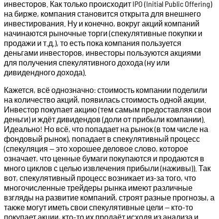
инвесторов. Как только происходит IPO (Initial Public Offering)
на бирже, компания становится открыта для внешнего
инвестирования. Ну и конечно, вокруг акций компаний
начинаются рыночные торги (спекулятивные покупки и
продажи и т.д.), то есть пока компания пользуется
деньгами инвесторов, инвесторы пользуются акциями
для получения спекулятивного дохода (ну или
дивидендного дохода).
Кажется, всё однозначно: стоимость компании поделили
на количество акций, появилась стоимость одной акции.
Инвестор покупает акцию (тем самым предоставляя свои
деньги) и ждёт дивидендов (доли от прибыли компании).
Идеально! Но всё, что попадает на рынок (в том числе на
фондовый рынок), попадает в спекулятивный процесс
(спекуляция — это хорошее деловое слово, которое
означает, что ценные бумаги покупаются и продаются в
много циклов с целью извлечения прибыли (наживы)). Так
вот, спекулятивный процесс возникает из-за того, что
многочисленные трейдеры рынка имеют различные
взгляды на развитие компаний, строят разные прогнозы, а
также могут иметь свои спекулятивные цели — кто-то
покупает акции, кто-то их продаёт исходя из анализа и