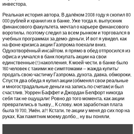
инвестора.
Реальная история автора. В далёком 2008 году я скопил 80
000 рублей и хранил их в банке. Уже тогда я, выпускник
финансового факультета, мечтал о карьере финансового
воротилы, поэтому следил за всем рынком и торговался в
учебных программах за демо-деньги. И вот я увидел, как
на фоне кризиса акции Газпрома поехали вниз.
Одухотворённый инсайтом, я прямо в обед отпросился из
офиса и умчался в банк покупать акции на свои
единственные (!) накопления. К моей чести, в банке было
160 человек с такими же симптомами — жажда купить/
продать свою частичку Газпрома, духота, давка, обмороки.
Спустя два обеда я купил акции (обменял свои реальные
и многострадальные деньги на запись по счетам) и был
счастлив. Уоррен Баффет и Джордан Белфорт никогда
себя так не ощущали! Ровно до того момента, как акции
превратились в тыкву… К слову, моя заработная плата
была 19 700. Умён, а?! Кстати, те акции у меня до сих пор на
руках. Как памятник моему долбо… ну вы поняли.
Читать статью
Обзор акций Plug Power.