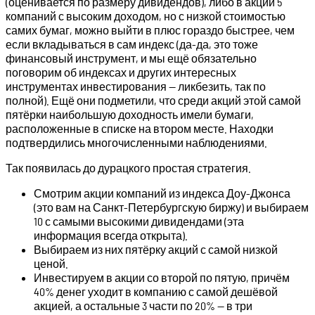
(оценивается по размеру дивидендов), либо в акции 5
компаний с высоким доходом, но с низкой стоимостью
самих бумаг, можно выйти в плюс гораздо быстрее, чем
если вкладываться в сам индекс (да-да, это тоже
финансовый инструмент, и мы ещё обязательно
поговорим об индексах и других интересных
инструментах инвестирования — ликбезить, так по
полной). Ещё они подметили, что среди акций этой самой
пятёрки наибольшую доходность имели бумаги,
расположенные в списке на втором месте. Находки
подтвердились многочисленными наблюдениями.
Так появилась до дурацкого простая стратегия.
Смотрим акции компаний из индекса Доу-Джонса
(это вам на Санкт-Петербургскую биржу) и выбираем
10 с самыми высокими дивидендами (эта
информация всегда открыта).
Выбираем из них пятёрку акций с самой низкой
ценой.
Инвестируем в акции со второй по пятую, причём
40% денег уходит в компанию с самой дешёвой
акцией, а остальные 3 части по 20% — в три