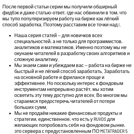
После первой статьи серии мы получили обширный
фидбэк и даже статью-ответ, где нас обвинили в том, что
мы тупо популяризируем работу на бирже как лёгкий
способ заработка. Поэтому расставим все точки над i.
Наша серия статей — для новичков всех
специальностей, а не только для программистов,
аналитиков и математиков. Именно поэтому мы не
окунаем читателей в разработку своих алгоритмов и
сложную аналитику.
Мы знаем сами и убеждаем вас — работа на бирже не
быстрый и не лёгкий способ заработать. Заработать
на основной работе и фрилансе проще и
эффективнее. Но поскольку интерес к фондовым
инструментам непрерывно растёт, мы хотим
осветить эту тему доступно для всех. Во многом мы
стараемся предостеречь читателей от потери
больших сумм.
Мы не продаём никакие финансовые продукты и
стратегии, единственное, что есть у RUVDS для
желающих попробовать себя на фондовом рынке,
это сервера с предустановленным ПО METATRADER 5