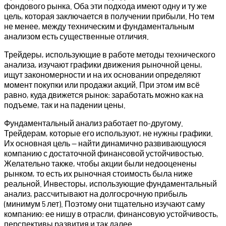
фондового рынка. Оба эти подхода имеют одну и ту же
цель, которая заключается в получении прибыли. Но тем
не менее, между техническим и фундаментальным
анализом есть существенные отличия.
Трейдеры, использующие в работе методы технического
анализа, изучают графики движения рыночной цены,
ищут закономерности и на их основании определяют
момент покупки или продажи акций. При этом им всё
равно, куда движется рынок: заработать можно как на
подъеме, так и на падении цены.
Фундаментальный анализ работает по-другому.
Трейдерам, которые его используют, не нужны графики.
Их основная цель — найти динамично развивающуюся
компанию с достаточной финансовой устойчивостью.
Желательно также, чтобы акции были недооценены
рынком, то есть их рыночная стоимость была ниже
реальной. Инвесторы, использующие фундаментальный
анализ, рассчитывают на долгосрочную прибыль
(минимум 5 лет). Поэтому они тщательно изучают саму
компанию: ее нишу в отрасли, финансовую устойчивость,
перспективы развития и так далее.