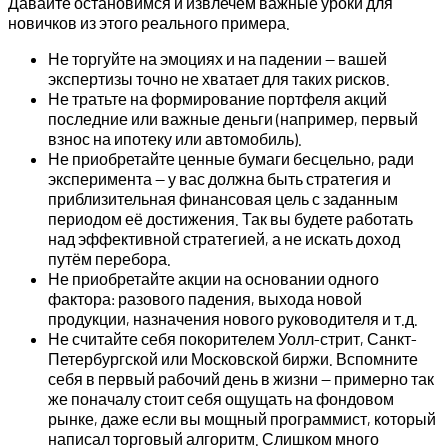
Давайте остановимся и извлечём важные уроки для
новичков из этого реального примера.
Не торгуйте на эмоциях и на падении — вашей
экспертизы точно не хватает для таких рисков.
Не тратьте на формирование портфеля акций
последние или важные деньги (например, первый
взнос на ипотеку или автомобиль).
Не приобретайте ценные бумаги бесцельно, ради
эксперимента — у вас должна быть стратегия и
приблизительная финансовая цель с заданным
периодом её достижения. Так вы будете работать
над эффективной стратегией, а не искать доход
путём перебора.
Не приобретайте акции на основании одного
фактора: разового падения, выхода новой
продукции, назначения нового руководителя и т.д.
Не считайте себя покорителем Уолл-стрит, Санкт-
Петербургской или Московской биржи. Вспомните
себя в первый рабочий день в жизни — примерно так
же поначалу стоит себя ощущать на фондовом
рынке, даже если вы мощный программист, который
написал торговый алгоритм. Слишком много