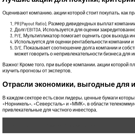
Оценивают компанию, акции которой стоит покупать, как 
PR (Payout Ratio). Размер дивидендных выплат компан
Долг/EBITDA. Используется для оценки закредитованн
P/E. Мультипликатор помогает оценить срок выхода ин
Используется для оценки рентабельности компании и
D/E. Показывает соотношение долга компании и собст
может говорить о непривлекательности бизнеса для и
Важно! Кроме того, при выборе компании, акции которой п
изучить прогнозы от экспертов.
Отрасли экономики, выгодные для 
В каждом секторе есть свои лидеры, ценные бумаги которых
«Норникель», «Северсталь» и «ММК», в области телекомму
привлекательные для частного инвестора.
Читать статью
Американские акции