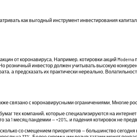
матривать как выгодный инструмент инвестирования капитал
акцин от коронавируса. Например, котировки акций Moderna п
о розничный инвестор должен учитывать высокую конкуренци
ата, а предсказать их практически нереально. Волатильность
кже связано с коронавирусными ограничениями. Многие рос
бумаг тех компаний, которые специализируются на интерне
го за 1 месяц пандемии — +20%, и падения котировок не пред
, сколько со смещением приоритетов — большинство сегодня 
 выросли на 33%. Более скромными результатами может похваст