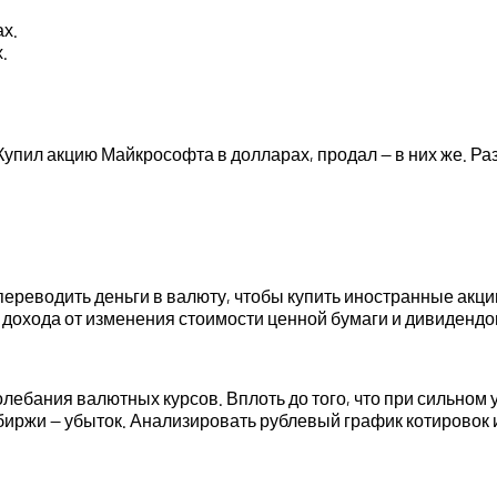
х.
.
упил акцию Майкрософта в долларах, продал — в них же. Раз
переводить деньги в валюту, чтобы купить иностранные акции
охода от изменения стоимости ценной бумаги и дивидендов
лебания валютных курсов. Вплоть до того, что при сильном 
биржи — убыток. Анализировать рублевый график котировок 