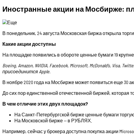
Иностранные акции на Мосбирже: пл
В понедельник, 24 августа Московская биржа открыла торги
Какие акции доступны
На площадке появились в обороте ценные бумаги 19 крупн
Boeing, Amazon, NVIDIA, Facebook, Microsoft, McDonald’s, Visa, Twitte
присоединится Apple.
В ноябре 2020 года на Мосбирже может появиться еще 30 ак
До сих пор единственной отечественной биржей, которая 
В чем отличие этих двух площадок?
На Санкт-Петербургской бирже ценные бумаги торгу
На Московской бирже — в РУБЛЯХ.
Например, сейчас у брокера доступна покупка акции Microso