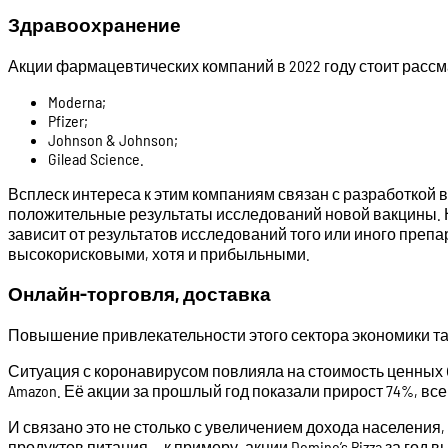
Здравоохранение
Акции фармацевтических компаний в 2022 году стоит расс
Moderna;
Pfizer;
Johnson & Johnson;
Gilead Science.
Всплеск интереса к этим компаниям связан с разработкой в
положительные результаты исследований новой вакцины. Н
зависит от результатов исследований того или иного препар
высокорисковыми, хотя и прибыльными.
Онлайн-торговля, доставка
Повышение привлекательности этого сектора экономики та
Ситуация с коронавирусом повлияла на стоимость ценных 
Amazon. Её акции за прошлый год показали прирост 74%, все
И связано это не столько с увеличением дохода населения
продуктов питания — к примеру, акции Domino’s Pizza за год