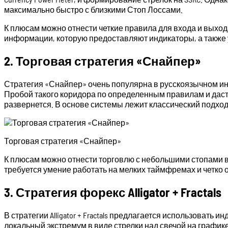
максимально быстро с близкими Стоп Лоссами.
К плюсам можно отнести четкие правила для входа и выход
информации, которую предоставляют индикаторы, а также 
2. Торговая стратегия «Снайпер»
Стратегия «Снайпер» очень популярна в русскоязычном инт
Пробой такого коридора по определенным правилам и даст
развернется. В основе системы лежит классический подход
Торговая стратегия «Снайпер»
К плюсам можно отнести торговлю с небольшими стопами в
требуется умение работать на мелких таймфремах и четко
3. Стратегия форекс Alligator + Fractals
В стратегии Alligator + Fractals предлагается использовать 
локальный экстремум в виде стрелки над свечой на график