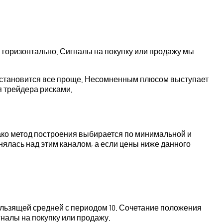
ны горизонтально. Сигналы на покупку или продажу мы
их становится все проще. Несомненным плюсом выступает
я трейдера рисками.
нако метод построения выбирается по минимальной и
нялась над этим каналом, а если цены ниже данного
ользящей средней с периодом 10. Сочетание положения
налы на покупку или продажу.