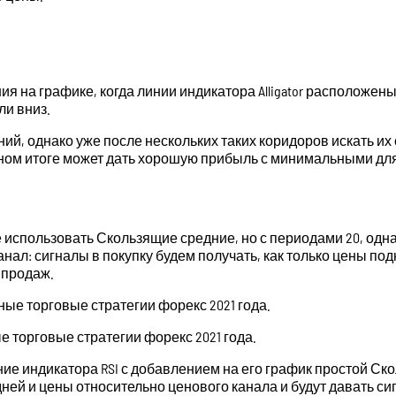
ия на графике, когда линии индикатора Alligator расположе
ли вниз.
ний, однако уже после нескольких таких коридоров искать 
чном итоге может дать хорошую прибыль с минимальными дл
е использовать Скользящие средние, но с периодами 20, од
ал: сигналы в покупку будем получать, как только цены под
 продаж.
 торговые стратегии форекс 2021 года.
е индикатора RSI с добавлением на его график простой Ск
ей и цены относительно ценового канала и будут давать сиг