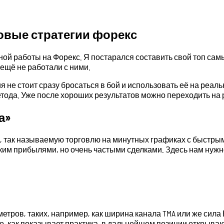
вые стратегии форекс
ой работы на Форекс. Я постарался составить свой топ самы
 ещё не работали с ними.
я не стоит сразу бросаться в бой и использовать её на реал
тода. Уже после хороших результатов можно переходить на 
а»
, так называемую торговлю на минутных графиках с быстрым
ьким прибылями, но очень частыми сделками. Здесь нам нужн
етров, таких, например, как ширина канала TMA или же сил
нако, как показывает практика, в дальнейшем позиции открыв