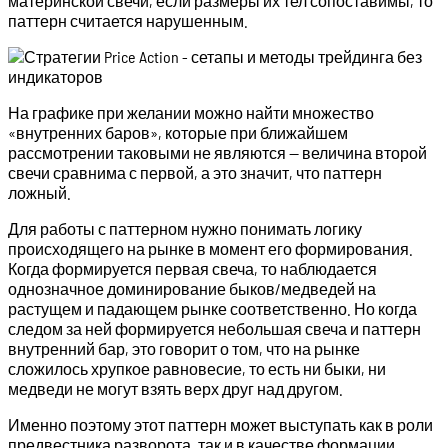
материнской свечи, если размеры их тел сопоставимы, то
паттерн считается нарушенным.
На графике при желании можно найти множество
«внутренних баров», которые при ближайшем
рассмотрении таковыми не являются — величина второй
свечи сравнима с первой, а это значит, что паттерн
ложный.
Для работы с паттерном нужно понимать логику
происходящего на рынке в момент его формирования.
Когда формируется первая свеча, то наблюдается
однозначное доминирование быков/медведей на
растущем и падающем рынке соответственно. Но когда
следом за ней формируется небольшая свеча и паттерн
внутренний бар, это говорит о том, что на рынке
сложилось хрупкое равновесие, то есть ни быки, ни
медведи не могут взять верх друг над другом.
Именно поэтому этот паттерн может выступать как в роли
предвестника разворота, так и в качестве формации