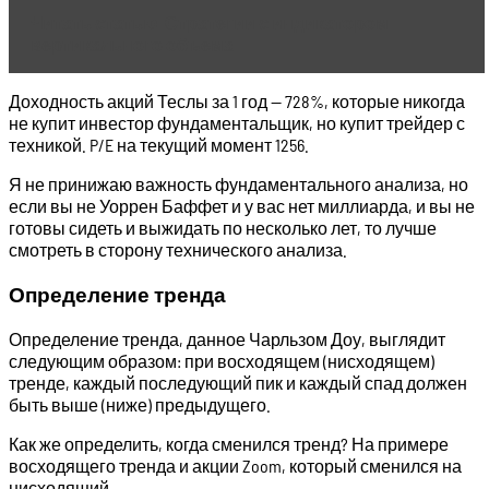
Читать статью
Стратегии с индикатором
вертикального объема
Доходность акций Теслы за 1 год — 728%, которые никогда
не купит инвестор фундаментальщик, но купит трейдер с
техникой. P/E на текущий момент 1256.
Я не принижаю важность фундаментального анализа, но
если вы не Уоррен Баффет и у вас нет миллиарда, и вы не
готовы сидеть и выжидать по несколько лет, то лучше
смотреть в сторону технического анализа.
Определение тренда
Определение тренда, данное Чарльзом Доу, выглядит
следующим образом: при восходящем (нисходящем)
тренде, каждый последующий пик и каждый спад должен
быть выше (ниже) предыдущего.
Как же определить, когда сменился тренд? На примере
восходящего тренда и акции Zoom, который сменился на
нисходящий.