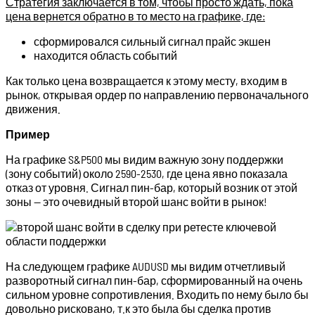
Стратегия заключается в том, чтобы просто ждать, пока
цена вернется обратно в то место на графике, где:
сформировался сильный сигнал прайс экшен
находится область событий
Как только цена возвращается к этому месту, входим в
рынок, открывая ордер по направлению первоначального
движения.
Пример
На графике S&P500 мы видим важную зону поддержки
(зону событий) около 2590-2530, где цена явно показала
отказ от уровня. Сигнал пин-бар, который возник от этой
зоны — это очевидный второй шанс войти в рынок!
На следующем графике AUDUSD мы видим отчетливый
разворотный сигнал пин-бар, сформированный на очень
сильном уровне сопротивления. Входить по нему было бы
довольно рисковано, т.к это была бы сделка против