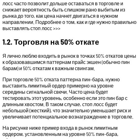
лосс часто позволит дольше оставаться в торговле и
снижает вероятность быть слишком рано выбитым из
рынка до того, как цена начнет двигаться в нужном
направлении. Подробнее о том, как и где нужно правильно
выставлять стоп лосс >>>
1.2. Торговля на 50% откате
Я лично люблю входить в рынок в точках 50% откатов цены
к образовавшимся паттернам прайс экшен (обычно пин
барам) и 50% откатам к важным свингам.
При торговле 50% отката паттерна пин-бара, нужно
выставить лимитный ордер примерно на уровне
середины сигнальной свечи. Часто цена будет
тестировать этот уровень, особенно если это пин бар с
длинным хвостом. В таком случае, стоп лосс будет
небольшой (жесткий), что значительно уменьшает риск и
увеличивает потенциальное вознаграждение в торговле.
На рисунке ниже пример входа в рынок лимитным
ордером, установленным на уровне 50% пин-бара,