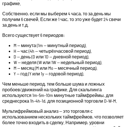
графике.
Собственно, если мы выберем 4 часа, то за день мы
получим 6 свечей. Если же 1 час, то это уже будет 24 свечи
за день и т.д.
Всего существует 6 периодов:
M — минута (1m — минутный период).
H — час (4h — четырёхчасовой период).
D — день (D или 1D — дневной период).
W — неделя (W или 1W — недельный период).
M — месяц (M или Mo — месячный период).
Y — год (Y или 1y — годовой период).
Чем меньше период, тем больше шума и ложных
пробоев/движений на графике. Для скальпинга
используются 1m-5m-10m минутные таймфреймы, для
среднесрока 1h-4h-1d, для позиционной торговли D-W-M.
Мультифреймовый анализ — это торговля с
использованием нескольких таймфреймов, что позволяет
более точно входить в сделку. Например, уровни