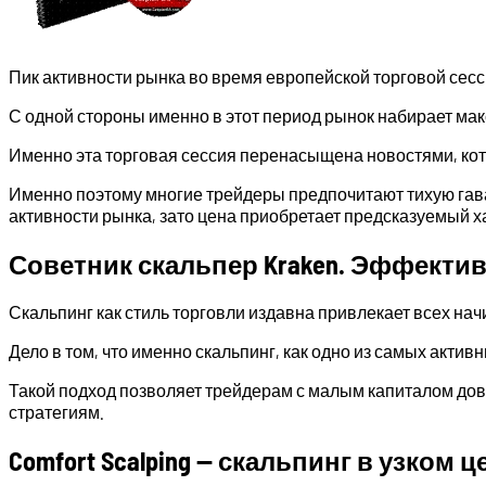
Пик активности рынка во время европейской торговой сесс
С одной стороны именно в этот период рынок набирает ма
Именно эта торговая сессия перенасыщена новостями, ко
Именно поэтому многие трейдеры предпочитают тихую гаван
активности рынка, зато цена приобретает предсказуемый х
Советник скальпер Kraken. Эффекти
Скальпинг как стиль торговли издавна привлекает всех н
Дело в том, что именно скальпинг, как одно из самых акти
Такой подход позволяет трейдерам с малым капиталом дов
стратегиям.
Comfort Scalping — скальпинг в узком