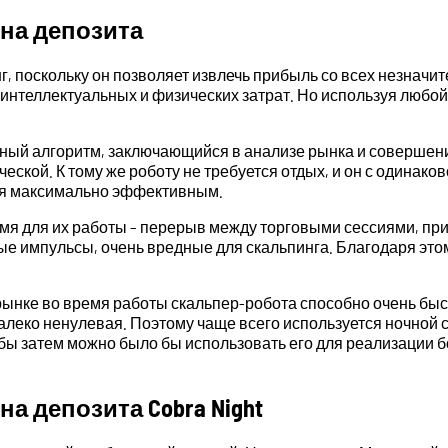
она депозита
г, поскольку он позволяет извлечь прибыль со всех незнач
 интеллектуальных и физических затрат. Но используя любо
 алгоритм, заключающийся в анализе рынка и совершении в
ческой. К тому же роботу не требуется отдых, и он с одина
тся максимально эффективным.
емя для их работы – перерыв между торговыми сессиями, пр
ные импульсы, очень вредные для скальпинга. Благодаря эт
ынке во время работы скальпер-робота способно очень быстр
алеко ненулевая. Поэтому чаще всего используется ночной с
бы затем можно было бы использовать его для реализации бо
а депозита Cobra Night