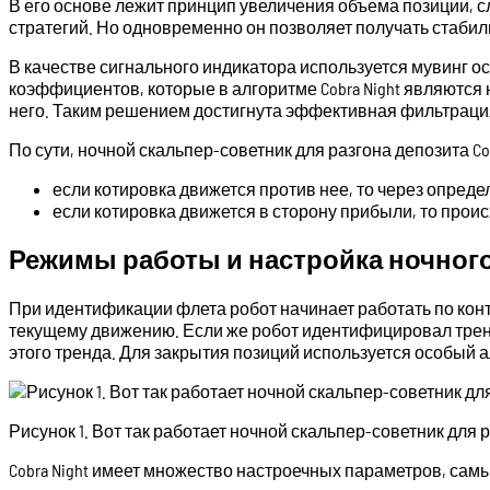
В его основе лежит принцип увеличения объема позиции, 
стратегий. Но одновременно он позволяет получать стабил
В качестве сигнального индикатора используется мувинг о
коэффициентов, которые в алгоритме Cobra Night являются
него. Таким решением достигнута эффективная фильтраци
По сути, ночной скальпер-советник для разгона депозита Co
если котировка движется против нее, то через опре
если котировка движется в сторону прибыли, то проис
Режимы работы и настройка ночного 
При идентификации флета робот начинает работать по кон
текущему движению. Если же робот идентифицировал трен
этого тренда. Для закрытия позиций используется особый 
Рисунок 1. Вот так работает ночной скальпер-советник для ра
Cobra Night имеет множество настроечных параметров, са