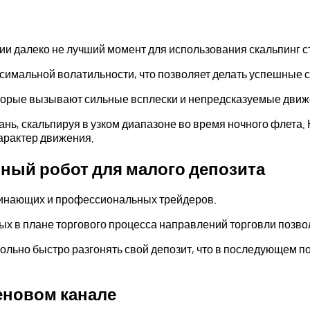
ии далеко не лучший момент для использования скальпинг с
ксимальной волатильности, что позволяет делать успешные 
торые вызывают сильные всплески и непредсказуемые движ
ь, скальпируя в узком диапазоне во время ночного флета. К
арактер движения.
вный робот для малого депозита
ачинающих и профессиональных трейдеров.
вных в плане торгового процесса направлений торговли позв
ольно быстро разгонять свой депозит, что в последующем п
 ценовом канале