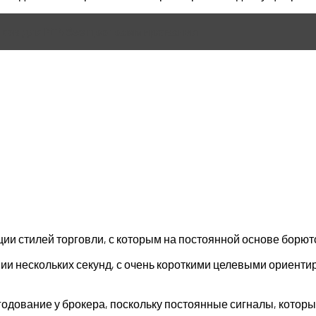
етников для MT4 без программирования
ии стилей торговли, с которым на постоянной основе борют
и нескольких секунд, с очень короткими целевыми ориентир
одование у брокера, поскольку постоянные сигналы, которы