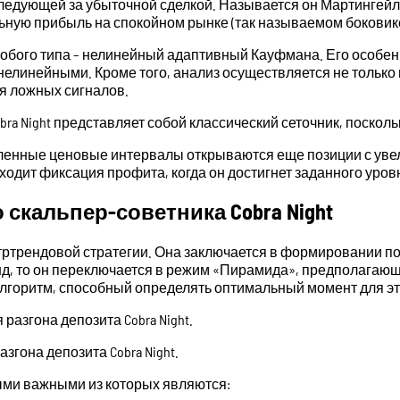
следующей за убыточной сделкой. Называется он Мартингейл
ьную прибыль на спокойном рынке (так называемом боковике
собого типа – нелинейный адаптивный Кауфмана. Его особен
 нелинейными. Кроме того, анализ осуществляется не тольк
я ложных сигналов.
bra Night представляет собой классический сеточник, посколь
деленные ценовые интервалы открываются еще позиции с ув
ходит фиксация профита, когда он достигнет заданного уров
скальпер-советника Cobra Night
тртрендовой стратегии. Она заключается в формировании п
д, то он переключается в режим «Пирамида», предполагающ
алгоритм, способный определять оптимальный момент для эт
згона депозита Cobra Night.
мыми важными из которых являются: