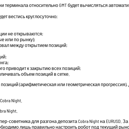
и терминала относительно GMT будет вычисляться автоматиче
будет вестись круглосуточно;
иции не открываются;
е или по рынку);
ервал между открытием позиций;
ий;
инга;
ого приводит к закрытию всех позиций;
величивать объем позиций в сетке.
 позиций (арифметическая или геометрическая прогрессия),
ra Night.
ер-советника для разгона депозита Cobra Night на EURUSD. З
еобходимо лишь правильно настроить робот под текущий рыно