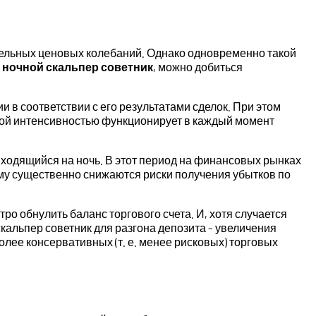
ительных ценовых колебаний. Однако одновременно такой
й
ночной скальпер советник
, можно добиться
 соответствии с его результатами сделок. При этом
ковой интенсивностью функционирует в каждый момент
иходящийся на ночь. В этот период на финансовых рынках
ому существенно снижаются риски получения убытков по
о обнулить баланс торгового счета. И, хотя случается
кальпер советник для разгона депозита – увеличения
лее консервативных (т. е. менее рисковых) торговых