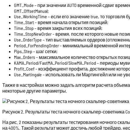
GMT_Mode – при значении AUTO временной сдвиг времен
GMT_OffsetManual;
Use_WorkingTime – если его значение true, то торговля 
Time_Start – время начала открытия позиций;
Time_Stop – время закрытия всех позиций;
Time_StopNewOrder – время, после которого новые поз
Use_OrderType – тип выставляемых ордеров (отложенны
Period_ForPendingOrder – минимальный временной инт
Pips_Step – шаг сетки;
Max_Orders – максимальное количество открытых позиц
KAMA_Period/FastMA_Period/SlowMA_Period – периоды мув
Profit_Coef – коэффициент профита, достижение котор
Use_Martingale – использовать ли Мартингейл или не у
Также в настройках можно задать алгоритм расчета объема
некоторые другие параметры.
Рисунок 2. Результаты теста ночного скальпер-советника Cob
На рис. 2 показаны результаты тестирования ночного скальп
на 400%. Такой результат может достичь любой трейдер, н