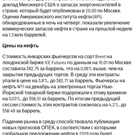
доклад Минэнерго США о запасах энергоносителей в
стране, который будет опубликован в 20:00 по Москве.
Оценки Американского института нефти (API),
обнародованные в ночь на четверг, показали увеличение
коммерческих запасов нефти в стране на прошлой неделе
на 1,3 млн баррелей.
Цены на нефть
Стоимость январских фьючерсов на сорт Brent на
лондонской бирже ICE Futures по данным на 10:01 по Москве
составила $62,75 за баррель, что на 0,06% выше, чем на
закрытие предыдущих торгов. В среду эти контракты
упали в цене на 3,8%, до $62,71 за баррель. Фьючерсы на
нефть WTI на декабрь на электронных торгах Нью-
Йоркской товарной биржи подорожали к этому времени
на 0,03%, до $58,51 за баррель. По итогам предыдущей
сессии стоимость этих контрактов снизилась на 4,2%, до
$58,49 за баррель.
Падению рынка в среду способствовала публикация
новых прогнозов ОПЕК, в соответствии с которыми
глобальное предложение нефти в 2026 году будет