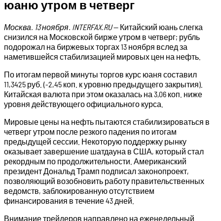
юаню утром в четверг
Москва. 13 ноября. INTERFAX.RU
— Китайский юань слегка
снизился на Московской бирже утром в четверг; рубль
подорожал на биржевых торгах 13 ноября вслед за
наметившейся стабилизацией мировых цен на нефть.
По итогам первой минуты торгов курс юаня составил
11,3425 руб. (-2,45 коп. к уровню предыдущего закрытия).
Китайская валюта при этом оказалась на 3,06 коп. ниже
уровня действующего официального курса.
Мировые цены на нефть пытаются стабилизироваться в
четверг утром после резкого падения по итогам
предыдущей сессии. Некоторую поддержку рынку
оказывает завершение шатдауна в США, который стал
рекордным по продолжительности. Американский
президент Дональд Трамп подписал законопроект,
позволяющий возобновить работу правительственных
ведомств, заблокированную отсутствием
финансирования в течение 43 дней.
Внимание трейдеров направлено на еженедельный