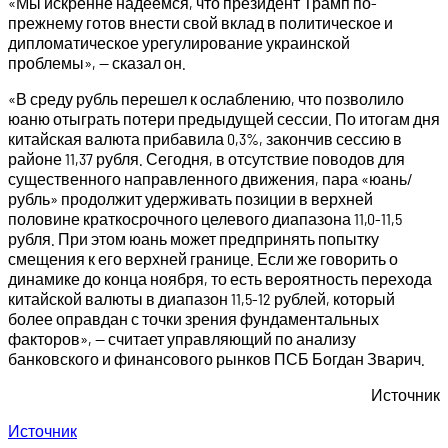
«Мы искренне надеемся, что президент Трамп по-
прежнему готов внести свой вклад в политическое и
дипломатическое урегулирование украинской
проблемы», — сказал он.
«В среду рубль перешел к ослаблению, что позволило
юаню отыграть потери предыдущей сессии. По итогам дня
китайская валюта прибавила 0,3%, закончив сессию в
районе 11,37 рубля. Сегодня, в отсутствие поводов для
существенного направленного движения, пара «юань/
рубль» продолжит удерживать позиции в верхней
половине краткосрочного целевого диапазона 11,0-11,5
рубля. При этом юань может предпринять попытку
смещения к его верхней границе. Если же говорить о
динамике до конца ноября, то есть вероятность перехода
китайской валюты в диапазон 11,5-12 рублей, который
более оправдан с точки зрения фундаментальных
факторов», — считает управляющий по анализу
банковского и финансового рынков ПСБ Богдан Зварич.
Источник
Источник