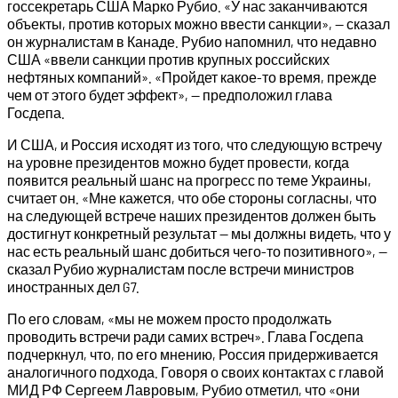
госсекретарь США Марко Рубио. «У нас заканчиваются
объекты, против которых можно ввести санкции», — сказал
он журналистам в Канаде. Рубио напомнил, что недавно
США «ввели санкции против крупных российских
нефтяных компаний». «Пройдет какое-то время, прежде
чем от этого будет эффект», — предположил глава
Госдепа.
И США, и Россия исходят из того, что следующую встречу
на уровне президентов можно будет провести, когда
появится реальный шанс на прогресс по теме Украины,
считает он. «Мне кажется, что обе стороны согласны, что
на следующей встрече наших президентов должен быть
достигнут конкретный результат — мы должны видеть, что у
нас есть реальный шанс добиться чего-то позитивного», —
сказал Рубио журналистам после встречи министров
иностранных дел G7.
По его словам, «мы не можем просто продолжать
проводить встречи ради самих встреч». Глава Госдепа
подчеркнул, что, по его мнению, Россия придерживается
аналогичного подхода. Говоря о своих контактах с главой
МИД РФ Сергеем Лавровым, Рубио отметил, что «они