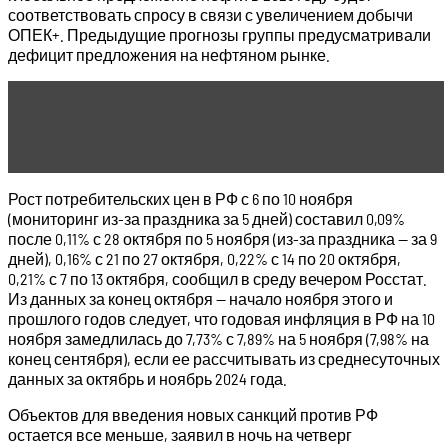
соответствовать спросу в связи с увеличением добычи
ОПЕК+. Предыдущие прогнозы группы предусматривали
дефицит предложения на нефтяном рынке.
Читать статью
ЦБ: Результаты мониторинга
максимальных процентных ставок кредитных
организаций
Рост потребительских цен в РФ с 6 по 10 ноября
(мониторинг из-за праздника за 5 дней) составил 0,09%
после 0,11% с 28 октября по 5 ноября (из-за праздника — за 9
дней), 0,16% с 21 по 27 октября, 0,22% с 14 по 20 октября,
0,21% с 7 по 13 октября, сообщил в среду вечером Росстат.
Из данных за конец октября — начало ноября этого и
прошлого годов следует, что годовая инфляция в РФ на 10
ноября замедлилась до 7,73% с 7,89% на 5 ноября (7,98% на
конец сентября), если ее рассчитывать из среднесуточных
данных за октябрь и ноябрь 2024 года.
Объектов для введения новых санкций против РФ
остается все меньше, заявил в ночь на четверг