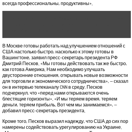
всегда профессиональны, продуктивны».
Читать статью
АСВ: Размер страховой гарантии
добровольных накоплений граждан в НПФ
увеличен до 2,8 млн рублей
В Москве готовы работать над улучшением отношений с
США настолько быстро, насколько к этому готовы в
Вашингтоне, заявил пресс-секретарь президента РФ
Дмитрий Песков. «Мы готовы действовать так же быстро,
как готова Америка. Нам необходимо улучшать
двусторонние отношения, открывать новые возможности
для торговли и экономического сотрудничества», — сказал
он в интервью телеканалу CNN в среду. Песков
подчеркнул, что «перед нами открываются очень
блестящие горизонты». «И мы теряем время, теряем
деньги, теряем прибыль. Вот чем мы занимаемся», —
добавил пресс-секретарь президента.
Кроме того, Песков выразил надежду, что США до сих пор
намерены содействовать урегулированию на Украине.