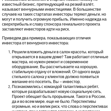
известный бизнес, претендующий на резкий взлёт,
называют венчурными инвестициями. В большинстве
случаев на таких стартапах инвесторы теряют деньги, но
могут и получить огромную прибыль. Именно надежда на
сверхприбыль и славу спонсора гениального проекта
заставляют инвесторов идти на риск.
Приведем два примера, показывающих отличия
инвестора от венчурного инвестора:
Решили вложить деньги в салон красоты, который
открывается в вашем доме? Там работают отличные
мастера, но нужен ремонт и современное
оборудование. Вы рассчитываете на хорошую,
стабильную отдачу от вложений. От одного вида
стильного салона у клиентов должно появиться
желание его посетить. Вы — инвестор.
Познакомились с командой талантливых ребят,
которые разрабатывают новую социальную сеть.
Проект обещает быть прорывным. Такого в России,
да и во всем мире, еще не было. Перспективы
огромные, но и велик риск, что слова о перспективах