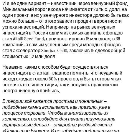
И ещё один вариант — инвестиции через венчурный фонд.
Минимальный порог входа начинается от 20 тыс. долл. на
один проект, а их у венчурного инвестора должно быть как
можно больше — от этого зависит процент вероятности
успеха инвестиций. Например, на рынке венчурных
инвестиций в России одним из самых активных фондов
стал AltaIR Seed Fund, проинвестировав 15 млн долл. в 38
компаний, а самым успешным среди молодых фондов
стал акселератор Sberbank-500, заключив 15 сделок общей
стоимостью 1,2 млн долл.
Неважно, каким способом будет осуществляться
инвестиция в стартап, главное помнить, что неудачный
исход ожидает около 80% проектов, и быть готовым как
потерять все инвестиции, так и получить практически
неограниченную прибыль.
В теории всё кажется простым и понятным —
подводные камни всплывают, как правило, уже в
процессе торговли. Чтобы минимизировать их
количество, попробуйте для начала приумножить
виртуальные деньги — откройте учебный счёт в
«Открытие Брокер». И не забудьте подписаться на