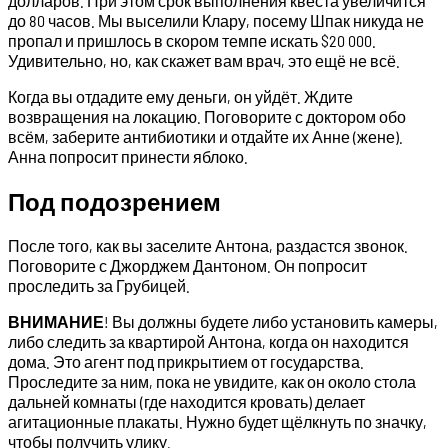
долларов. При этом срок выполнения квеста увеличится
до 80 часов. Мы выселили Клару, посему Шпак никуда не
пропал и пришлось в скором темпе искать $20 000.
Удивительно, но, как скажет вам врач, это ещё не всё.
Когда вы отдадите ему деньги, он уйдёт. Ждите
возвращения на локацию. Поговорите с доктором обо
всём, заберите антибиотики и отдайте их Анне (жене).
Анна попросит принести яблоко.
Под подозрением
После того, как вы заселите Антона, раздастся звонок.
Поговорите с Джорджем Дантоном. Он попросит
проследить за Грубицей.
ВНИМАНИЕ
! Вы должны будете либо установить камеры,
либо следить за квартирой Антона, когда он находится
дома. Это агент под прикрытием от государства.
Проследите за ним, пока не увидите, как он около стола
дальней комнаты (где находится кровать) делает
агитационные плакаты. Нужно будет щёлкнуть по значку,
чтобы получить улику.