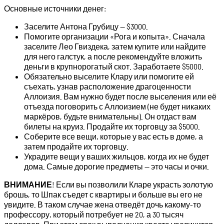
Основные источники денег:
Заселите Антона Грубицу — $3000.
Помогите организации «Рога и копыта». Сначала
заселите Лео Гвиздека, затем купите или найдите
для него галстук, а после рекомендуйте вложить
деньги в крупнорогатый скот. Заработаете $5000.
Обязательно выселите Клару или помогите ей
съехать, узнав расположение драгоценности
Аллоизия. Вам нужно будет после выселения или её
отъезда поговорить с Аллоизием (не будет никаких
маркёров, будьте внимательны). Он отдаст вам
билеты на круиз. Продайте их торговцу за $5000.
Соберите все вещи, которые у вас есть в доме, а
затем продайте их торговцу.
Украдите вещи у ваших жильцов, когда их не будет
дома. Самые дорогие предметы — это часы и очки.
ВНИМАНИЕ
! Если вы позволили Кларе украсть золотую
брошь, то Шпак съедет с квартиры и больше вы его не
увидите. В таком случае жена отведёт дочь какому-то
профессору, который потребует не 20, а 30 тысяч