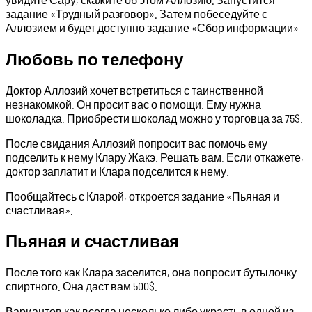
задание «Трудный разговор». Затем побеседуйте с
Аллозием и будет доступно задание «Сбор информации»
Любовь по телефону
Доктор Аллозий хочет встретиться с таинственной
незнакомкой. Он просит вас о помощи. Ему нужна
шоколадка. Приобрести шоколад можно у торговца за 75$.
После свидания Аллозий попросит вас помочь ему
подселить к нему Клару Жакэ. Решать вам. Если откажете,
доктор заплатит и Клара подселится к нему.
Пообщайтесь с Кларой, откроется задание «Пьяная и
счастливая».
Пьяная и счастливая
После того как Клара заселится, она попросит бутылочку
спиртного. Она даст вам 500$.
Вариантов как всегда несколько либо украсть в одной из