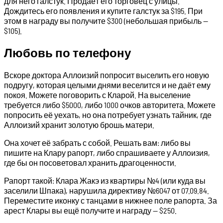
для него галстук. Продаёт его торговец с улицы.
Дождитесь его появления и купите галстук за $195. При
этом в награду вы получите $300 (небольшая прибыль —
$105).
Любовь по телефону
Вскоре доктора Аллоизий попросит выселить его новую
подругу, которая целыми днями веселится и не даёт ему
покоя. Можете поговорить с Кларой. На выселение
требуется либо $5000, либо 1000 очков авторитета. Можете
попросить её уехать, но она потребует узнать тайник, где
Аллоизий хранит золотую брошь матери.
Она хочет её забрать с собой. Решать вам: либо вы
пишите на Клару рапорт, либо спрашиваете у Аллоизия,
где бы он посоветовал хранить драгоценности.
Рапорт такой: Клара Жакэ из квартиры №4 (или куда вы
заселили Шпака), нарушила директиву №6047 от 07.09.84.
Переместите иконку с танцами в нижнее поле рапорта. За
арест Клары вы ещё получите и награду — $250.