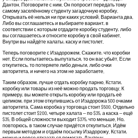
Дантон. Поговорите с ним. Он попросит передать тому
самому заселённому студенту загадочную коробку.
Открывать её нельзя ни при каких условий. Варианта два.
Либо вы соглашаетесь и выбираете вариант, в
соответствии с которым отдадите коробку студенту, либо
вы соглашаетесь и относите коробку в свой кабинет.
Внутри вы найдёте халаты, каску и пистолет.
Теперь поговорите с Изадорожем. Скажите, что коробки
нет. Если попытаетесь выпутаться, то он вас убьёт. Если
откупитесь, то потеряете либо деньги, либо очки
авторитета, и ничего на этом не заработаете.
Таким образом, лучше отдать коробку парню. Кстати,
коробку или товары из неё можно продать торговцу. К
примеру, вы можете открыть коробку или продать её
целиком, при этом откупившись от Изадорожа 500 очками
авторитета. Сама коробка у торговца стоит $500. Отдельно
пистолет стоит $200, четыре халата — по $35, а каска — ещё
$35. В общей сложности выходит $375, что меньше. Но,
повторюсь, в таком случае придётся откупиться. Идём
первым методом и отдаём посылку Изадорожу. Кстати,
можно и вовсе отказаться помогать Дантону.