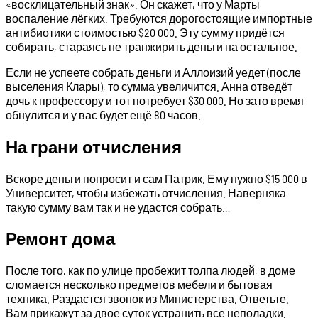
«восклицательный знак». Он скажет, что у Марты
воспаление лёгких. Требуются дорогостоящие импортные
антибиотики стоимостью $20 000. Эту сумму придётся
собирать, стараясь не транжирить деньги на остальное.
Если не успеете собрать деньги и Аллоизий уедет (после
выселения Клары), то сумма увеличится. Анна отведёт
дочь к профессору и тот потребует $30 000. Но зато время
обнулится и у вас будет ещё 80 часов.
На грани отчисления
Вскоре деньги попросит и сам Патрик. Ему нужно $15 000 в
Университет, чтобы избежать отчисления. Наверняка
такую сумму вам так и не удастся собрать…
Ремонт дома
После того, как по улице пробежит толпа людей, в доме
сломается несколько предметов мебели и бытовая
техника. Раздастся звонок из Министерства. Ответьте.
Вам прикажут за двое суток устранить все неполадки.