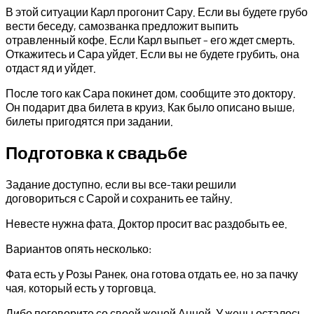
В этой ситуации Карл прогонит Сару. Если вы будете грубо
вести беседу, самозванка предложит выпить
отравленный кофе. Если Карл выпьет – его ждет смерть.
Откажитесь и Сара уйдет. Если вы не будете грубить, она
отдаст яд и уйдет.
После того как Сара покинет дом, сообщите это доктору.
Он подарит два билета в круиз. Как было описано выше,
билеты пригодятся при задании.
Подготовка к свадьбе
Задание доступно, если вы все-таки решили
договориться с Сарой и сохранить ее тайну.
Невесте нужна фата. Доктор просит вас раздобыть ее.
Вариантов опять несколько:
Фата есть у Розы Ранек, она готова отдать ее, но за пачку
чая, который есть у торговца.
Либо поговорите со своей женой Анной. У жены осталось