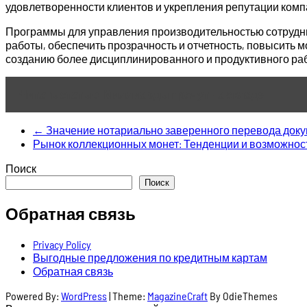
удовлетворенности клиентов и укрепления репутации комп
Программы для управления производительностью сотрудн
работы, обеспечить прозрачность и отчетность, повысить м
созданию более дисциплинированного и продуктивного рабо
Читать статью
Миллиарды прячут на складе
←
Значение нотариально заверенного перевода док
Рынок коллекционных монет: Тенденции и возможнос
Поиск
Поиск
Обратная связь
Privacy Policy
Выгодные предложения по кредитным картам
Обратная связь
Powered By:
WordPress
|
Theme:
MagazineCraft
By OdieThemes