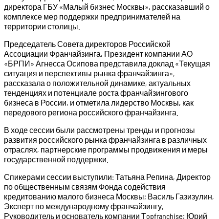
директора ГБУ «Малый бизнес Москвы», рассказавший о
комплексе мер поддержки предпринимателей на
территории столицы.
Председатель Совета директоров Российской
Ассоциации Франчайзинга, Президент компании АО
«БРПИ» Агнесса Осипова представила доклад «Текущая
ситуация и перспективы рынка франчайзинга»,
рассказала о положительной динамике, актуальных
тенденциях и потенциале роста франчайзингового
бизнеса в России, и отметила лидерство Москвы, как
передового региона российского франчайзинга.
В ходе сессии были рассмотрены тренды и прогнозы
развития российского рынка франчайзинга в различных
отраслях, партнерские программы продвижения и меры
государственной поддержки.
Спикерами сессии выступили: Татьяна Репина, Директор
по общественным связям Фонда содействия
кредитованию малого бизнеса Москвы; Василь Газизулин,
Эксперт по международному франчайзингу,
Руководитель и основатель компании Тopfranchise; Юрий