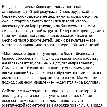
Все дело — в мельчайших деталях, из которых
складывается общий результат. К примеру, инсайты
бережно собираются и немедленно используются. Так
уже на старте в студиях появился детский уголок,
поскольку сама Кира руководила бизнесом в прямом
смысле слова с дочкой на руках. Теперь все пришедшие в
LaserLove мамы могут полностью расслабиться и не
беспокоиться о досуге детей. Как и о результате — все
мастера обладают много раз проверенной экспертизой.
«Мы продаем франшизу не просто бьюти-бизнеса, а
бизнес-образования. Наши франчайзи после работы с
нами становятся успешны и в других направлениях.
Самый важный капитал — знания, и его объем у нас
впечатляющий, наша система обучения формировалась
исключительно на непрерывной практике. Мы меняем
подход к бизнесу, мышление», — делится Кира Долгова .
Сейчас LaserLove задает тренды на рынке, о лазерной
эпиляции здесь знают все, учитываются малейшие
нюансы. Также салоны предоставляют услуги
эстетической косметологии и массажа по типу LPG. Придя