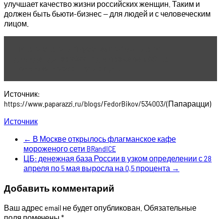
улучшает качество жизни российских женщин. Таким и
должен быть бьюти-бизнес — для людей и с человеческим
лицом.
Читать статью
"Русснефть" выплатит
дивиденды за 2022 год в размере 1,12$ на
привилегированную акцию
Источник:
https://www.paparazzi.ru/blogs/FedorBikov/534003/(Папарацци)
Источник
←
В Москве открылось флагманское кафе
мороженого сети BRandICE
ЦБ: денежная база России в узком определении с 28
апреля по 5 мая выросла на 0,5 процента
→
Добавить комментарий
Ваш адрес email не будет опубликован.
Обязательные
поля помечены
*