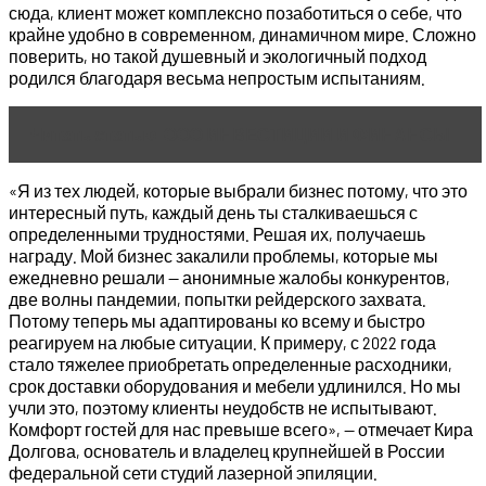
сюда, клиент может комплексно позаботиться о себе, что
крайне удобно в современном, динамичном мире. Сложно
поверить, но такой душевный и экологичный подход
родился благодаря весьма непростым испытаниям.
Читать статью
ООО ИНВЕСТИЦИИ И ФИНАНСЫ
«Я из тех людей, которые выбрали бизнес потому, что это
интересный путь, каждый день ты сталкиваешься с
определенными трудностями. Решая их, получаешь
награду. Мой бизнес закалили проблемы, которые мы
ежедневно решали — анонимные жалобы конкурентов,
две волны пандемии, попытки рейдерского захвата.
Потому теперь мы адаптированы ко всему и быстро
реагируем на любые ситуации. К примеру, с 2022 года
стало тяжелее приобретать определенные расходники,
срок доставки оборудования и мебели удлинился. Но мы
учли это, поэтому клиенты неудобств не испытывают.
Комфорт гостей для нас превыше всего», — отмечает Кира
Долгова, основатель и владелец крупнейшей в России
федеральной сети студий лазерной эпиляции.