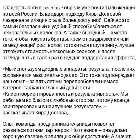
Гладкость кожи в LaserLove обрели уже почти 1 млн женщин
по всей России. Благодаря подходу Киры Долговой
лазерная эпиляция стала более доступной. Сейчас это
самый безопасный и удобный способ избавиться от
нежелательных волосков. А также выгодный — вместо
того, чтобы покупать бритвы, крем от раздражения или
замедляющий рост волос, готовиться к шугарингу, лучше
отложить стоимость нескольких сеансов, и после
заглядывать в салон раз в год для поддержания эффекта.
«Мы используем диодные аппараты, результат после них
сохраняется максимально долго. Это тоже подтверждает
наш опыт — за пять лет мы перепробовали немало
лазеров, так как негласный девиз сети:
«Клиентоориентированность и результативность». Мы
работаем во благо и с любовью к гостям, потому всегда
заинтересованы в наилучшем результате», —
рассказывает Кира Долгова.
Опыт команды предпринимательницы позволил
развиться сотням партнеров. Но главное — она делает
хорошую лазерную эпиляцию общедоступной. А значит,