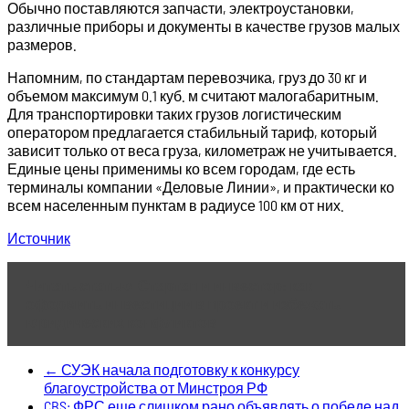
Обычно поставляются запчасти, электроустановки,
различные приборы и документы в качестве грузов малых
размеров.
Напомним, по стандартам перевозчика, груз до 30 кг и
объемом максимум 0.1 куб. м считают малогабаритным.
Для транспортировки таких грузов логистическим
оператором предлагается стабильный тариф, который
зависит только от веса груза, километраж не учитывается.
Единые цены применимы ко всем городам, где есть
терминалы компании «Деловые Линии», и практически ко
всем населенным пунктам в радиусе 100 км от них.
Источник
Читать статью
Стартап и инвестор: как
оформить инвестиции в проект и избежать
юридических конфликтов
←
СУЭК начала подготовку к конкурсу
благоустройства от Минстроя РФ
CBS: ФРС еще слишком рано объявлять о победе над