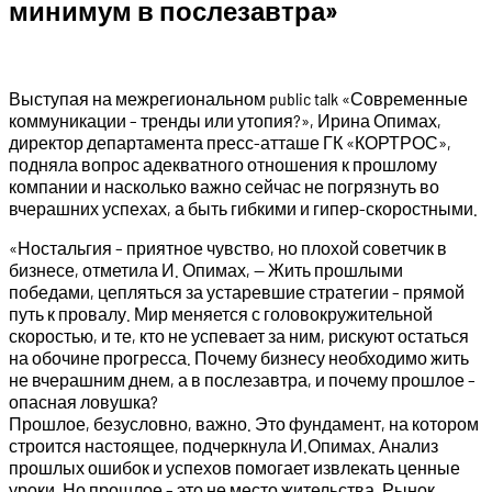
минимум в послезавтра»
Выступая на межрегиональном public talk «Современные
коммуникации – тренды или утопия?», Ирина Опимах,
директор департамента пресс-атташе ГК «КОРТРОС»,
подняла вопрос адекватного отношения к прошлому
компании и насколько важно сейчас не погрязнуть во
вчерашних успехах, а быть гибкими и гипер-скоростными.
«Ностальгия – приятное чувство, но плохой советчик в
бизнесе, отметила И. Опимах, — Жить прошлыми
победами, цепляться за устаревшие стратегии – прямой
путь к провалу. Мир меняется с головокружительной
скоростью, и те, кто не успевает за ним, рискуют остаться
на обочине прогресса. Почему бизнесу необходимо жить
не вчерашним днем, а в послезавтра, и почему прошлое –
опасная ловушка?
Прошлое, безусловно, важно. Это фундамент, на котором
строится настоящее, подчеркнула И.Опимах. Анализ
прошлых ошибок и успехов помогает извлекать ценные
уроки. Но прошлое – это не место жительства. Рынок,