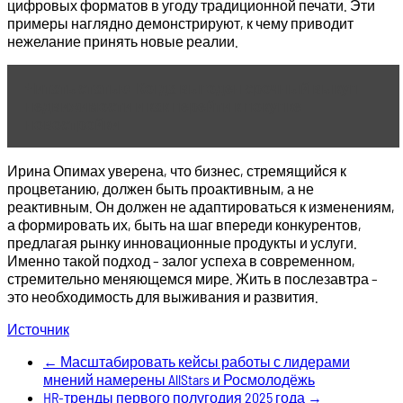
цифровых форматов в угоду традиционной печати. Эти
примеры наглядно демонстрируют, к чему приводит
нежелание принять новые реалии.
Читать статью
Когда выгоден срочный выкуп
недвижимости и как перейти к покупке
новостройки
Ирина Опимах уверена, что бизнес, стремящийся к
процветанию, должен быть проактивным, а не
реактивным. Он должен не адаптироваться к изменениям,
а формировать их, быть на шаг впереди конкурентов,
предлагая рынку инновационные продукты и услуги.
Именно такой подход – залог успеха в современном,
стремительно меняющемся мире. Жить в послезавтра –
это необходимость для выживания и развития.
Источник
←
Масштабировать кейсы работы с лидерами
мнений намерены AllStars и Росмолодёжь
HR-тренды первого полугодия 2025 года
→