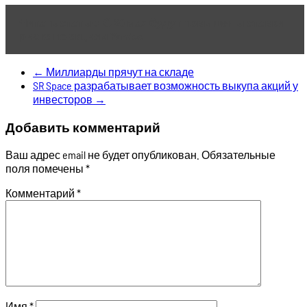
Читать статью
С 20 мая будут повышены ставки
риска по акциям Yandex
←
Миллиарды прячут на складе
SR Space разрабатывает возможность выкупа акций у
инвесторов
→
Добавить комментарий
Ваш адрес email не будет опубликован.
Обязательные
поля помечены
*
Комментарий
*
Имя
*