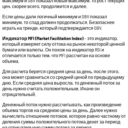
максимум и OBV показал новый максимум, то рост текущих
цен, скорее всего, продолжится и далее.
Если цены дали логичный минимум и OBV показал
минимум, то спад должен продолжаться. Безопаснее
играть на тренде, который подтверждается OBV.
Индикатор MFI (Market Facilitation Index)
– это индикатор,
который измеряет силу оттока на рынок некоторой ценной
бумаги или валюты. Он похож на индикатор RSI и
отличается только тем, что MFI рассчитан на основе
объема.
Для расчета берется средняя цена за день, после этого,
она может сравниться со средней ценой по предыдущему
дню. Если средняя цена выросла, то денежный поток за
день нужно считать положительным. Иначе он
отрицательный.
Денежный поток нужно рассчитывать, как произведение
объема торгов на среднюю цены за день. Далее нужно
вычислить отношение потоков, которое равно частному от
деления суммы положительного потока денег за период
на отрицательную сумму потока за период.