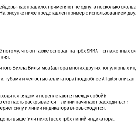
ейдеры, как правило, применяют не одну, а несколько сколь
а рисунке ниже представлен пример с использованием двух 
сё потому, что он также основан на трёх SMMA — сглаженных
яния.
итого Билла Вильямса (автора многих других популярных ин
ми, губами и челюстью аллигатора (подробнее Alligator описа
 находятся рядом и переплетаются между собой);
то его пасть раскрывается — линии начинают расходиться;
еряет силу и линии индикатора вновь сходятся.
цены выше (или ниже) всех трёх линий индикатора.