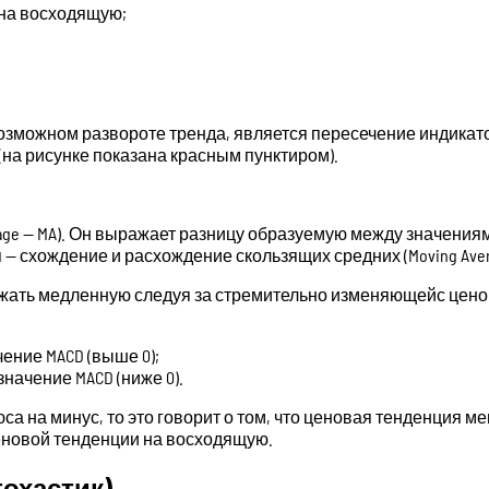
 на восходящую;
возможном развороте тренда, является пересечение индика
 (на рисунке показана красным пунктиром).
rage — MA). Он выражает разницу образуемую между значения
 схождение и расхождение скользящих средних (Moving Averag
ежать медленную следуя за стремительно изменяющейс цено
ение MACD (выше 0);
начение MACD (ниже 0).
а на минус, то это говорит о том, что ценовая тенденция ме
 ценовой тенденции на восходящую.
тохастик)