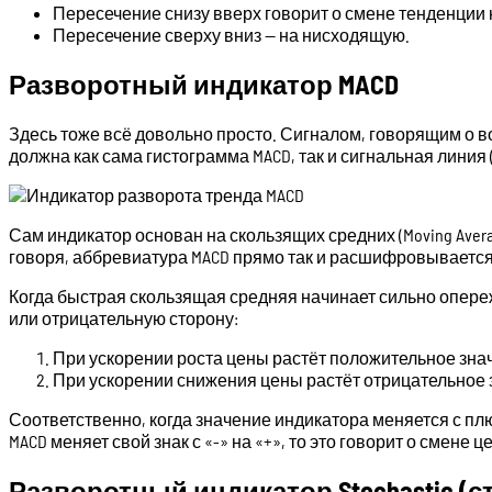
Пересечение снизу вверх говорит о смене тенденции
Пересечение сверху вниз — на нисходящую.
Разворотный индикатор MACD
Здесь тоже всё довольно просто. Сигналом, говорящим о 
должна как сама гистограмма MACD, так и сигнальная линия
Сам индикатор основан на скользящих средних (Moving Ave
говоря, аббревиатура MACD прямо так и расшифровывается —
Когда быстрая скользящая средняя начинает сильно опер
или отрицательную сторону:
При ускорении роста цены растёт положительное знач
При ускорении снижения цены растёт отрицательное з
Соответственно, когда значение индикатора меняется с плюс
MACD меняет свой знак с «-» на «+», то это говорит о смене
Разворотный индикатор Stochastic (с