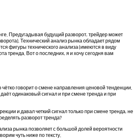
нге. Предугадывая будущий разворот, трейдер может
зворота). Технический анализ рынка обладает рядом
тся фигуры технического анализа (имеются в виду
 тренда. Вот о последних, я и хочу сегодня вам
о чётко говорит о смене направления ценовой тенденции.
р даёт одинаковый сигнал и при смене тренда и при
рекции и давал четкий сигнал только при смене тренда, не
ределять разворот тренда?
ализа рынка позволяет с большой долей вероятности
орим чуть ниже по тексту.