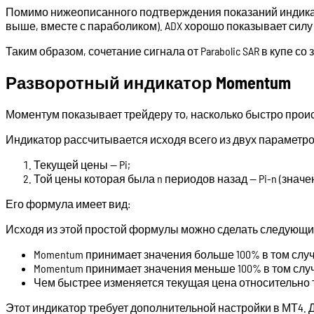
Помимо нижеописанного подтверждения показаний индикат
выше, вместе с параболиком). ADX хорошо показывает силу 
Таким образом, сочетание сигнала от Parabolic SAR в купе 
Разворотный индикатор Momentum
Моментум показывает трейдеру то, насколько быстро прои
Индикатор рассчитывается исходя всего из двух параметро
Текущей цены — Pi;
Той цены которая была n периодов назад — Pi-n (значен
Его формула имеет вид:
Исходя из этой простой формулы можно сделать следующ
Momentum принимает значения больше 100% в том случ
Momentum принимает значения меньше 100% в том случ
Чем быстрее изменяется текущая цена относительно то
Этот индикатор требует дополнительной настройки в МТ4. Д