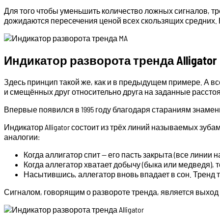
Для того чтобы уменьшить количество ложных сигналов, тр
дожидаются пересечения ценой всех скользящих средних. Н
Индикатор разворота тренда Alligator
Здесь принцип такой же, как и в предыдущем примере. А в
и смещённых друг относительно друга на заданные рассто
Впервые появился в 1995 году благодаря стараниям знамен
Индикатор Alligator состоит из трёх линий называемых зуба
аналогии:
Когда аллигатор спит — его пасть закрыта (все линии
Когда аллегатор хватает добычу (быка или медведя), 
Насытившись, аллегатор вновь впадает в сон. Тренд т
Сигналом, говорящим о развороте тренда, является выход 