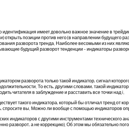
го идентификация имеет довольно важное значение в трейди
и) открыть позиции против него (в направлении будущего ра
ования разворота тренда. Наиболее весомыми из них являю
вающие будущий разворот тенденции – индикаторы разворота
катором разворота только такой индикатор, сигнал которог
родолжительности. То есть, другими словами, такой индикато
дить читателя в заблуждение и расставить все точки над i.
ществует такого индикатора, который бы отличал тренд от кор
ь, спросите вы. Можно ли вообще с помощью индикаторов оп
ских индикаторов с другими инструментами технического ан
о разворот, а не коррекцию). Об этом мы обязательно погов