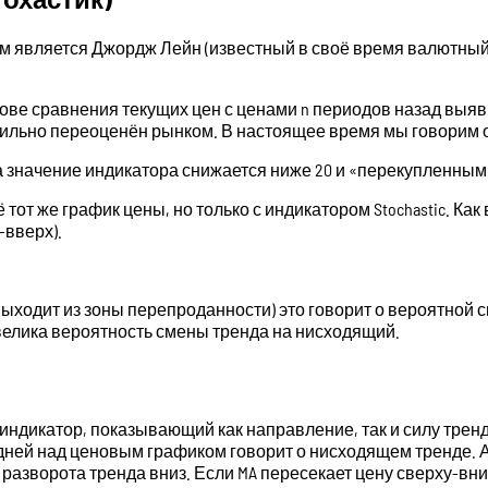
ром является Джордж Лейн (известный в своё время валютный
снове сравнения текущих цен с ценами n периодов назад вы
ильно переоценён рынком. В настоящее время мы говорим о
значение индикатора снижается ниже 20 и «перекупленным»
от же график цены, но только с индикатором Stochastic. Как
-вверх).
, выходит из зоны перепроданности) это говорит о вероятной
 велика вероятность смены тренда на нисходящий.
 индикатор, показывающий как направление, так и силу тре
ней над ценовым графиком говорит о нисходящем тренде. А 
л разворота тренда вниз. Если MA пересекает цену сверху-вниз