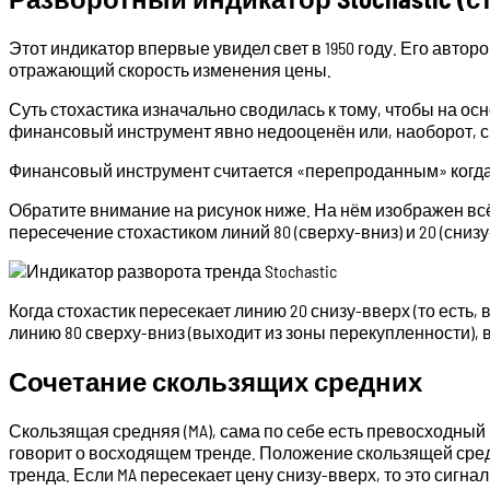
Этот индикатор впервые увидел свет в 1950 году. Его авто
отражающий скорость изменения цены.
Суть стохастика изначально сводилась к тому, чтобы на о
финансовый инструмент явно недооценён или, наоборот, с
Финансовый инструмент считается «перепроданным» когда 
Обратите внимание на рисунок ниже. На нём изображен всё т
пересечение стохастиком линий 80 (сверху-вниз) и 20 (снизу
Когда стохастик пересекает линию 20 снизу-вверх (то есть
линию 80 сверху-вниз (выходит из зоны перекупленности),
Сочетание скользящих средних
Скользящая средняя (MA), сама по себе есть превосходный
говорит о восходящем тренде. Положение скользящей сред
тренда. Если MA пересекает цену снизу-вверх, то это сигна