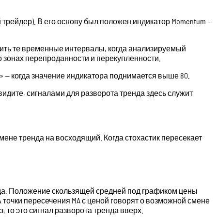
 трейдер). В его основу был положен индикатор Momentum —
явить те временные интервалы, когда анализируемый
 зонах перепроданности и перекупленности.
 — когда значение индикатора поднимается выше 80.
 видите, сигналами для разворота тренда здесь служит
 смене тренда на восходящий. Когда стохастик пересекает
нда. Положение скользящей средней под графиком цены
точки пересечения MA с ценой говорят о возможной смене
, то это сигнал разворота тренда вверх.