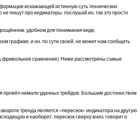
информации искажающей истинную суть технических
 не пишут про индикаторы, послушай их, так это просто
упрощённом, удобном для понимания виде.
м графике, и он, по сути своей, не может нам сообщить
оль фривольное сравнение). Ниже рассмотрены самые
ем я провёл немало удачных трейдов. Большим достоинством
азвороте тренда является «перескок» индикатора на другую
исходящую и наоборот, перескок сверху вниз, говорит о