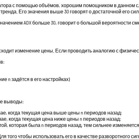
ора с помощью объёмов, хорошим помощником в данном слу
тренда. Его значения выше 30 говорят о достаточной его си
со значением ADX больше 30, говорит о большой вероятности с
сходит изменение цены. Если проводить аналогию с физичес
в:
ие n задётся в его настройках)
ие выводы:
ае, когда текущая цена выше цены n периодов назад;
ае, когда текущая цена ниже цены n периодов назад;
й, которая была n периодов назад, тем сильнее изменяется 
ля того чтобы использовать его в качестве разворотного си