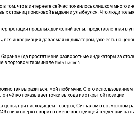
 в том, что в интернете сейчас появилось слишком много 
вых страниц поисковой выдачи и улыбнулся. Что люди только
к интерпретация прошлых движений цены, представленная в 
, вся информация даваемая индикатором, уже есть на ценово
м баранам (да простят меня разворотные индикаторы за ст
в торговом терминале Meta Trader 4.
и можно так выразиться, мой любимчик. С его использовани
, он чётко показывает точки выхода из открытой позиции.
ика цены, при нисходящем – сверху. Сигналом о возможном р
 SAR снизу вверх говорит о смене восходящей тенденции на н