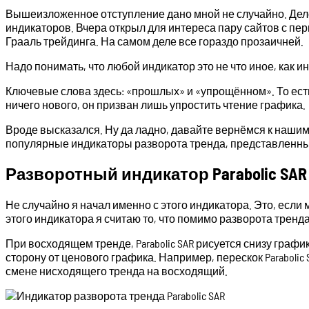
Вышеизложенное отступление дано мной не случайно. Дело
индикаторов. Вчера открыл для интереса пару сайтов с пер
Грааль трейдинга. На самом деле все гораздо прозаичней.
Надо понимать, что любой индикатор это не что иное, ка
Ключевые слова здесь: «прошлых» и «упрощённом». То есть
ничего нового, он призван лишь упростить чтение графика.
Вроде высказался. Ну да ладно, давайте вернёмся к наши
популярные индикаторы разворота тренда, представленные 
Разворотный индикатор Parabolic SAR
Не случайно я начал именно с этого индикатора. Это, есл
этого индикатора я считаю то, что помимо разворота тренда
При восходящем тренде, Parabolic SAR рисуется снизу граф
сторону от ценового графика. Например, перескок Parabolic
смене нисходящего тренда на восходящий.