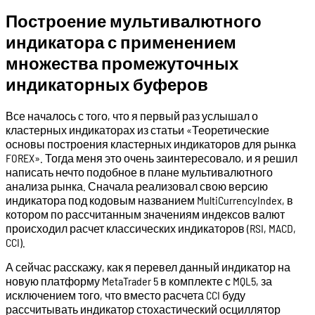
Построение мультивалютного
индикатора с применением
множества промежуточных
индикаторных буферов
Все началось с того, что я первый раз услышал о
кластерных индикаторах из статьи «Теоретические
основы построения кластерных индикаторов для рынка
FOREX». Тогда меня это очень заинтересовало, и я решил
написать нечто подобное в плане мультивалютного
анализа рынка. Сначала реализовал свою версию
индикатора под кодовым названием MultiCurrencyIndex, в
котором по рассчитанным значениям индексов валют
происходил расчет классических индикаторов (RSI, MACD,
CCI).
А сейчас расскажу, как я перевел данный индикатор на
новую платформу MetaTrader 5 в комплекте с MQL5, за
исключением того, что вместо расчета CCI буду
рассчитывать индикатор стохастический осциллятор