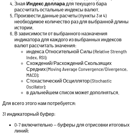
Зная
Индекс доллара
для текущего бара
рассчитать остальные индексы валют.
Произвести данные расчеты (пункты 3 и 4)
необходимое количество раз для выбранной длины
истории.
В зависимости от выбранного назначения
индикатора для каждого из выбранных индексов
валют рассчитать значения:
индекса Относительной Силы (Relative Strength
Index, RSI);
Схождений/Расхождений Скользящих
Средних (Moving Average Convergence/Divergence,
MACD);
Стохастический Осциллятор (Stochastic
Oscillator);
в дальнейшем список может дополняться.
Для всего этого нам потребуется:
31 индикаторный буфер:
0-7 включительно — буферы для отрисовки итоговых
линий;