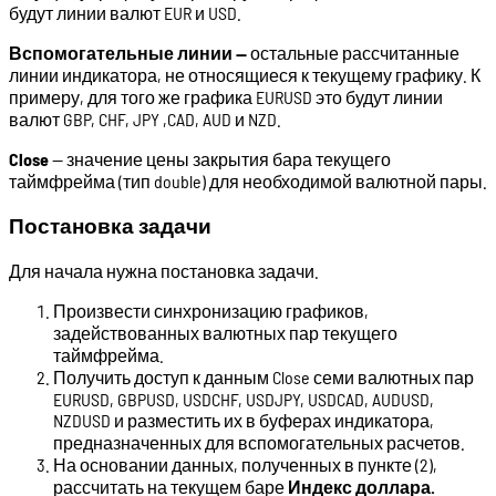
будут линии валют EUR и USD.
Вспомогательные линии —
остальные рассчитанные
линии индикатора, не относящиеся к текущему графику. К
примеру, для того же графика EURUSD это будут линии
валют GBP, CHF, JPY ,CAD, AUD и NZD.
Close
— значение цены закрытия бара текущего
таймфрейма (тип double) для необходимой валютной пары.
Постановка задачи
Для начала нужна постановка задачи.
Произвести синхронизацию графиков,
задействованных валютных пар текущего
таймфрейма.
Получить доступ к данным Close семи валютных пар
EURUSD, GBPUSD, USDCHF, USDJPY, USDCAD, AUDUSD,
NZDUSD и разместить их в буферах индикатора,
предназначенных для вспомогательных расчетов.
На основании данных, полученных в пункте (2),
рассчитать на текущем баре
Индекс доллара.