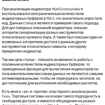
При реализации индикатора
MultiCurrencyIndex
я
воспользовался неограниченным количеством
индикаторных буферов в MQL5, что значительно упростило
код. Данная статься является примером такого подхода.
Для достоверных показаний индикатора, показан
алгоритм синхронизации разных инструментов
относительно нулевого бара. А также был показан один из
возможных алгоритмов доступа к данным других
инструментов относительно символа, к которому
прикреплен индикатор.
Так как цель статьи — показать возможность работы с
огромным количеством индикаторных буферов, то
приведенные функции для вычисления индикаторов по
пользовательским массивам данных не являются самыми
оптимизированными, чтобы не перегружать читателя, но
достаточными дли выполнения необходимых расчетов.
Есть много «за» и «против» кластерного анализа рынка
Forex. Торговые системы на основе такого подхода есть в
свободном доступе, и имеются обсуждения на разных