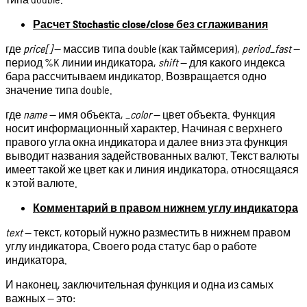
Расчет Stochastic close/close без сглаживания
где
price[]
— массив типа double (как таймсерия),
period_fast
—
период %K линии индикатора,
shift
— для какого индекса
бара рассчитываем индикатор. Возвращается одно
значение типа double.
где
name
— имя объекта,
_color
— цвет объекта. Функция
носит информационный характер. Начиная с верхнего
правого угла окна индикатора и далее вниз эта функция
выводит названия задействованных валют. Текст валюты
имеет такой же цвет как и линия индикатора, относящаяся
к этой валюте.
Комментарий в правом нижнем углу индикатора
text
— текст, который нужно разместить в нижнем правом
углу индикатора. Своего рода статус бар о работе
индикатора.
И наконец, заключительная функция и одна из самых
важных — это: