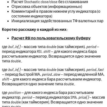
Расчет Stochastic close/close без сглаживания
Отрисовка объектов (информационных)
Комментарий в правом нижнем углу индикатора (о
состоянии индикатора)
Инициализация задействованных ТФ валютных пар
Коротко расскажу о каждой из них:
Расчет RSI по пользовательскому буферу
где
buf_in[]
— массив типа double (как таймсерия),
period
—
период индикатора RSI,
shift
— для какого индекса бара
рассчитываем индикатор. Возвращается одно значение
типа double.
где
buf_in[]
— массив типа double (как таймсерия),
period_fast
— период быстрой МА,
period_slow
— период медленной МА,
shift
— для какого индекса бара рассчитываем индикатор.
Возвращается одно значение типа double.
где
position
— для какого индекса бара рассчитываем
индикатор,
period
— период индикатора SMA,
price[]
— массив
типа double (как таймсерия). Возвращается одно значение
типа double.