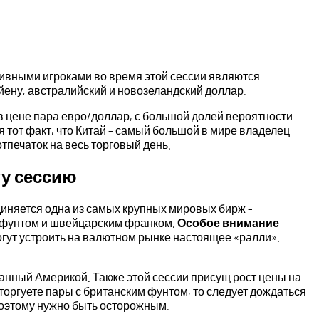
ктивными игроками во время этой сессии являются
ену, австралийский и новозеландский доллар.
 в цене пара евро/доллар, с большой долей вероятности
 тот факт, что Китай – самый большой в мире владелец
тпечаток на весь торговый день.
ту сессию
диняется одна из самых крупных мировых бирж –
м фунтом и швейцарским франком.
Особое внимание
гут устроить на валютном рынке настоящее «ралли».
данный Америкой. Также этой сессии присущ рост цены на
 торгуете пары с британским фунтом, то следует дождаться
 поэтому нужно быть осторожным.