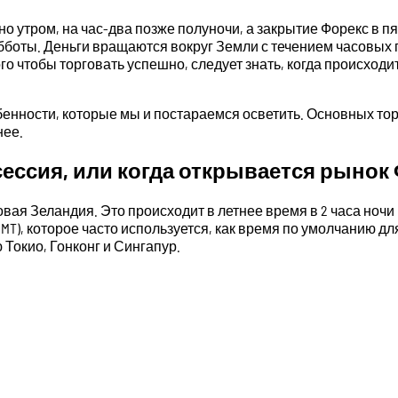
но утром, на час-два позже полуночи, а закрытие Форекс в 
бботы. Деньги вращаются вокруг Земли с течением часовых п
ого чтобы торговать успешно, следует знать, когда происходи
бенности, которые мы и постараемся осветить. Основных тор
нее.
сессия, или когда открывается рынок
ая Зеландия. Это происходит в летнее время в 2 часа ночи п
(GMT), которое часто используется, как время по умолчанию 
 Токио, Гонконг и Сингапур.