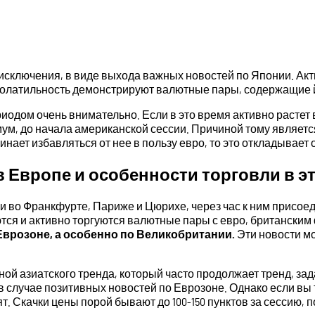
и исключения, в виде выхода важных новостей по Японии. А
 волатильность демонстрируют валютные пары, содержащие й
ериодом очень внимательно. Если в это время активно растет
ум, до начала американской сессии. Причиной тому является
ает избавляться от нее в пользу евро, то это откладывает о
в Европе и особенности торговли в э
и во Франкфурте, Париже и Цюрихе, через час к ним присое
ются и активно торгуются валютные пары с евро, британски
врозоне, а особенно по Великобритании.
Эти новости мо
ой азиатского тренда, который часто продолжает тренд, за
 в случае позитивных новостей по Еврозоне. Однако если вы
т. Скачки цены порой бывают до 100-150 пунктов за сессию,