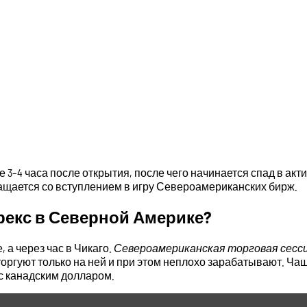
3–4 часа после открытия, после чего начинается спад в акт
ащается со вступлением в игру Североамериканских бирж.
рекс в Северной Америке?
 а через час в Чикаго.
Североамериканская торговая сесси
торгуют только на ней и при этом неплохо зарабатывают. Ча
с канадским долларом.