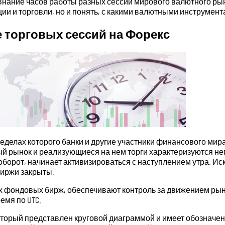
 Знание часов работы разных сессий мирового валютного ры
и и торговли, но и понять, с какими валютными инструмента
е торговых сессий на Форекс
еделах которого банки и другие участники финансового мира
тный рынок и реализующиеся на нем торги характеризуются н
наоборот, начинает активизироваться с наступлением утра. 
биржи закрыты.
фондовых бирж, обеспечивают контроль за движением рынк
емя по UTC.
торый представлен круговой диаграммой и имеет обозначе