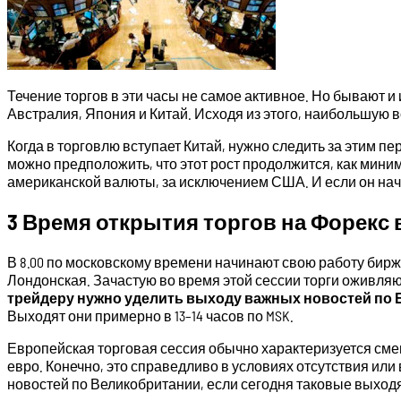
Течение торгов в эти часы не самое активное. Но бывают 
Австралия, Япония и Китай. Исходя из этого, наибольшую
Когда в торговлю вступает Китай, нужно следить за этим п
можно предположить, что этот рост продолжится, как миним
американской валюты, за исключением США. И если он начин
3 Время открытия торгов на Форекс 
В 8.00 по московскому времени начинают свою работу бирж
Лондонская. Зачастую во время этой сессии торги оживля
трейдеру нужно уделить выходу важных новостей по Е
Выходят они примерно в 13–14 часов по MSK.
Европейская торговая сессия обычно характеризуется смен
евро. Конечно, это справедливо в условиях отсутствия или
новостей по Великобритании, если сегодня таковые выходя