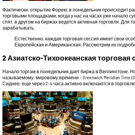
Фактически, открытие Форекс в понедельник происходит ра
торговыми площадками, когда у нас на часах уже начало су
спят, в другом на биржах ведется активная торговля. Для т
зарабатывать.
Естественно, каждая торговая сессия имеет свои осо
Европейская и Американская. Рассмотрим их подроб
2 Азиатско-Тихоокеанская торговая 
Начало торгам в понедельник дает биржа в Веллингтоне, Нов
называемому, мировому времени – Greenwich Meridian Time 
Сиднее, еще через 2–4 часа активно включаются в торговлю