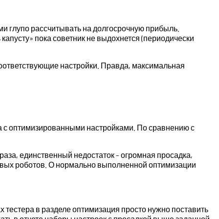
ми глупо рассчитывать на долгосрочную прибыль.
 капусту» пока советник не выдохнется (периодически
 соответствующие настройки. Правда, максимальная
ода с оптимизированными настройками. По сравнению с
 раза, единственный недостаток – огромная просадка,
йловых роботов. О нормально выполненной оптимизации
х тестера в разделе оптимизация просто нужно поставить
жать в отчете наборы настроек с просадкой выше заданной.