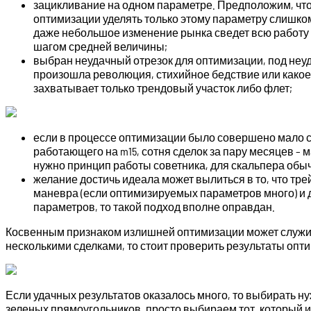
зацикливание на одном параметре. Предположим, что
оптимизации уделять только этому параметру слишко
даже небольшое изменение рынка сведет всю работу н
шагом средней величины;
выбран неудачный отрезок для оптимизации, под неуд
произошла революция, стихийное бедствие или какое
захватывает только трендовый участок либо флет;
если в процессе оптимизации было совершено мало сд
работающего на m15, сотня сделок за пару месяцев – м
нужно принцип работы советника, для скальпера обычн
желание достичь идеала может вылиться в то, что тр
маневра (если оптимизируемых параметров много) и 
параметров, то такой подход вполне оправдан.
Косвенным признаком излишней оптимизации может служит
несколькими сделками, то стоит проверить результаты опт
Если удачных результатов оказалось много, то выбирать н
зеленых прямоугольников, просто выбираем тот, который и