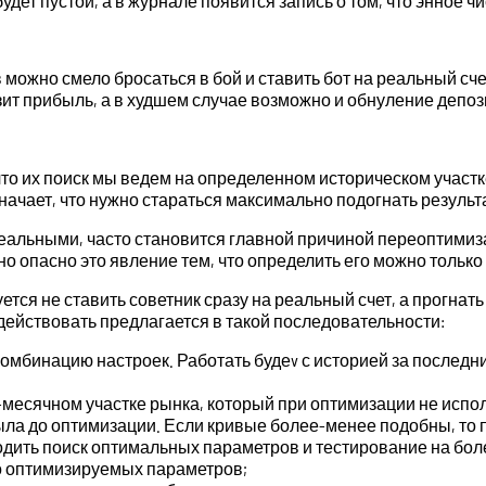
удет пустой, а в журнале появится запись о том, что энное 
ожно смело бросаться в бой и ставить бот на реальный счет
ит прибыль, а в худшем случае возможно и обнуление депоз
о их поиск мы ведем на определенном историческом участк
значает, что нужно стараться максимально подогнать резуль
идеальными, часто становится главной причиной переоптимиз
 опасно это явление тем, что определить его можно только 
уется не ставить советник сразу на реальный счет, а прогна
 действовать предлагается в такой последовательности:
мбинацию настроек. Работать будеv с историей за последн
-месячном участке рынка, который при оптимизации не испо
 была до оптимизации. Если кривые более-менее подобны, т
одить поиск оптимальных параметров и тестирование на бол
ло оптимизируемых параметров;