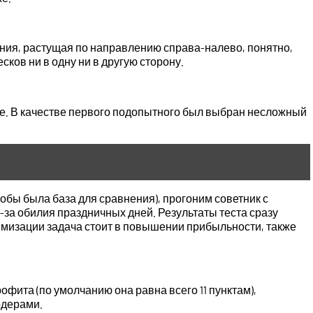
ния, растущая по направлению справа-налево, понятно,
ков ни в одну ни в другую сторону.
ее. В качестве первого подопытного был выбран несложный
обы была база для сравнения), прогоним советник с
-за обилия праздничных дней. Результаты теста сразу
имизации задача стоит в повышении прибыльности, также
фита (по умолчанию она равна всего 11 пунктам),
рдерами.