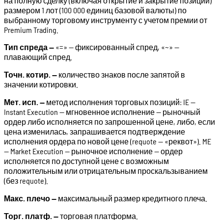
на полную сделку (включая открытие и закрытие позиции)
размером 1 лот (100 000 единиц базовой валюты) по
выбранному торговому инструменту с учетом премии от
Premium Trading.
Тип спреда —
«=» — фиксированный спред, «~» —
плавающий спред.
Точн. котир. —
количество знаков после запятой в
значении котировки.
Мет. исп. —
метод исполнения торговых позиций: IE —
Instant Execution — мгновенное исполнение — рыночный
ордер либо исполняется по запрошенной цене, либо, если
цена изменилась, запрашивается подтверждение
исполнения ордера по новой цене (requote — «реквот»). ME
— Market Execution — рыночное исполнение — ордер
исполняется по доступной цене с возможным
положительным или отрицательным проскальзыванием
(без requote).
Макс. плечо —
максимальный размер кредитного плеча.
Торг. платф. —
торговая платформа.