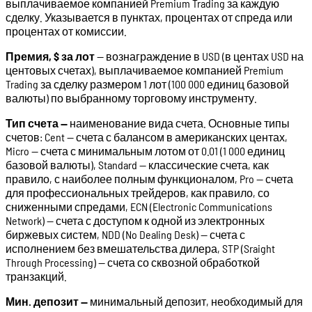
выплачиваемое компанией Premium Trading за каждую
сделку. Указывается в пунктах, процентах от спреда или
процентах от комиссии.
Премия, $ за лот
— вознаграждение в USD (в центах USD на
центовых счетах), выплачиваемое компанией Premium
Trading за сделку размером 1 лот (100 000 единиц базовой
валюты) по выбранному торговому инструменту.
Тип счета —
наименование вида счета. Основные типы
счетов: Cent — счета с балансом в американских центах,
Micro — счета с минимальным лотом от 0.01 (1 000 единиц
базовой валюты), Standard — классические счета, как
правило, с наиболее полным функционалом, Pro — счета
для профессиональных трейдеров, как правило, со
сниженными спредами, ECN (Electronic Communications
Network) — счета с доступом к одной из электронных
биржевых систем, NDD (No Dealing Desk) — счета с
исполнением без вмешательства дилера, STP (Sraight
Through Processing) — счета со сквозной обработкой
транзакций.
Мин. депозит —
минимальный депозит, необходимый для