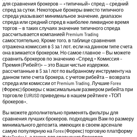
для сравнения брокеров — «типичный» спред — средний
спред за сутки. Некоторые брокеры вместо типичного
спреда указывают минимальное значение, диапазон
спреда или средний спред в наиболее ликвидное время
торгов — в таких случаях значение типичного спреда
рассчитывается компанией Premium Trading
самостоятельно. Кроме того, в таблице сравнения
отражена комиссия в $ за 1 лот, если на данном типе счета
она взимается брокером. Но самое главное — Вы можете
сравнить брокеров по значению «Спред + Комиссия –
Премия (Рибейт)» — это Ваши чистые издержки,
рассчитанные в $ за 1 лот по выбранному инструменту на
данном типе счета брокера, с учетом рибейта — возврата
спреда или комиссии от Premium Trading. Лучшие Forex
(Форекс) брокеры с максимальным размером рибейта при
торговле EURUSD приведены в нашем рейтинге «ТОП
брокеров».
Вы можете дополнительно применять фильтры для
сравнения лучших брокеров, подходящих Вам по размеру
минимального депозита, имеющих в своем арсенале
самую популярную на Forex (Форекс) торговую платформу
MetaTrader 4, а также для сравнения брокеров,