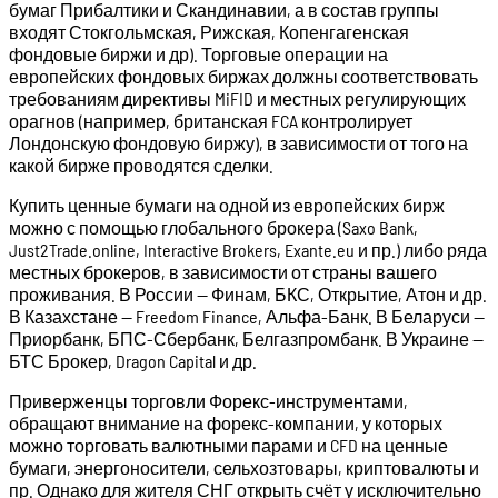
бумаг Прибалтики и Скандинавии, а в состав группы
входят Стокгольмская, Рижская, Копенгагенская
фондовые биржи и др). Торговые операции на
европейских фондовых биржах должны соответствовать
требованиям директивы MiFID и местных регулирующих
орагнов (например, британская FCA контролирует
Лондонскую фондовую биржу), в зависимости от того на
какой бирже проводятся сделки.
Купить ценные бумаги на одной из европейских бирж
можно с помощью глобального брокера (Saxo Bank,
Just2Trade.online, Interactive Brokers, Exante.eu и пр.) либо ряда
местных брокеров, в зависимости от страны вашего
проживания. В России — Финам, БКС, Открытие, Атон и др.
В Казахстане — Freedom Finance, Альфа-Банк. В Беларуси —
Приорбанк, БПС-Сбербанк, Белгазпромбанк. В Украине —
БТС Брокер, Dragon Capital и др.
Приверженцы торговли Форекс-инструментами,
обращают внимание на форекс-компании, у которых
можно торговать валютными парами и CFD на ценные
бумаги, энергоносители, сельхозтовары, криптовалюты и
пр. Однако для жителя СНГ открыть счёт у исключительно