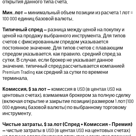
открытия данного типа счета.
Мин. лот —
минимальный объем позиции из расчета 1 лот =
100 000 единиц базовой валюты.
Типичный спред —
разница между ценой на покупку и
ценой на продажу выбранного инструмента. Для типов
счетов с фиксированным спредом указывается
постоянное значение. Для типов счетов с плавающим
спредом указывается, как правило, средний спред за
сутки. В случае, если брокер не указывает данное
значение, типичный спред рассчитывается компанией
Premium Trading как средний за сутки по времени
терминала.
Комиссия, $ за лот —
комиссия в USD (в центах USD на
центовых счетах), взимаемая брокером за полную сделку
(включая открытие и закрытие позиции) размером 1 лот (100
000 единиц базовой валюты) по выбранному торговому
инструменту.
Чистые затраты
, $ за лот
(Спред + Комиссия –
Премия)
—
чистые затраты в USD (в центах USD на центовых счетах)