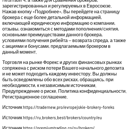
зарегистрированных и регулируемых в Евросоюзе.
Нажав кнопку «Подробнее», Вы перейдете на страницу
брокера с еще более детальной информацией,
включающей юридическую информацию о компании,
отзывы, ознакомиться с методами пополнения/снятия,
основными преимуществами данного брокера,
условиями получения рибейта — возврата спреда, а также
с акциями и бонусами, предлагаемыми брокером в
данный момент.
Торговля на рынке Форекс и других финансовых рынках
сопряжена с риском потери Вашего начального депозита
и не может подходить каждому инвестору. Вы должны
быть осведомлены обо всех рисках, обращаясь, при
необходимости, к независимым источникам.
Предупреждение о риске. Политика конфиденциальности.
Регистрационное соглашение.
Источник
https://tradernew.pro/evropejskie-brokery-foreks
Источник
https://ru.brokers.best/brokers/country/eu
Источник
https://premiumtrading.co/ru/brokers/