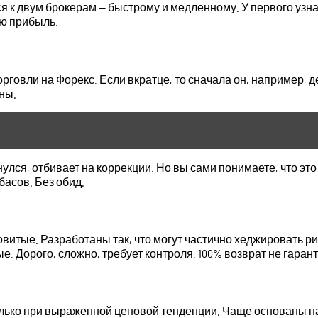
к двум брокерам — быстрому и медленному. У первого узнаю
ую прибыль.
говли на Форекс. Если вкратце, то сначала он, например, дел
ны.
атывают брокерские компании
нулся, отбивает на коррекции. Но вы сами понимаете, что эт
басов. Без обид.
витые. Разработаны так, что могут частично хеджировать р
 Дорого, сложно, требует контроля. 100% возврат не гаран
олько при выраженной ценовой тенденции. Чаще основаны н