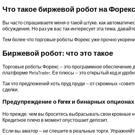
Что такое биржевой робот на Форекс
Вы часто спрашиваете меня о такой штуке, как автоматиче
обсуждения. Но раз уж вас так интересует эта тема, давай
Тем более что торговые роботы Форекс уже прочно укоренили
Биржевой робот: что это такое
Торговые роботы Форекс — это программное обеспечение д
платформе MetaTrader. Ее плюсы — это открытый код и удо
Так что предложений хоть пруд пруди — от скромных «сове
сделки.
Предупреждение о Forex и бинарных опционах
Но прежде, чем вы броситесь выбрасывать свои кровные н
Кредитное плечо в момент опустошает депозит.
Если вы аматор — не спешите в реальные торги. Упражняйте