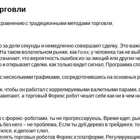
орговли
 сравнению с традиционными методами торговли.
 за доли секунды и немедленно совершают сделку. Это важ
а таком волатильном рынке, как Forex, у человека так не вый
значает, что вероятность ошибок из-за эмоций или других ч
и открывает сделки, как только видит сигнал. Программа сп
ь с несколькими графиками, сосредоточившись на основных 
к, чтобы он работал с коррелируемыми валютными парами, 
кипают, а торговый Форекс робот чешет себе как ни в чем н
о с форекс-роботами, ты не прогрессируешь. Время идет, р
 без него — не проблема. Если ты дуб дерево в трейдинге, 
ился, и депозит слил.
лять торговых роботов Форекс к платформе. Регулирующие о