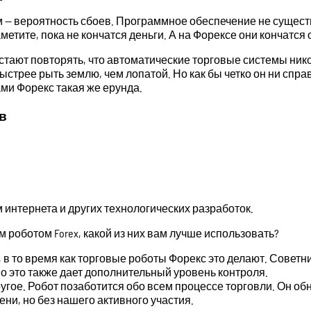
— вероятность сбоев. Программное обеспечение не сущест
аметите, пока не кончатся деньги. А на Форексе они кончатся
устают повторять, что автоматические торговые системы ник
быстрее рыть землю, чем лопатой. Но как бы четко он ни спра
ами Форекс такая же ерунда.
в
интернета и других технологических разработок.
 роботом Forex, какой из них вам лучше использовать?
 в то время как торговые роботы Форекс это делают. Советн
но это также дает дополнительный уровень контроля.
ое. Робот позаботится обо всем процессе торговли. Он обнар
ни, но без нашего активного участия.