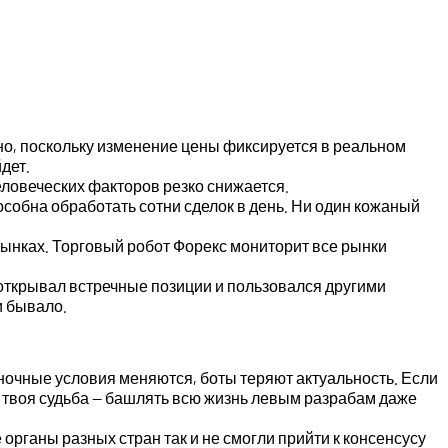
но, поскольку изменение цены фиксируется в реальном
дет.
еловеческих факторов резко снижается.
особна обработать сотни сделок в день. Ни один кожаный
рынках. Торговый робот Форекс мониторит все рынки
открывал встречные позиции и пользовался другими
и бывало.
ыночные условия меняются, боты теряют актуальность. Если
то твоя судьба — башлять всю жизнь левым разрабам даже
рганы разных стран так и не смогли прийти к консенсусу