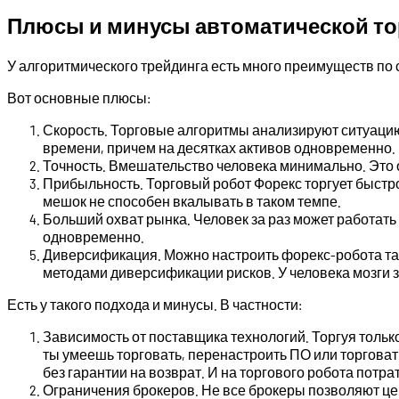
Плюсы и минусы автоматической т
У алгоритмического трейдинга есть много преимуществ по
Вот основные плюсы:
Скорость. Торговые алгоритмы анализируют ситуацию
времени, причем на десятках активов одновременно. Н
Точность. Вмешательство человека минимально. Это о
Прибыльность. Торговый робот Форекс торгует быстро 
мешок не способен вкалывать в таком темпе.
Больший охват рынка. Человек за раз может работат
одновременно.
Диверсификация. Можно настроить форекс-робота та
методами диверсификации рисков. У человека мозги за
Есть у такого подхода и минусы. В частности:
Зависимость от поставщика технологий. Торгуя тольк
ты умеешь торговать, перенастроить ПО или торговать
без гарантии на возврат. И на торгового робота потрат
Ограничения брокеров. Не все брокеры позволяют цеп