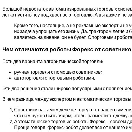
Большой недостаток автоматизированных торговых систем 
легко пустить псу под хвост всю торговлю. А вы даже и не з
Кроме того, настоящие, а не рекламные эксперты не 
их задача упрощать его жизнь. Да, трактором легче и 
валяетесь на диване, он не будет. С торговыми робот
Чем отличаются роботы Форекс от советнико
Есть два варианта алгоритмической торговли:
ручная торговля с помощью советников;
автоторговля с торговыми роботами.
Эти два решения стали широко популярными с появлением 
В чем разница между экспертом и автоматическим торговым
Советники на самом деле не торгуют от вашего имени,
что нам нужно быть рядом, чтобы разместить сделку, 
Автоматические торговые роботы Форекс — совсем друг
Проще говоря, форекс-робот делает все от нашего име