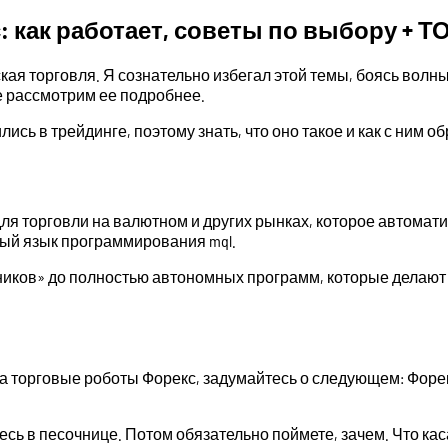
: как работает, советы по выбору + Т
ская торговля. Я сознательно избегал этой темы, боясь во
те рассмотрим ее подробнее.
сь в трейдинге, поэтому знать, что оно такое и как с ним о
ля торговли на валютном и других рынках, которое автомат
бный язык программирования mql.
тников» до полностью автономных программ, которые делают
а торговые роботы Форекс, задумайтесь о следующем: Форек
сь в песочнице. Потом обязательно поймете, зачем. Что кас