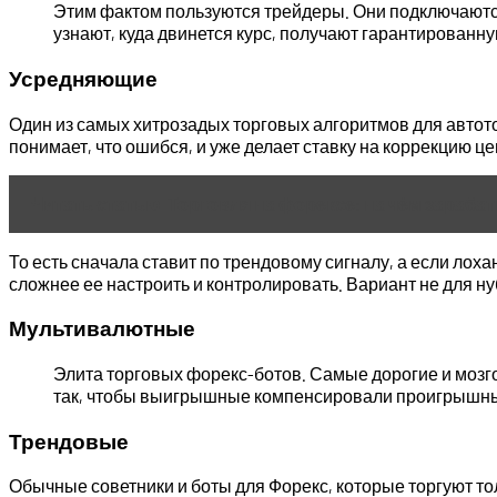
Этим фактом пользуются трейдеры. Они подключаются 
узнают, куда двинется курс, получают гарантированн
Усредняющие
Один из самых хитрозадых торговых алгоритмов для автотор
понимает, что ошибся, и уже делает ставку на коррекцию це
Читать статью
Торговля на форексе: на чём зараб
То есть сначала ставит по трендовому сигналу, а если лоха
сложнее ее настроить и контролировать. Вариант не для ну
Мультивалютные
Элита торговых форекс-ботов. Самые дорогие и мозго
так, чтобы выигрышные компенсировали проигрышные.
Трендовые
Обычные советники и боты для Форекс, которые торгуют т