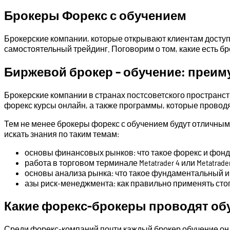
Брокеры Форекс с обучением
Брокерские компании, которые открывают клиентам доступ
самостоятельный трейдинг. Поговорим о том, какие есть б
Биржевой брокер – обучение: преим
Брокерские компании в странах постсоветского пространств
форекс курсы онлайн, а также программы, которые провод
Тем не менее брокеры форекс с обучением будут отличным
искать знания по таким темам:
основы финансовых рынков: что такое форекс и фонд
работа в торговом терминале Metatrader 4 или Metatrad
основы анализа рынка: что такое фундаментальный и т
азы риск-менеджмента: как правильно применять стоп
Какие форекс-брокеры проводят об
Среди форекс-компаний почти каждый брокер обучение онла