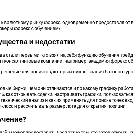
 к валютному рынку форекс, одновременно предоставляют в
рокеры форекс с обучением?
ущества и недостатки
а стали первыми, кто взял на себя функцию обучения трейди
ят консалтинговые компании, например, академия форекс об
 решение для новичков, которым нужны знания базового ур
овые биржи, чем они отличаются и по какому графику работ
er 5: как открывать сделки, настраивать графики, пользоватьс
ехнический анализ и как их применять для поиска точек вход
-лосс и рассчитывать размер лота для открытия позиции.
учение?
йн может предоставить бесплатно тем, кто готов открыть с