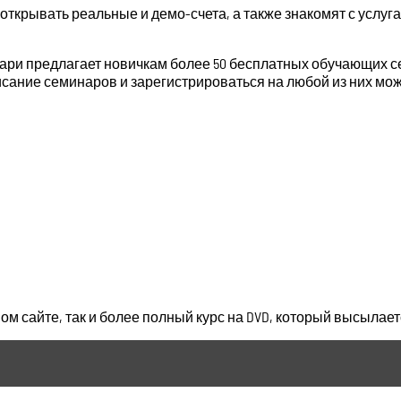
 открывать реальные и демо-счета, а также знакомят с усл
пари предлагает новичкам более 50 бесплатных обучающих 
списание семинаров и зарегистрироваться на любой из них м
м сайте, так и более полный курс на DVD, который высылает