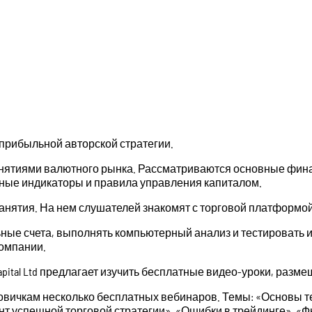
 прибыльной авторской стратегии.
нятиями валютного рынка. Рассматриваются основные фина
рные индикаторы и правила управления капиталом.
анятия. На нем слушателей знакомят с торговой платформой 
ные счета, выполнять компьютерный анализ и тестировать и
компании.
 Capital Ltd предлагает изучить бесплатные видео-уроки, ра
 новичкам несколько бесплатных вебинаров. Темы: «Основы 
ент успешной торговой стратегии», «Ошибки в трейдинге», 