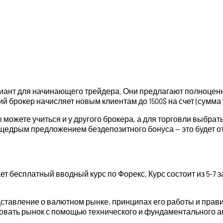
иант для начинающего трейдера. Они предлагают полноценн
ий брокер начисляет новым клиентам до 1500$ на счет (сумм
ы можете учиться и у другого брокера, а для торговли выбр
 щедрым предложением бездепозитного бонуса — это будет о
ет бесплатный вводный курс по Форекс. Курс состоит из 5-7 
дставление о валютном рынке, принципах его работы и прав
овать рынок с помощью технического и фундаментального ана