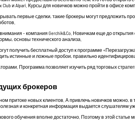
x Club и Alpari. Курсы для новичков можно пройти в офисе ко
рывать первые сделки, такие брокеры могут предложить прод
оботов.
нимания – компания Gerchik&Co. Новичкам еще до открытия 
ормы, основы технического анализа.
гут получить бесплатный доступ к программе «Перезагрузка 
ить истинные и ложные пробои, правильно идентифицировать
аторами. Программа позволяет изучить ряд торговых страте
дущих брокеров
ном притоке новых клиентов. А привлечь новичков можно, в
олезная и конкретная информация выдается слушателям уже
зового обучения вполне достаточно. Поэтому в этой статье 