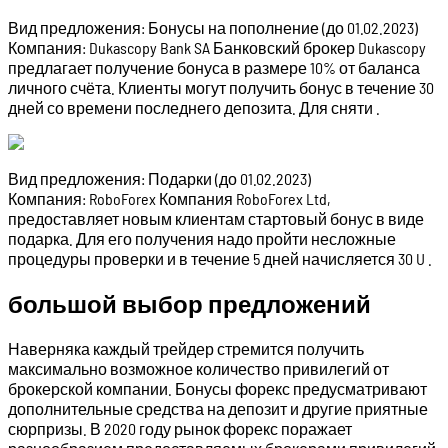
Вид предложения: Бонусы на пополнение (до 01.02.2023)
Компания: Dukascopy Bank SA Банковский брокер Dukascopy
предлагает получение бонуса в размере 10% от баланса
личного счёта. Клиенты могут получить бонус в течение 30
дней со времени последнего депозита. Для сняти .
Вид предложения: Подарки (до 01.02.2023)
Компания: RoboForex Компания RoboForex Ltd,
предоставляет новым клиентам стартовый бонус в виде
подарка. Для его получения надо пройти несложные
процедуры проверки и в течение 5 дней начисляется 30 U .
большой выбор предложений
Наверняка каждый трейдер стремится получить
максимально возможное количество привилегий от
брокерской компании. Бонусы форекс предусматривают
дополнительные средства на депозит и другие приятные
сюрпризы. В 2020 году рынок форекс поражает