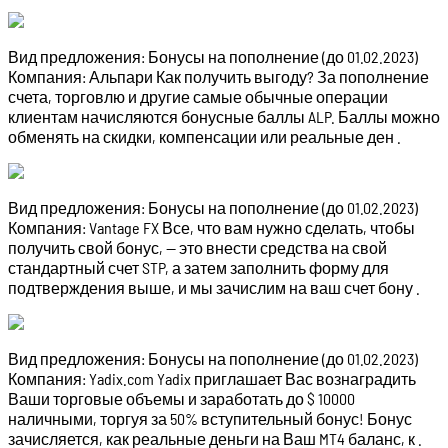
Вид предложения: Бонусы на пополнение (до 01.02.2023)
Компания: Альпари Как получить выгоду? За пополнение
счета, торговлю и другие самые обычные операции
клиентам начисляются бонусные баллы ALP. Баллы можно
обменять на скидки, компенсации или реальные ден .
Вид предложения: Бонусы на пополнение (до 01.02.2023)
Компания: Vantage FX Все, что вам нужно сделать, чтобы
получить свой бонус, — это внести средства на свой
стандартный счет STP, а затем заполнить форму для
подтверждения выше, и мы зачислим на ваш счет бону .
Вид предложения: Бонусы на пополнение (до 01.02.2023)
Компания: Yadix.com Yadix приглашает Вас вознаградить
Ваши торговые объемы и заработать до $ 10000
наличными, торгуя за 50% вступительный бонус! Бонус
зачисляется, как реальные деньги на Ваш MT4 баланс, к .