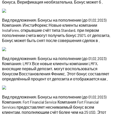
бонуса. Верификация необязательна. Бонус может б .
Вид предложения: Бонусы на пополнение (до 01.02.2023)
Компания: ИнстаФорекс Новые клиенты компании
InstaForex, открывшие счёт типа Standard, при первом
пополнении счета могут получить бонус 250% от депозита.
Бонус может быть снят после совершения сделок в .
Вид предложения: Бонусы на пополнение (до 01.02.2023)
Компания: LMFX Все новые клиенты компании LMFX,
вносящие первый депозит, могут воспользоваться
бонусом Восстановления Феникс. Этот бонус составляет
определённый процент от депозита и отображается как .
Вид предложения: Бонусы на пополнение (до 01.02.2023)
Компания: Fort Financial Service Компания Fort Financial
Services предоставляет неснимаемый бонус всем
клиентам, пополняющим счёт более чем на 25 USD. Этот