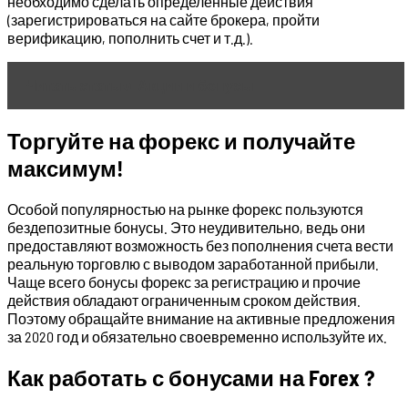
необходимо сделать определенные действия
(зарегистрироваться на сайте брокера, пройти
верификацию, пополнить счет и т.д.).
Читать статью
Акции и бонусы
Торгуйте на форекс и получайте
максимум!
Особой популярностью на рынке форекс пользуются
бездепозитные бонусы. Это неудивительно, ведь они
предоставляют возможность без пополнения счета вести
реальную торговлю с выводом заработанной прибыли.
Чаще всего бонусы форекс за регистрацию и прочие
действия обладают ограниченным сроком действия.
Поэтому обращайте внимание на активные предложения
за 2020 год и обязательно своевременно используйте их.
Как работать с бонусами на Forex ?