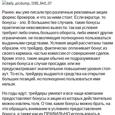
Ранее, мы уже писали про различные рекламные акции
форекс брокеров, и что за ними стоит. Если вкратце, то
бонусы – зло. В большинстве случаев, такие бонусы
практически невозможно вывести, так как условия
требуют либо очень большого оборота, либо имеют другие
ограничения, не позволяющие полноценно пользоваться
выданными средствами. Условия акций рассчитаны таким
образом, что трейдер, фактически, оплачивает бонус из
своего кармана, частью комиссии от совершения сделок.
Кроме этого, такие акции обычно не подразумевают
потерю бонуса в случае просадки, или же
предусматривают значительное повышение уровня стоп-
аут. То есть, трейдеру выдаются средства на открытие
больших позиций, но полноценно пользоваться ими
нельзя.
Но годы идут, трейдеры умнеют и все чаще компании
предоставляют бонусы и акции из которых действительно
можно извлечь толк. О том, какие бонусы можно брать, на
что обращать внимание в условиях предоставления
бонуса, а также как их ПРАВИЛЬНО использовать в