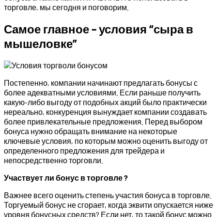
торговле, мы сегодня и поговорим.
Самое главное – условия “сыра в
мышеловке”
Постепенно, компании начинают предлагать бонусы с
более адекватными условиями. Если раньше получить
какую-либо выгоду от подобных акций было практически
нереально, конкуренция вынуждает компании создавать
более привлекательные предложения. Перед выбором
бонуса нужно обращать внимание на некоторые
ключевые условия, по которым можно оценить выгоду от
определенного предложения для трейдера и
непосредственно торговли.
Участвует ли бонус в торговле ?
Важнее всего оценить степень участия бонуса в торговле.
Торгуемый бонус не сгорает, когда эквити опускается ниже
уровня бонусных средств? Если нет, то такой бонус можно