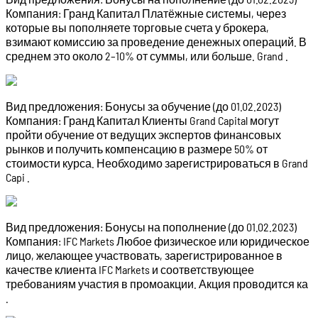
Компания: Гранд Капитал Платёжные системы, через
которые вы пополняете торговые счета у брокера,
взимают комиссию за проведение денежных операций. В
среднем это около 2–10% от суммы, или больше. Grand .
Вид предложения: Бонусы за обучение (до 01.02.2023)
Компания: Гранд Капитал Клиенты Grand Capital могут
пройти обучение от ведущих экспертов финансовых
рынков и получить компенсацию в размере 50% от
стоимости курса. Необходимо зарегистрироваться в Grand
Capi .
Вид предложения: Бонусы на пополнение (до 01.02.2023)
Компания: IFC Markets Любое физическое или юридическое
лицо, желающее участвовать, зарегистрированное в
качестве клиента IFC Markets и соответствующее
требованиям участия в промоакции. Акция проводится ка
.