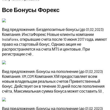
Все Бонусы Форекс
Вид предложения: Бездепозитные бонусы (до 01.02.2023)
Компания: ИнстаФорекс Новые клиенты компании
InstaForex, открывшие счета после 10 июня 2017 года, имеют
право на стартовый бонус. Однако акция не
распространяется на счета МТ5 и центовые. При
регистрации счё .
Вид предложения: Бонусы на пополнение (до 01.02.2023)
Компания: XM.COM Компания ХМ предоставляет всем
новым владельцам реальных счетов Приветственный
бонус. Действует он в течение 30 дней после пополнения
счёта. Максимальная сумма бонуса может составить 50 .
Вид предложения: Бонусы на пополнение (до 01.02.2023)