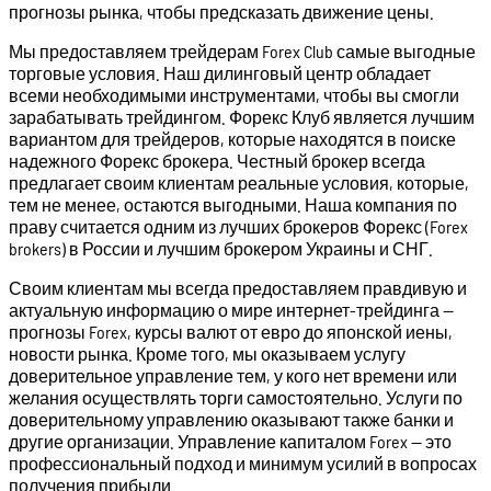
прогнозы рынка, чтобы предсказать движение цены.
Мы предоставляем трейдерам Forex Club самые выгодные
торговые условия. Наш дилинговый центр обладает
всеми необходимыми инструментами, чтобы вы смогли
зарабатывать трейдингом. Форекс Клуб является лучшим
вариантом для трейдеров, которые находятся в поиске
надежного Форекс брокера. Честный брокер всегда
предлагает своим клиентам реальные условия, которые,
тем не менее, остаются выгодными. Наша компания по
праву считается одним из лучших брокеров Форекс (Forex
brokers) в России и лучшим брокером Украины и СНГ.
Своим клиентам мы всегда предоставляем правдивую и
актуальную информацию о мире интернет-трейдинга —
прогнозы Forex, курсы валют от евро до японской иены,
новости рынка. Кроме того, мы оказываем услугу
доверительное управление тем, у кого нет времени или
желания осуществлять торги самостоятельно. Услуги по
доверительному управлению оказывают также банки и
другие организации. Управление капиталом Forex — это
профессиональный подход и минимум усилий в вопросах
получения прибыли.