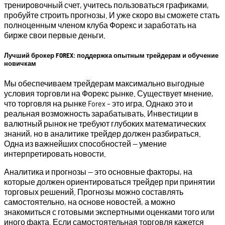
тренировочный счет, учитесь пользоваться графиками,
пробуйте строить прогнозы. И уже скоро вы сможете стать
полноценным членом клуба Форекс и заработать на
бирже свои первые деньги.
Лучший брокер FOREX: поддержка опытным трейдерам и обучение
новичкам
Мы обеспечиваем трейдерам максимально выгодные
условия торговли на Форекс рынке. Существует мнение,
что торговля на рынке Forex – это игра. Однако это и
реальная возможность зарабатывать. Инвестиции в
валютный рынок не требуют глубоких математических
знаний, но в аналитике трейдер должен разбираться.
Одна из важнейших способностей — умение
интерпретировать новости.
Аналитика и прогнозы — это основные факторы, на
которые должен ориентироваться трейдер при принятии
торговых решений. Прогнозы можно составлять
самостоятельно, на основе новостей, а можно
знакомиться с готовыми экспертными оценками того или
иного факта. Если самостоятельная торговля кажется